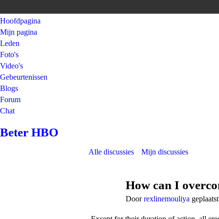
Hoofdpagina
Mijn pagina
Leden
Foto's
Video's
Gebeurtenissen
Blogs
Forum
Chat
Beter HBO
Alle discussies
Mijn discussies
How can I overcom
Door
rexlinemouliya
geplaats
Except for their duration of action, all e