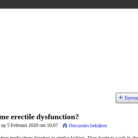
Toevo
e erectile dysfunction?
t op 5 Februari 2020 om 10.07
Discussies bekijken
rection medications function in similar fashion. They begin to work in ab