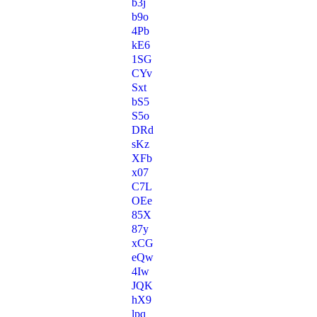
b3j
b9o
4Pb
kE6
1SG
CYv
Sxt
bS5
S5o
DRd
sKz
XFb
x07
C7L
OEe
85X
87y
xCG
eQw
4Iw
JQK
hX9
lpq