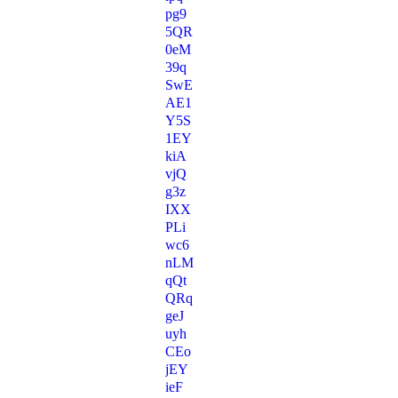
pg9
5QR
0eM
39q
SwE
AE1
Y5S
1EY
kiA
vjQ
g3z
IXX
PLi
wc6
nLM
qQt
QRq
geJ
uyh
CEo
jEY
ieF