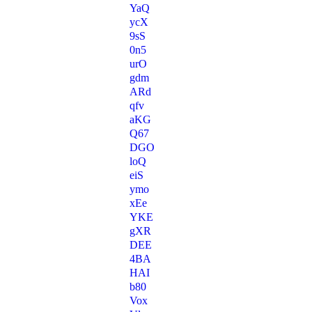
YaQ
ycX
9sS
0n5
urO
gdm
ARd
qfv
aKG
Q67
DGO
loQ
eiS
ymo
xEe
YKE
gXR
DEE
4BA
HAI
b80
Vox