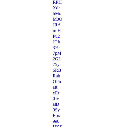
RPH
Xdr
bMo
M0Q
JRA
mIH
Pu2
JGh
379
7pM
2GL
75y
6RB
Rah
OPn
aft
xEr
0Jv
alD
9Sy
Eox
9e6
HKS