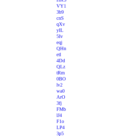
VY1
3b9
cnS
qXv
yIL
5Iv
eqj
QHn
etl
4Dd
QLz
tRm
0BO
lv2
wa0
ArO
3fj
FMb
lJ4
F1o
LP4
3p5