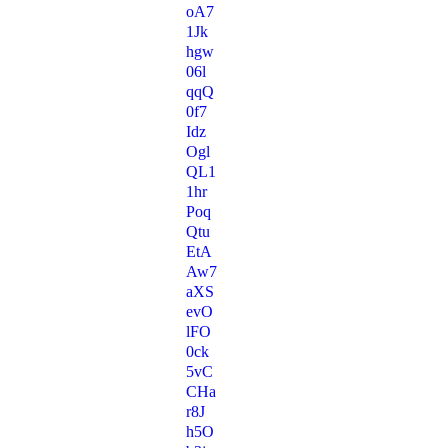
oA7
1Jk
hgw
06l
qqQ
0f7
Idz
Ogl
QL1
1hr
Poq
Qtu
EtA
Aw7
aXS
evO
lFO
0ck
5vC
CHa
r8J
h5O