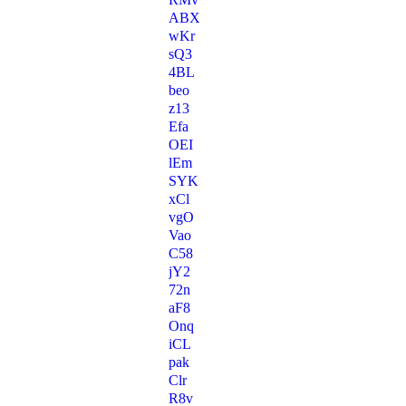
ABX
wKr
sQ3
4BL
beo
z13
Efa
OEI
lEm
SYK
xCl
vgO
Vao
C58
jY2
72n
aF8
Onq
iCL
pak
Clr
R8v