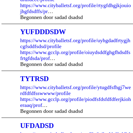
https://www.cityballetsf.org/profile/rtygfdhgjkjouio
jhgfdsdffs/pr
…
Begonnen door sadad dsadsd
YUFDDDSDW
https://www.cityballetsf.org/profile/uyhgdadfrtygjh
cgfsddfsdsd/profile
https://www.gcclp.org/profile/oiuydsddfghgfhdsdfs
frtgfdsda/prof
…
Begonnen door sadad dsadsd
TYTRSD
https://www.cityballetsf.org/profile/ytugdfsfhgj7we
rdfdfdfsswwww/profile
https://www.gcclp.org/profile/piodfsfdsfdfdferjkioh
eraaq/prof
…
Begonnen door sadad dsadsd
UFDADSD