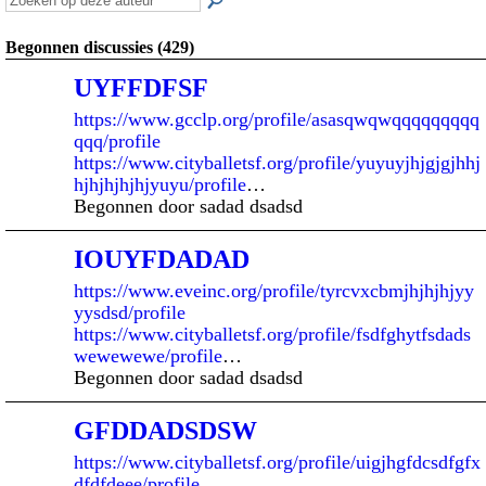
Begonnen discussies (429)
UYFFDFSF
https://www.gcclp.org/profile/asasqwqwqqqqqqqqq
qqq/profile
https://www.cityballetsf.org/profile/yuyuyjhjgjgjhhj
hjhjhjhjhjyuyu/profile
…
Begonnen door sadad dsadsd
IOUYFDADAD
https://www.eveinc.org/profile/tyrcvxcbmjhjhjhjyy
yysdsd/profile
https://www.cityballetsf.org/profile/fsdfghytfsdads
wewewewe/profile
…
Begonnen door sadad dsadsd
GFDDADSDSW
https://www.cityballetsf.org/profile/uigjhgfdcsdfgfx
dfdfdeee/profile