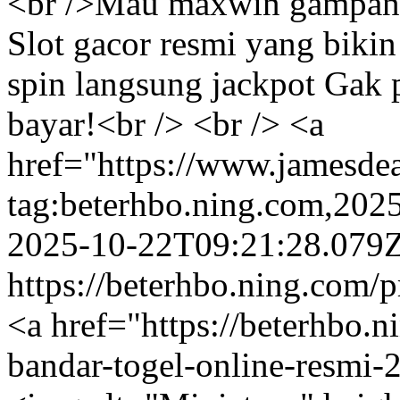
<br />Mau maxwin gampa
Slot gacor resmi yang bikin
spin langsung jackpot Gak p
bayar!<br /> <br /> <a
href="https://www.jamesde
tag:beterhbo.ning.com,20
2025-10-22T09:21:28.079
https://beterhbo.ning.com/
<a href="https://beterhbo.n
bandar-togel-online-resmi-2