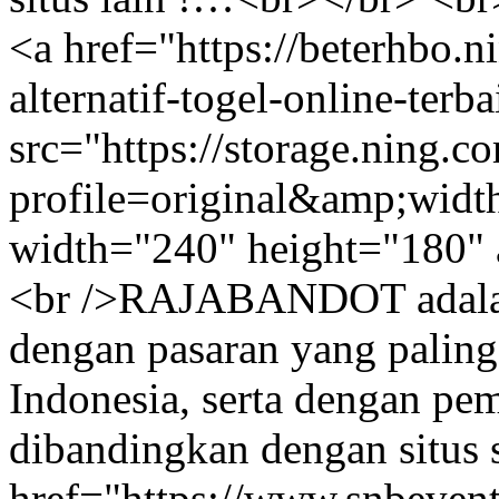
<a href="https://beterhbo.n
alternatif-togel-online-ter
src="https://storage.ning.c
profile=original&amp;wid
width="240" height="180" a
<br />RAJABANDOT adalah 
dengan pasaran yang paling
Indonesia, serta dengan pe
dibandingkan dengan situs s
href="https://www.snbeven