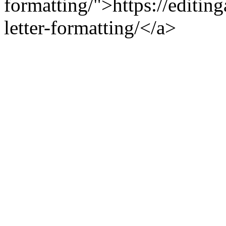
formatting/">https://editin
letter-formatting/</a>