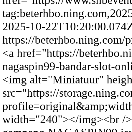
tag:beterhbo.ning.com,20
2025-10-22T10:20:00.074
https://beterhbo.ning.com/
<a href="https://beterhbo.n
nagaspin99-bandar-slot-onl
<img alt="Miniatuur" heig
src="https://storage.ning.c
profile=original&amp;wid
width="240"></img><br /