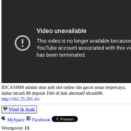
IDCASH88 adalah situs judi slot online idn gacor aman terpercaya,
daftar idcash 88 deposit 10rb di link alternatif idcash88.
http://161.35.201.41/
Vind ik leuk
MySpace
Facebook
Weergaven:
13