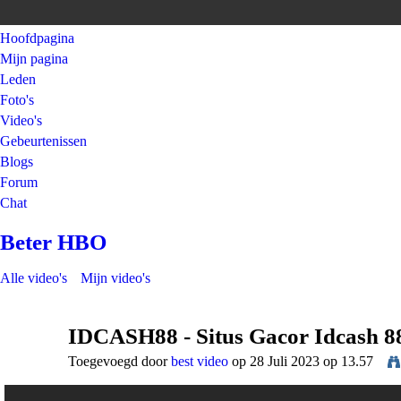
Hoofdpagina
Mijn pagina
Leden
Foto's
Video's
Gebeurtenissen
Blogs
Forum
Chat
Beter HBO
Alle video's
Mijn video's
IDCASH88 - Situs Gacor Idcash 88
Toegevoegd door
best video
op 28 Juli 2023 op 13.57