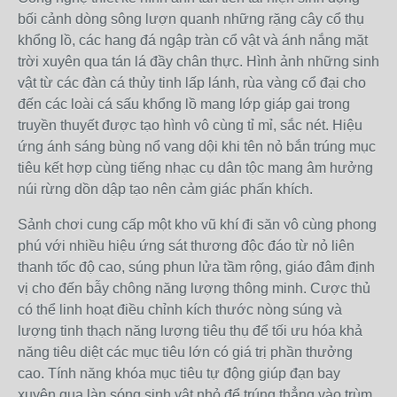
bối cảnh dòng sông lượn quanh những rặng cây cổ thụ
khổng lồ, các hang đá ngập tràn cổ vật và ánh nắng mặt
trời xuyên qua tán lá đầy chân thực. Hình ảnh những sinh
vật từ các đàn cá thủy tinh lấp lánh, rùa vàng cổ đại cho
đến các loài cá sấu khổng lồ mang lớp giáp gai trong
truyền thuyết được tạo hình vô cùng tỉ mỉ, sắc nét. Hiệu
ứng ánh sáng bùng nổ vang dội khi tên nỏ bắn trúng mục
tiêu kết hợp cùng tiếng nhạc cụ dân tộc mang âm hưởng
núi rừng dồn dập tạo nên cảm giác phấn khích.
Sảnh chơi cung cấp một kho vũ khí đi săn vô cùng phong
phú với nhiều hiệu ứng sát thương độc đáo từ nỏ liên
thanh tốc độ cao, súng phun lửa tầm rộng, giáo đâm định
vị cho đến bẫy chông năng lượng thông minh. Cược thủ
có thể linh hoạt điều chỉnh kích thước nòng súng và
lượng tinh thạch năng lượng tiêu thụ để tối ưu hóa khả
năng tiêu diệt các mục tiêu lớn có giá trị phần thưởng
cao. Tính năng khóa mục tiêu tự động giúp đạn bay
xuyên qua làn sóng sinh vật nhỏ để trúng thẳng vào trùm