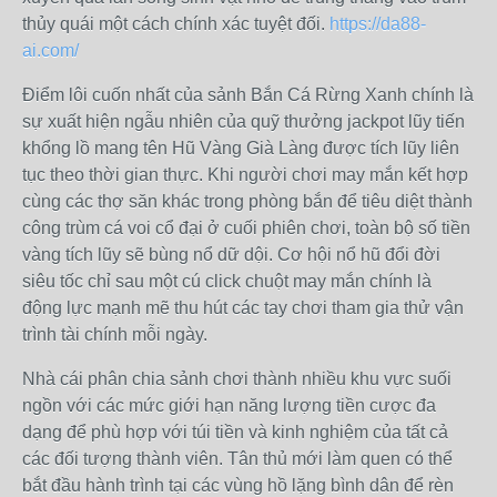
thủy quái một cách chính xác tuyệt đối.
https://da88-
ai.com/
Điểm lôi cuốn nhất của sảnh Bắn Cá Rừng Xanh chính là
sự xuất hiện ngẫu nhiên của quỹ thưởng jackpot lũy tiến
khổng lồ mang tên Hũ Vàng Già Làng được tích lũy liên
tục theo thời gian thực. Khi người chơi may mắn kết hợp
cùng các thợ săn khác trong phòng bắn để tiêu diệt thành
công trùm cá voi cổ đại ở cuối phiên chơi, toàn bộ số tiền
vàng tích lũy sẽ bùng nổ dữ dội. Cơ hội nổ hũ đổi đời
siêu tốc chỉ sau một cú click chuột may mắn chính là
động lực mạnh mẽ thu hút các tay chơi tham gia thử vận
trình tài chính mỗi ngày.
Nhà cái phân chia sảnh chơi thành nhiều khu vực suối
ngồn với các mức giới hạn năng lượng tiền cược đa
dạng để phù hợp với túi tiền và kinh nghiệm của tất cả
các đối tượng thành viên. Tân thủ mới làm quen có thể
bắt đầu hành trình tại các vùng hồ lặng bình dân để rèn