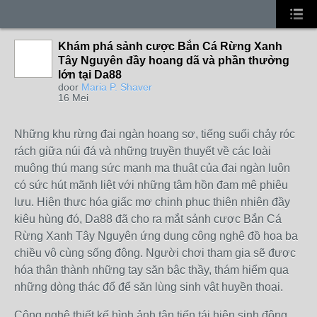
Khám phá sảnh cược Bắn Cá Rừng Xanh
Tây Nguyên đầy hoang dã và phần thưởng
lớn tại Da88
door
Maria P. Shaver
16 Mei
Những khu rừng đại ngàn hoang sơ, tiếng suối chảy róc
rách giữa núi đá và những truyền thuyết về các loài
muông thú mang sức mạnh ma thuật của đại ngàn luôn
có sức hút mãnh liệt với những tâm hồn đam mê phiêu
lưu. Hiện thực hóa giấc mơ chinh phục thiên nhiên đầy
kiêu hùng đó, Da88 đã cho ra mắt sảnh cược Bắn Cá
Rừng Xanh Tây Nguyên ứng dụng công nghệ đồ họa ba
chiều vô cùng sống động. Người chơi tham gia sẽ được
hóa thân thành những tay săn bậc thầy, thám hiểm qua
những dòng thác đổ để săn lùng sinh vật huyền thoại.
Công nghệ thiết kế hình ảnh tân tiến tái hiện sinh động