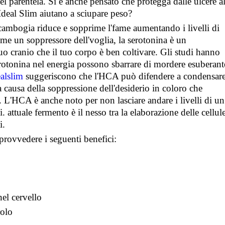
el parentela. Si è anche pensato che protegga dalle ulcere a
Ideal Slim aiutano a sciupare peso?
 cambogia riduce e sopprime l'fame aumentando i livelli di
me un soppressore dell'voglia, la serotonina è un
uo cranio che il tuo corpo è ben coltivare. Gli studi hanno
serotonina nel energia possono sbarrare di mordere esuberant
ealslim
suggeriscono che l'HCA può difendere a condensar
a causa della soppressione dell'desiderio in coloro che
. L'HCA è anche noto per non lasciare andare i livelli di un
 attuale fermento è il nesso tra la elaborazione delle cellul
i.
provvedere i seguenti benefici:
nel cervello
rolo