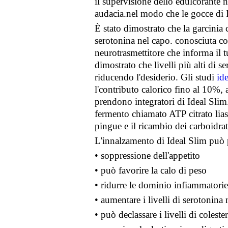
il supervisione dello edulcorante n
audacia.nel modo che le gocce di 
È stato dimostrato che la garcinia
serotonina nel capo. conosciuta co
neurotrasmettitore che informa il t
dimostrato che livelli più alti di 
riducendo l'desiderio. Gli studi
id
l'contributo calorico fino al 10%, 
prendono integratori di Ideal Slim
fermento chiamato ATP citrato liasi.
pingue e il ricambio dei carboidrat
L'innalzamento di Ideal Slim può 
• soppressione dell'appetito
• può favorire la calo di peso
• ridurre le dominio infiammatorie
• aumentare i livelli di serotonina 
• può declassare i livelli di coleste