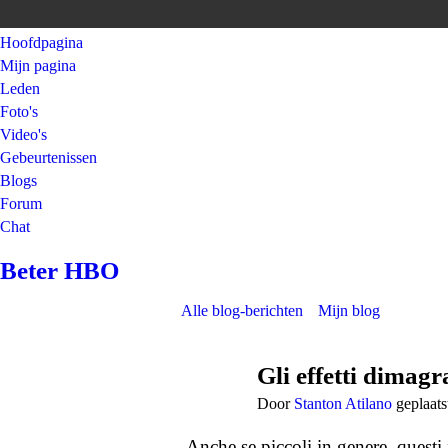
Hoofdpagina
Mijn pagina
Leden
Foto's
Video's
Gebeurtenissen
Blogs
Forum
Chat
Beter HBO
Alle blog-berichten
Mijn blog
Gli effetti dimagr
Door
Stanton Atilano
geplaats
Anche se piccoli in genere, questi 