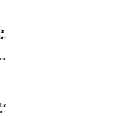
.
 in
are
ura
Slim
are