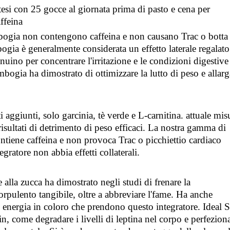
tesi con 25 gocce al giornata prima di pasto e cena per
ffeina
ambogia non contengono caffeina e non causano Trac o botta
ogia è generalmente considerata un effetto laterale regalato
uino per concentrare l'irritazione e le condizioni digestive
 cambogia ha dimostrato di ottimizzare la lutto di peso e allarg
 aggiunti, solo garcinia, tè verde e L-carnitina. attuale mis
risultati di detrimento di peso efficaci. La nostra gamma di
tiene caffeina e non provoca Trac o picchiettio cardiaco
egratore non abbia effetti collaterali.
 alla zucca ha dimostrato negli studi di frenare la
orpulento tangibile, oltre a abbreviare l'fame. Ha anche
di energia in coloro che prendono questo integratore. Ideal 
in, come degradare i livelli di leptina nel corpo e perfezion