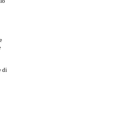
llo
e
e
e di