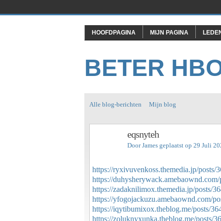
HOOFDPAGINA
MIJN PAGINA
LEDE
BETER HB
Alle blog-berichten
Mijn blog
eqsnyteh
Door
James
geplaatst op 29 Juli 2
https://ryxivuvenkoss.themedia.jp/posts
https://duhysherywack.amebaownd.com/
https://zadaknilimox.themedia.jp/posts/
https://yfogojackuzu.amebaownd.com/po
https://iqytibumixox.theblog.me/posts/3
https://zoluknyxunka.theblog.me/posts/