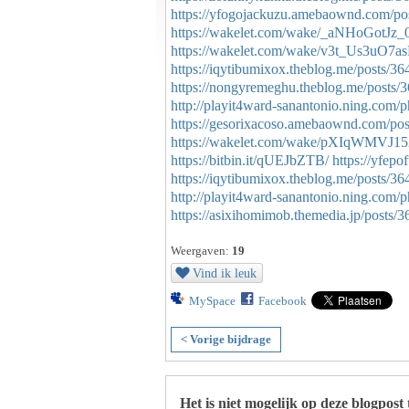
https://yfogojackuzu.amebaownd.com/po
https://wakelet.com/wake/_aNHoGotJz
https://wakelet.com/wake/v3t_Us3uO7
https://iqytibumixox.theblog.me/posts/3
https://nongyremeghu.theblog.me/posts/
http://playit4ward-sanantonio.ning.com/
https://gesorixacoso.amebaownd.com/po
https://wakelet.com/wake/pXIqWMVJ1
https://bitbin.it/qUEJbZTB/
https://yfep
https://iqytibumixox.theblog.me/posts/3
http://playit4ward-sanantonio.ning.com
https://asixihomimob.themedia.jp/posts/
Weergaven:
19
Vind ik leuk
MySpace
Facebook
< Vorige bijdrage
Het is niet mogelijk op deze blogpost