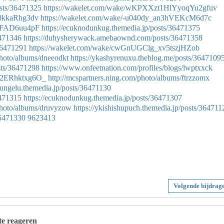
sts/36471325
https://wakelet.com/wake/wKPXXzt1HlYyoqYu2gfuv
_0kkaRhg3dv
https://wakelet.com/wake/-u040dy_an3hVEKcM6d7c
asFAD6uu4pF
https://ecuknodunkug.themedia.jp/posts/36471375
6471346
https://duhysherywack.amebaownd.com/posts/36471358
36471291
https://wakelet.com/wake/cwGnUGClg_xv5tszjHZob
photo/albums/dneeodkt
https://ykashyrenuxu.theblog.me/posts/3647109
sts/36471298
https://www.onfeetnation.com/profiles/blogs/lwptxxck
52ERhktxg6O_
http://mcspartners.ning.com/photo/albums/ftrzzomx
ofungelu.themedia.jp/posts/36471130
6471315
https://ecuknodunkug.themedia.jp/posts/36471307
/photo/albums/druvyzow
https://ykishishupuch.themedia.jp/posts/364711
36471330
9623413
Volgende bijdrag
 te reageren