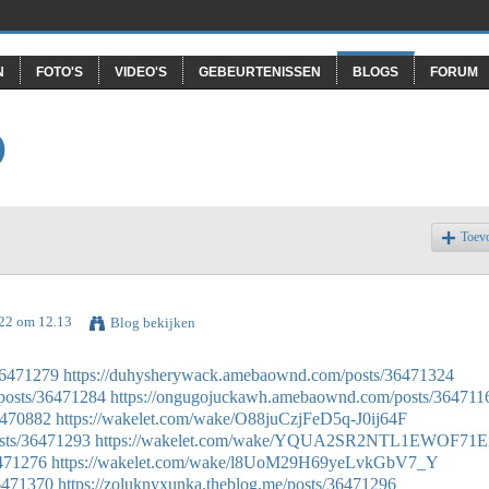
N
FOTO'S
VIDEO'S
GEBEURTENISSEN
BLOGS
FORUM
O
Toev
022 om 12.13
Blog bekijken
/36471279
https://duhysherywack.amebaownd.com/posts/36471324
posts/36471284
https://ongugojuckawh.amebaownd.com/posts/364711
36470882
https://wakelet.com/wake/O88juCzjFeD5q-J0ij64F
sts/36471293
https://wakelet.com/wake/YQUA2SR2NTL1EWOF71E
6471276
https://wakelet.com/wake/l8UoM29H69yeLvkGbV7_Y
36471370
https://zoluknyxunka.theblog.me/posts/36471296