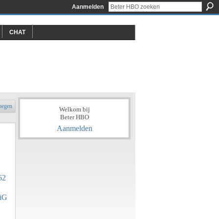
Aanmelden
CHAT
oegen
Welkom bij
Beter HBO
Aanmelden
62
iG