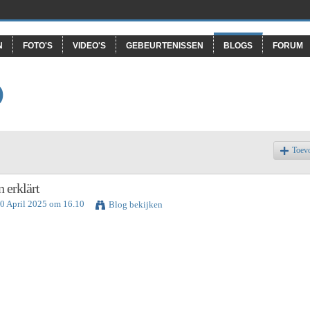
N
FOTO'S
VIDEO'S
GEBEURTENISSEN
BLOGS
FORUM
O
Toev
n erklärt
30 April 2025 om 16.10
Blog bekijken