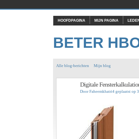
HOOFDPAGINA
MIJN PAGINA
LEDE
BETER HB
Alle blog-berichten
Mijn blog
Digitale Fensterkalkulatio
Door
Faheemkhatri4
geplaatst op 