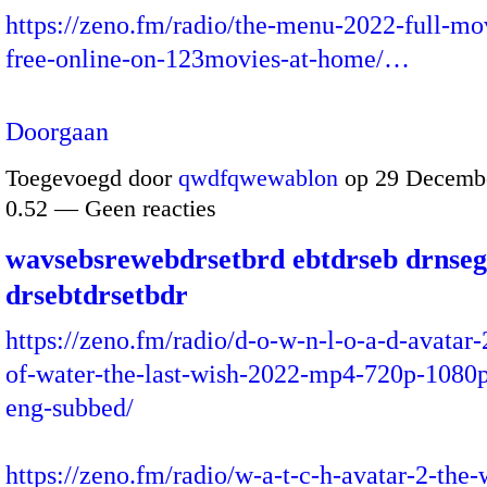
https://zeno.fm/radio/the-menu-2022-full-mo
free-online-on-123movies-at-home/…
Doorgaan
Toegevoegd door
qwdfqwewablon
op 29 Decembe
0.52 — Geen reacties
wavsebsrewebdrsetbrd ebtdrseb drnse
drsebtdrsetbdr
https://zeno.fm/radio/d-o-w-n-l-o-a-d-avatar
of-water-the-last-wish-2022-mp4-720p-1080
eng-subbed/
https://zeno.fm/radio/w-a-t-c-h-avatar-2-the-