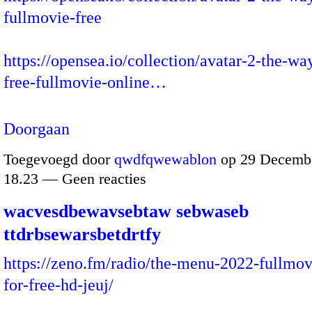
fullmovie-free
https://opensea.io/collection/avatar-2-the-wa
free-fullmovie-online…
Doorgaan
Toegevoegd door
qwdfqwewablon
op 29 Decembe
18.23 — Geen reacties
wacvesdbewavsebtaw sebwaseb
ttdrbsewarsbetdrtfy
https://zeno.fm/radio/the-menu-2022-fullmov
for-free-hd-jeuj/