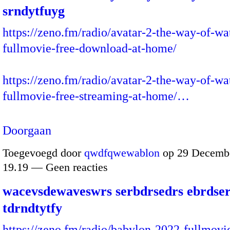
srndytfuyg
https://zeno.fm/radio/avatar-2-the-way-of-wa
fullmovie-free-download-at-home/
https://zeno.fm/radio/avatar-2-the-way-of-wa
fullmovie-free-streaming-at-home/…
Doorgaan
Toegevoegd door
qwdfqwewablon
op 29 Decembe
19.19 — Geen reacties
wacevsdewaveswrs serbdrsedrs ebrdser
tdrndtytfy
https://zeno.fm/radio/babylon-2022-fullmovi