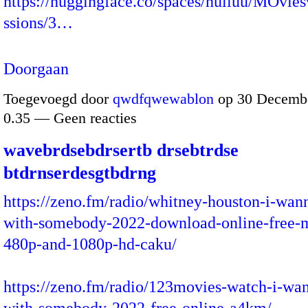
https://huggingface.co/spaces/hulluu/MOvies
ssions/3…
Doorgaan
Toegevoegd door
qwdfqwewablon
op 30 Decembe
0.35 — Geen reacties
wavebrdsebdrsertb drsebtrdse
btdrnserdesgtbdrng
https://zeno.fm/radio/whitney-houston-i-wan
with-somebody-2022-download-online-free-
480p-and-1080p-hd-caku/
https://zeno.fm/radio/123movies-watch-i-wa
with-somebody-2022-free-online-a4km/…