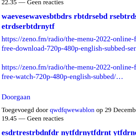
22.35 — Geen reacties
waevesewavesbtbdrs rbtdrsebd rsebtrd
etrdserbtdrnytf
https://zeno.fm/radio/the-menu-2022-online-
free-download-720p-480p-english-subbed-se
https://zeno.fm/radio/the-menu-2022-online-
free-watch-720p-480p-english-subbed/…
Doorgaan
Toegevoegd door
qwdfqwewablon
op 29 Decembe
19.45 — Geen reacties
esdrtrestrbdnfdr nytfdrnytfdrnt ytfdrn