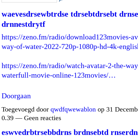
waevesdrsewbtrdse tdrsebtdrsebt drns
drnnestdrytf
https://zeno.fm/radio/download123movies-ava
way-of-water-2022-720p-1080p-hd-4k-englis
https://zeno.fm/radio/watch-avatar-2-the-way
waterfull-movie-online-123movies/…
Doorgaan
Toegevoegd door
qwdfqwewablon
op 31 Decembe
0.39 — Geen reacties
eswvedrbtrsebbdrns brdnsebtd rnserdn