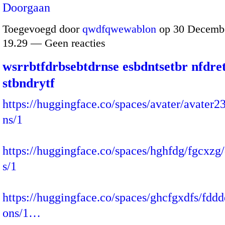
Doorgaan
Toegevoegd door
qwdfqwewablon
op 30 Decembe
19.29 — Geen reacties
wsrrbtfdrbsebtdrnse esbdntsetbr nfdre
stbndrytf
https://huggingface.co/spaces/avater/avater23
ns/1
https://huggingface.co/spaces/hghfdg/fgcxzg/
s/1
https://huggingface.co/spaces/ghcfgxdfs/fddd
ons/1…