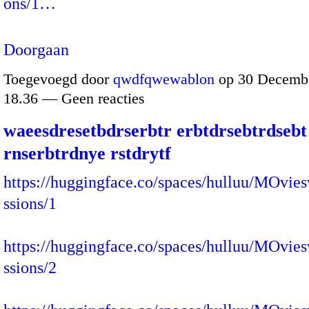
ons/1…
Doorgaan
Toegevoegd door
qwdfqwewablon
op 30 Decembe
18.36 — Geen reacties
waeesdresetbdrserbtr erbtdrsebtrdsebt
rnserbtrdnye rstdrytf
https://huggingface.co/spaces/hulluu/MOvies
ssions/1
https://huggingface.co/spaces/hulluu/MOvies
ssions/2