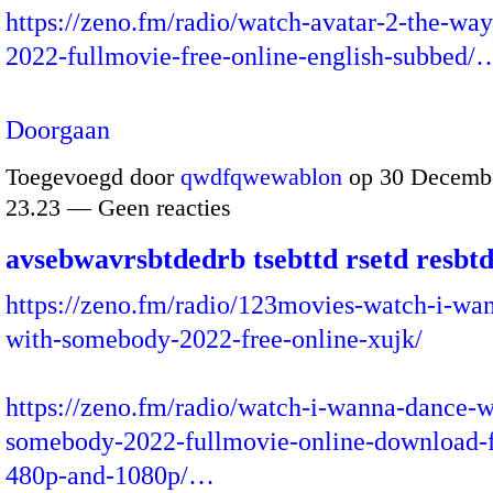
https://zeno.fm/radio/watch-avatar-2-the-way
2022-fullmovie-free-online-english-subbed/
Doorgaan
Toegevoegd door
qwdfqwewablon
op 30 Decembe
23.23 — Geen reacties
avsebwavrsbtdedrb tsebttd rsetd resbtd
https://zeno.fm/radio/123movies-watch-i-wa
with-somebody-2022-free-online-xujk/
https://zeno.fm/radio/watch-i-wanna-dance-w
somebody-2022-fullmovie-online-download-f
480p-and-1080p/…