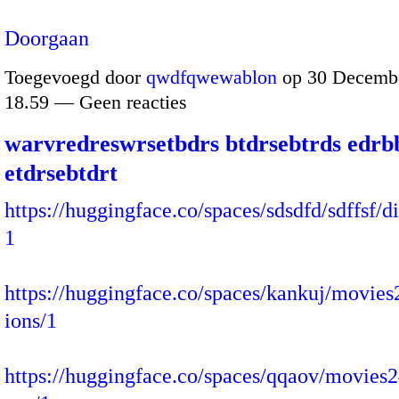
Doorgaan
Toegevoegd door
qwdfqwewablon
op 30 Decembe
18.59 — Geen reacties
warvredreswrsetbdrs btdrsebtrds edrb
etdrsebtdrt
https://huggingface.co/spaces/sdsdfd/sdffsf/d
1
https://huggingface.co/spaces/kankuj/movies
ions/1
https://huggingface.co/spaces/qqaov/movies2