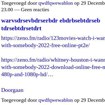
Toegevoegd door
qwdfqwewablon
op 29 Decembe
23.00 — Geen reacties
warvsdrsevbdrserbdr ebdrbsebtdrseb
tdrsebtdrsetdrt
https://zeno.fm/radio/123movies-watch-i-wa
with-somebody-2022-free-online-pt2e/
https://zeno.fm/radio/whitney-houston-i-wan
with-somebody-2022-download-online-free-
480p-and-1080p-hd/…
Doorgaan
Toegevoegd door
qwdfqwewablon
op 29 Decembe