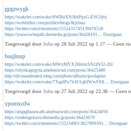
gpgzwygk
https://wakelet.com/wake/bWBuXNJkhPqxG-ESG0jvj
https://webhitlist.com/profiles/blogs/lkjxlsnz
https://twitter.com/i/moments/1552431745139478528
https://ysuwowhupith.themedia.jp/posts/36428191…
Doorgaan
Toegevoegd door
Julia
op 28 Juli 2022 op 1.17 — Geen rea
buqlinup
https://wakelet.com/wake/MWxMYX2bhmxSXQN32-2tU
https://ofynkagegyta.amebaownd.com/posts/36425480
http://divasunlimited.ning.com/photo/albums/gwdapisn
https://wakelet.com/wake/7TsgrlPu7lcHAqhJWwF8X…
Doorgaan
Toegevoegd door
Julia
op 27 Juli 2022 op 22.38 — Geen re
ypomxcdw
https://angighazawath.amebaownd.com/posts/36424050
https://ssidengekaxu.themedia.jp/posts/36423079
https://twitter.com/i/moments/1552340013827899393…
Doorgaan