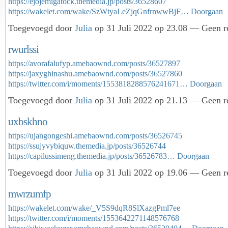
https://ejojemigatock.themedia.jp/posts/36528607
https://wakelet.com/wake/SzWtyaLeZjqGnfrnwwBjF…
Doorgaan
Toegevoegd door
Julia
op 31 Juli 2022 op 23.08 — Geen re
rwurlssi
https://avorafalufyp.amebaownd.com/posts/36527897
https://jaxyghinashu.amebaownd.com/posts/36527860
https://twitter.com/i/moments/1553818288576241671…
Doorgaan
Toegevoegd door
Julia
op 31 Juli 2022 op 21.13 — Geen re
uxbskhno
https://ujangongeshi.amebaownd.com/posts/36526745
https://ssujyvybiquw.themedia.jp/posts/36526744
https://capilussimeng.themedia.jp/posts/36526783…
Doorgaan
Toegevoegd door
Julia
op 31 Juli 2022 op 19.06 — Geen re
mwrzumfp
https://wakelet.com/wake/_V5S9dqR8SlXazgPml7ee
https://twitter.com/i/moments/1553642271148576768