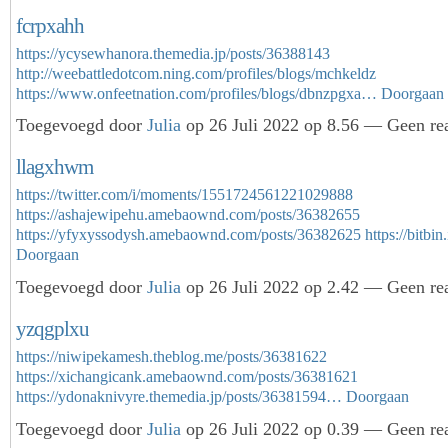
fcrpxahh
https://ycysewhanora.themedia.jp/posts/36388143
http://weebattledotcom.ning.com/profiles/blogs/mchkeldz
https://www.onfeetnation.com/profiles/blogs/dbnzpgxa…
Doorgaan
Toegevoegd door
Julia
op 26 Juli 2022 op 8.56 — Geen rea
llagxhwm
https://twitter.com/i/moments/1551724561221029888
https://ashajewipehu.amebaownd.com/posts/36382655
https://yfyxyssodysh.amebaownd.com/posts/36382625
https://bitb
Doorgaan
Toegevoegd door
Julia
op 26 Juli 2022 op 2.42 — Geen rea
yzqgplxu
https://niwipekamesh.theblog.me/posts/36381622
https://xichangicank.amebaownd.com/posts/36381621
https://ydonaknivyre.themedia.jp/posts/36381594…
Doorgaan
Toegevoegd door
Julia
op 26 Juli 2022 op 0.39 — Geen rea