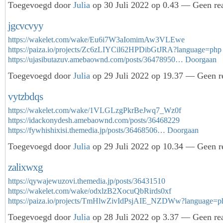
Toegevoegd door
Julia
op 30 Juli 2022 op 0.43 — Geen rea
jgcvcvyy
https://wakelet.com/wake/Eu6i7W3aIomimAw3VLEwe
https://paiza.io/projects/Zc6zLIYCil62HPDibGtJRA?language=php
https://ujasibutazuv.amebaownd.com/posts/36478950…
Doorgaan
Toegevoegd door
Julia
op 29 Juli 2022 op 19.37 — Geen re
vytzbdqs
https://wakelet.com/wake/1VLGLzgPkrBeJwq7_Wz0f
https://idackonydesh.amebaownd.com/posts/36468229
https://fywhishixisi.themedia.jp/posts/36468506…
Doorgaan
Toegevoegd door
Julia
op 29 Juli 2022 op 10.34 — Geen re
zalixwxg
https://qywajewuzovi.themedia.jp/posts/36431510
https://wakelet.com/wake/odxlzB2XocuQbRirds0xf
https://paiza.io/projects/TmHlwZivIdPsjAIE_NZDWw?language=
Toegevoegd door
Julia
op 28 Juli 2022 op 3.37 — Geen rea