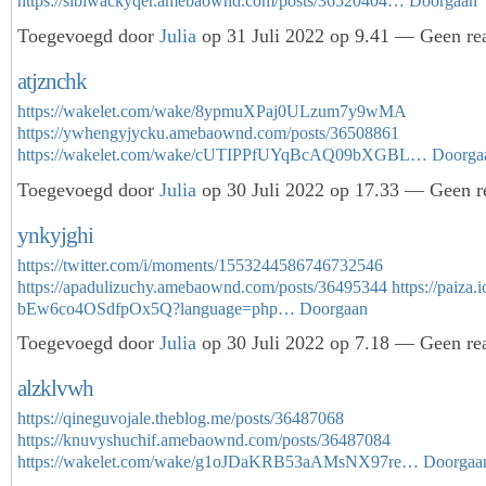
https://sibiwackyqer.amebaownd.com/posts/36520404…
Doorgaan
Toegevoegd door
Julia
op 31 Juli 2022 op 9.41 — Geen rea
atjznchk
https://wakelet.com/wake/8ypmuXPaj0ULzum7y9wMA
https://ywhengyjycku.amebaownd.com/posts/36508861
https://wakelet.com/wake/cUTIPPfUYqBcAQ09bXGBL…
Doorga
Toegevoegd door
Julia
op 30 Juli 2022 op 17.33 — Geen re
ynkyjghi
https://twitter.com/i/moments/1553244586746732546
https://apadulizuchy.amebaownd.com/posts/36495344
https://paiza.
bEw6co4OSdfpOx5Q?language=php…
Doorgaan
Toegevoegd door
Julia
op 30 Juli 2022 op 7.18 — Geen rea
alzklvwh
https://qineguvojale.theblog.me/posts/36487068
https://knuvyshuchif.amebaownd.com/posts/36487084
https://wakelet.com/wake/g1oJDaKRB53aAMsNX97re…
Doorgaa