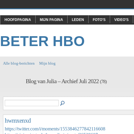
HOOFDPAGINA
MIJN PAGINA
LEDEN
FOTO'S
VIDEO'S
BETER HBO
Alle blog-berichten
Mijn blog
Blog van Julia – Archief Juli 2022
(78)
hwmxenxd
https://twitter.com/i/moments/1553846277842116608