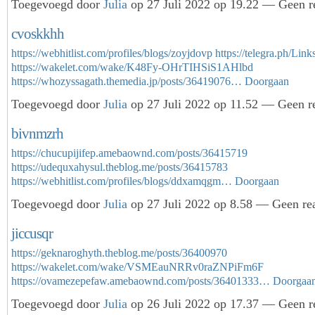
Toegevoegd door
Julia
op 27 Juli 2022 op 19.22 — Geen re
cvoskkhh
https://webhitlist.com/profiles/blogs/zoyjdovp
https://telegra.ph/Lin
https://wakelet.com/wake/K48Fy-OHrTIHSiS1AHlbd
https://whozyssagath.themedia.jp/posts/36419076…
Doorgaan
Toegevoegd door
Julia
op 27 Juli 2022 op 11.52 — Geen re
bivnmzrh
https://chucupijifep.amebaownd.com/posts/36415719
https://udequxahysul.theblog.me/posts/36415783
https://webhitlist.com/profiles/blogs/ddxamqgm…
Doorgaan
Toegevoegd door
Julia
op 27 Juli 2022 op 8.58 — Geen rea
jiccusqr
https://geknaroghyth.theblog.me/posts/36400970
https://wakelet.com/wake/VSMEauNRRv0raZNPiFm6F
https://ovamezepefaw.amebaownd.com/posts/36401333…
Doorgaa
Toegevoegd door
Julia
op 26 Juli 2022 op 17.37 — Geen re