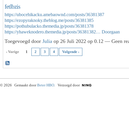
fetlbzis
https://ubocehikacku.amebaownd.com/posts/36381387
https://ezopyraknoky.theblog.me/posts/36381385
https://pothubulacko.themedia.jp/posts/36381378
https://yhaweknodero.themedia.jp/posts/36381382…
Doorgaan
Toegevoegd door
Julia
op 26 Juli 2022 op 0.12 — Geen rea
‹ Vorige
1
2
3
4
Volgende ›
© 2026 Gemaakt door
Beter HBO
. Verzorgd door