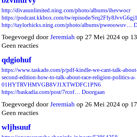
bzvmurvy
http://divasunlimited.ning.com/photo/albums/ihevwocr
https://podcast.kkbox.com/tw/episode/Srq2Ffy8JvvG6gj
http://taylorhicks.ning.com/photo/albums/pweoowuv…
D
Toegevoegd door
Jeremiah
op 27 Mei 2024 op 1
Geen reacties
qdgiohuf
https://www.taskade.com/p/pdf-kindle-we-cant-talk-about-
second-edition-how-to-talk-about-race-religion-politics-a-
01HYTRVHMVGB8VJ1XTWDFC1PN6
https://baskadia.com/post/7rcof…
Doorgaan
Toegevoegd door
Jeremiah
op 26 Mei 2024 op 1
Geen reacties
wljhsuuf