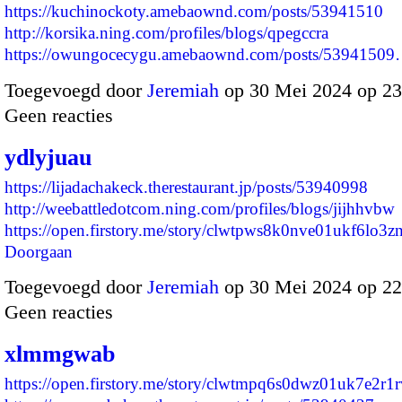
https://kuchinockoty.amebaownd.com/posts/53941510
http://korsika.ning.com/profiles/blogs/qpegccra
https://owungocecygu.amebaownd.com/posts/5394150
Toegevoegd door
Jeremiah
op 30 Mei 2024 op 2
Geen reacties
ydlyjuau
https://lijadachakeck.therestaurant.jp/posts/53940998
http://weebattledotcom.ning.com/profiles/blogs/jijhhvbw
https://open.firstory.me/story/clwtpws8k0nve01ukf6lo3
Doorgaan
Toegevoegd door
Jeremiah
op 30 Mei 2024 op 2
Geen reacties
xlmmgwab
https://open.firstory.me/story/clwtmpq6s0dwz01uk7e2r1