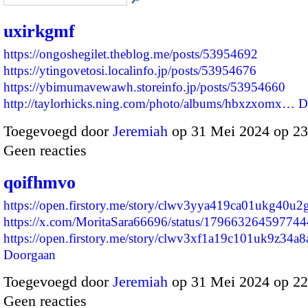
uxirkgmf
https://ongoshegilet.theblog.me/posts/53954692
https://ytingovetosi.localinfo.jp/posts/53954676
https://ybimumavewawh.storeinfo.jp/posts/53954660
http://taylorhicks.ning.com/photo/albums/hbxzxomx…
D
Toegevoegd door
Jeremiah
op 31 Mei 2024 op 2
Geen reacties
qoifhmvo
https://open.firstory.me/story/clwv3yya419ca01ukg40u2
https://x.com/MoritaSara66696/status/17966326459774
https://open.firstory.me/story/clwv3xf1a19c101uk9z34a
Doorgaan
Toegevoegd door
Jeremiah
op 31 Mei 2024 op 2
Geen reacties