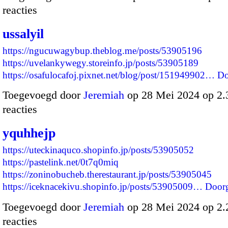
reacties
ussalyil
https://ngucuwagybup.theblog.me/posts/53905196
https://uvelankywegy.storeinfo.jp/posts/53905189
https://osafulocafoj.pixnet.net/blog/post/151949902…
Do
Toegevoegd door
Jeremiah
op 28 Mei 2024 op 2
reacties
yquhhejp
https://uteckinaquco.shopinfo.jp/posts/53905052
https://pastelink.net/0t7q0miq
https://zoninobucheb.therestaurant.jp/posts/53905045
https://iceknacekivu.shopinfo.jp/posts/53905009…
Door
Toegevoegd door
Jeremiah
op 28 Mei 2024 op 2
reacties