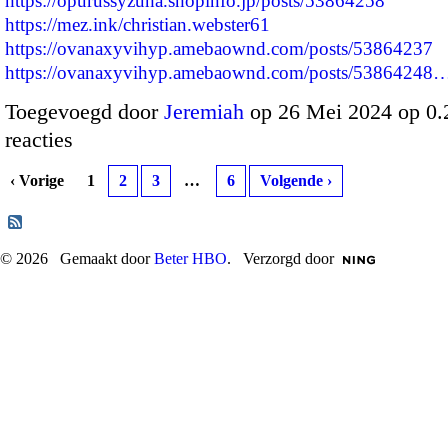
https://opurussyzuha.shopinfo.jp/posts/53864258
https://mez.ink/christian.webster61
https://ovanaxyvihyp.amebaownd.com/posts/53864237
https://ovanaxyvihyp.amebaownd.com/posts/53864248
Toegevoegd door
Jeremiah
op 26 Mei 2024 op 0
reacties
‹ Vorige
1
2
3
…
6
Volgende ›
© 2026 Gemaakt door
Beter HBO
. Verzorgd door