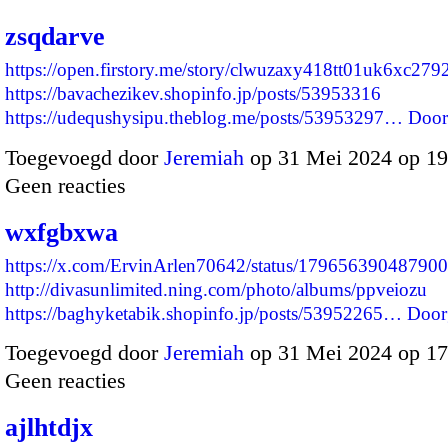
zsqdarve
https://open.firstory.me/story/clwuzaxy418tt01uk6xc279
https://bavachezikev.shopinfo.jp/posts/53953316
https://udequshysipu.theblog.me/posts/53953297…
Door
Toegevoegd door
Jeremiah
op 31 Mei 2024 op 1
Geen reacties
wxfgbxwa
https://x.com/ErvinArlen70642/status/17965639048790
http://divasunlimited.ning.com/photo/albums/ppveiozu
https://baghyketabik.shopinfo.jp/posts/53952265…
Door
Toegevoegd door
Jeremiah
op 31 Mei 2024 op 1
Geen reacties
ajlhtdjx