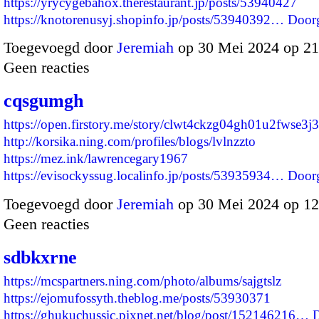
https://yrycygebahox.therestaurant.jp/posts/53940427
https://knotorenusyj.shopinfo.jp/posts/53940392…
Door
Toegevoegd door
Jeremiah
op 30 Mei 2024 op 2
Geen reacties
cqsgumgh
https://open.firstory.me/story/clwt4ckzg04gh01u2fwse3j
http://korsika.ning.com/profiles/blogs/lvlnzzto
https://mez.ink/lawrencegary1967
https://evisockyssug.localinfo.jp/posts/53935934…
Door
Toegevoegd door
Jeremiah
op 30 Mei 2024 op 1
Geen reacties
sdbkxrne
https://mcspartners.ning.com/photo/albums/sajgtslz
https://ejomufossyth.theblog.me/posts/53930371
https://ghukuchussic.pixnet.net/blog/post/152146216…