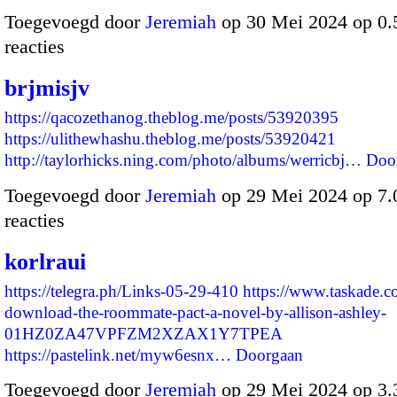
Toegevoegd door
Jeremiah
op 30 Mei 2024 op 0
reacties
brjmisjv
https://qacozethanog.theblog.me/posts/53920395
https://ulithewhashu.theblog.me/posts/53920421
http://taylorhicks.ning.com/photo/albums/werricbj…
Doo
Toegevoegd door
Jeremiah
op 29 Mei 2024 op 7
reacties
korlraui
https://telegra.ph/Links-05-29-410
https://www.taskade.c
download-the-roommate-pact-a-novel-by-allison-ashley-
01HZ0ZA47VPFZM2XZAX1Y7TPEA
https://pastelink.net/myw6esnx…
Doorgaan
Toegevoegd door
Jeremiah
op 29 Mei 2024 op 3