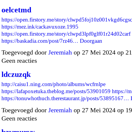
oelcetmd
https://open.firstory.me/story/clwpd5foj10z001vkgd6cgs
https://mez.ink/cackavuxoze.1995
https://open.firstory.me/story/clwpd3lpf0glf01r24d02carf
https://baskadia.com/post/7rz46…
Doorgaan
Toegevoegd door
Jeremiah
op 27 Mei 2024 op 2
Geen reacties
ldczuzqk
http://caisu1.ning.com/photo/albums/wcfrnlpe
https://lafapoxetuka.theblog.me/posts/53901059
https://m
https://tonuwhothuch.therestaurant.jp/posts/53895167…
Toegevoegd door
Jeremiah
op 27 Mei 2024 op 1
Geen reacties