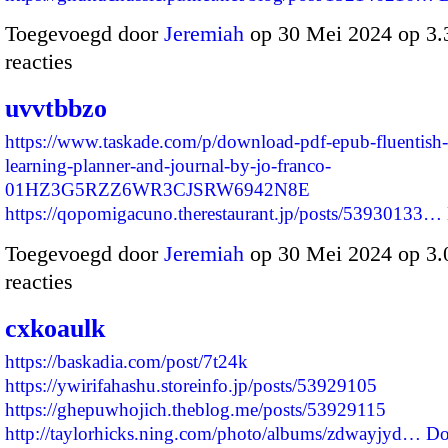
Toegevoegd door
Jeremiah
op 30 Mei 2024 op 3
reacties
uvvtbbzo
https://www.taskade.com/p/download-pdf-epub-fluentish
learning-planner-and-journal-by-jo-franco-
01HZ3G5RZZ6WR3CJSRW6942N8E
https://qopomigacuno.therestaurant.jp/posts/53930133…
Toegevoegd door
Jeremiah
op 30 Mei 2024 op 3
reacties
cxkoaulk
https://baskadia.com/post/7t24k
https://ywirifahashu.storeinfo.jp/posts/53929105
https://ghepuwhojich.theblog.me/posts/53929115
http://taylorhicks.ning.com/photo/albums/zdwayjyd…
Do