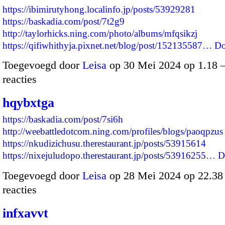
https://ibimirutyhong.localinfo.jp/posts/53929281
https://baskadia.com/post/7t2g9
http://taylorhicks.ning.com/photo/albums/mfqsikzj
https://qifiwhithyja.pixnet.net/blog/post/152135587…
Do
Toegevoegd door
Leisa
op 30 Mei 2024 op 1.18
reacties
hqybxtga
https://baskadia.com/post/7si6h
http://weebattledotcom.ning.com/profiles/blogs/paoqpzus
https://nkudizichusu.therestaurant.jp/posts/53915614
https://nixejuludopo.therestaurant.jp/posts/53916255…
D
Toegevoegd door
Leisa
op 28 Mei 2024 op 22.3
reacties
infxavvt