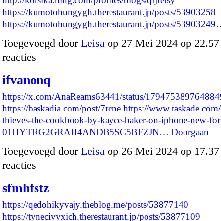
http://korsika.ning.com/profiles/blogs/qfjfetsy
https://kumotohungygh.therestaurant.jp/posts/53903258
https://kumotohungygh.therestaurant.jp/posts/53903249
Toegevoegd door
Leisa
op 27 Mei 2024 op 22.5
reacties
ifvanonq
https://x.com/AnaReams63441/status/17947538976488
https://baskadia.com/post/7rcne
https://www.taskade.com/
thieves-the-cookbook-by-kayce-baker-on-iphone-new-for
01HYTRG2GRAH4ANDB5SC5BFZJN…
Doorgaan
Toegevoegd door
Leisa
op 26 Mei 2024 op 17.3
reacties
sfmhfstz
https://qedohikyvajy.theblog.me/posts/53877140
https://tynecivyxich.therestaurant.jp/posts/53877109