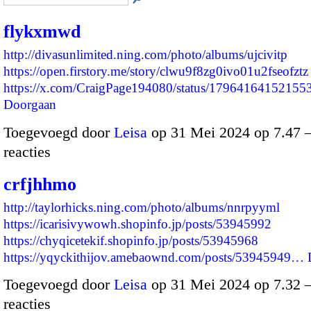
flykxmwd
http://divasunlimited.ning.com/photo/albums/ujcivitp
https://open.firstory.me/story/clwu9f8zg0ivo01u2fseofztz
https://x.com/CraigPage194080/status/1796416415215
Doorgaan
Toegevoegd door
Leisa
op 31 Mei 2024 op 7.47
reacties
crfjhhmo
http://taylorhicks.ning.com/photo/albums/nnrpyyml
https://icarisivywowh.shopinfo.jp/posts/53945992
https://chyqicetekif.shopinfo.jp/posts/53945968
https://yqyckithijov.amebaownd.com/posts/53945949…
Toegevoegd door
Leisa
op 31 Mei 2024 op 7.32
reacties