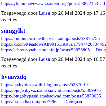
https://ybimumavewawh.storeinfo.jp/posts/53877153…
Toegevoegd door
Leisa
op 26 Mei 2024 op 17.1
reacties
sumgylkt
https://knupuqewashe.therestaurant.jp/posts/53876756
https://x.com/MeadowsAlf90151/status/1794742873449
https://achoxavytabi.storeinfo.jp/posts/53876805…
Door
Toegevoegd door
Leisa
op 26 Mei 2024 op 16.5
reacties
hvuavzdq
https://qathyhilacyw.theblog.me/posts/53870010
https://ojugenkyvazi.amebaownd.com/posts/53869976
https://otugohypashi.amebaownd.com/posts/53870035
https://baskadia.com/post/7r96a…
Doorgaan