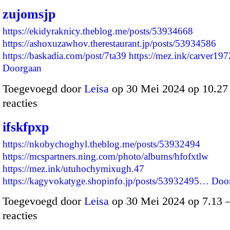
zujomsjp
https://ekidyraknicy.theblog.me/posts/53934668
https://ashoxuzawhov.therestaurant.jp/posts/53934586
https://baskadia.com/post/7ta39
https://mez.ink/carver1
Doorgaan
Toegevoegd door
Leisa
op 30 Mei 2024 op 10.2
reacties
ifskfpxp
https://nkobychoghyl.theblog.me/posts/53932494
https://mcspartners.ning.com/photo/albums/hfofxtlw
https://mez.ink/utuhochymixugh.47
https://kagyvokatyge.shopinfo.jp/posts/53932495…
Doo
Toegevoegd door
Leisa
op 30 Mei 2024 op 7.13
reacties