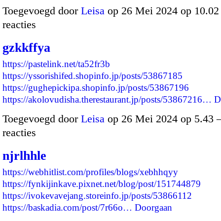
Toegevoegd door
Leisa
op 26 Mei 2024 op 10.0
reacties
gzkkffya
https://pastelink.net/ta52fr3b
https://yssorishifed.shopinfo.jp/posts/53867185
https://gughepickipa.shopinfo.jp/posts/53867196
https://akolovudisha.therestaurant.jp/posts/53867216…
D
Toegevoegd door
Leisa
op 26 Mei 2024 op 5.43
reacties
njrlhhle
https://webhitlist.com/profiles/blogs/xebhhqyy
https://fynkijinkave.pixnet.net/blog/post/151744879
https://ivokevavejang.storeinfo.jp/posts/53866112
https://baskadia.com/post/7r66o…
Doorgaan