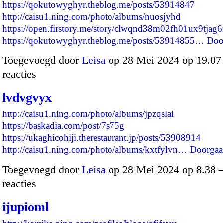
https://qokutowyghyr.theblog.me/posts/53914847
http://caisu1.ning.com/photo/albums/nuosjyhd
https://open.firstory.me/story/clwqnd38m02fh01ux9tjag
https://qokutowyghyr.theblog.me/posts/53914855…
Doo
Toegevoegd door
Leisa
op 28 Mei 2024 op 19.0
reacties
lvdvgvyx
http://caisu1.ning.com/photo/albums/jpzqslai
https://baskadia.com/post/7s75g
https://ukaghicohiji.therestaurant.jp/posts/53908914
http://caisu1.ning.com/photo/albums/kxtfylvn…
Doorgaa
Toegevoegd door
Leisa
op 28 Mei 2024 op 8.38
reacties
ijupioml