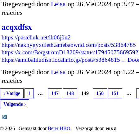
Toegevoegd door
Leisa
op 26 Mei 2024 op 3.47
reacties
acqxdfsx
https://pastelink.net/lh06j0n2
https://naknygyxuleth.amebaownd.com/posts/53864785
https://x.com/BergstromD13209/status/1794507566959
https://amubafiludish.localinfo.jp/posts/53864815…
Doo
Toegevoegd door
Leisa
op 26 Mei 2024 op 1.22
reacties
‹ Vorige
1
…
147
148
149
150
151
…
Volgende ›
© 2026 Gemaakt door
Beter HBO
. Verzorgd door