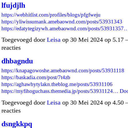
lfujdjlh
https://webhitlist.com/profiles/blogs/pfgfweju
https://yliwissumank.amebaownd.com/posts/53931343
https://edatytegizywh.amebaownd.com/posts/53931357
Toegevoegd door
Leisa
op 30 Mei 2024 op 5.17
reacties
dhbagndu
https://knapagowoshe.amebaownd.com/posts/53931118
https://baskadia.com/post/7t4zb
https://aghawhytylakn.theblog.me/posts/53931106
https://myfihoguchass.themedia.jp/posts/53931124…
Doo
Toegevoegd door
Leisa
op 30 Mei 2024 op 4.50
reacties
dsngkkpq