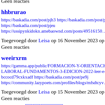
Geen reacties
hhbrurao
https://baskadia.com/post/pjh3
https://baskadia.com/post/
https://baskadia.com/post/pjeu
https://ussipynkidokn.amebaownd.com/posts/49516150
Toegevoegd door
Leisa
op 16 November 2023 op
Geen reacties
weeirxrm
https://gamma.app/public/FORMACION-Y-ORIENTAC
LABORAL-FUNDAMENTOS-3-EDICION-2022-leer-e
bccocd79cxkxadf
https://baskadia.com/post/pe9j
https://community.lazypoets.com/profiles/blogs/mfsdtcy
Toegevoegd door
Leisa
op 15 November 2023 op
Geen reacties