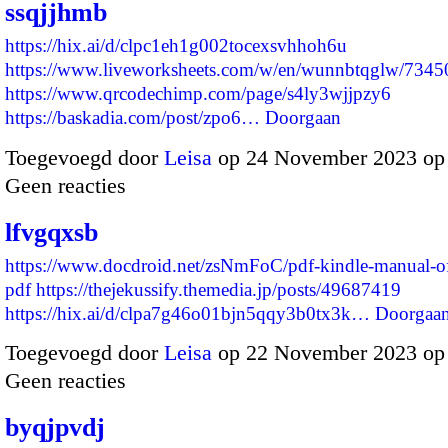
ssqjjhmb
https://hix.ai/d/clpc1eh1g002tocexsvhhoh6u
https://www.liveworksheets.com/w/en/wunnbtqglw/7345
https://www.qrcodechimp.com/page/s4ly3wjjpzy6
https://baskadia.com/post/zpo6…
Doorgaan
Toegevoegd door
Leisa
op 24 November 2023 op
Geen reacties
lfvgqxsb
https://www.docdroid.net/zsNmFoC/pdf-kindle-manual-of
pdf
https://thejekussify.themedia.jp/posts/49687419
https://hix.ai/d/clpa7g46o01bjn5qqy3b0tx3k…
Doorgaa
Toegevoegd door
Leisa
op 22 November 2023 op
Geen reacties
byqjpvdj