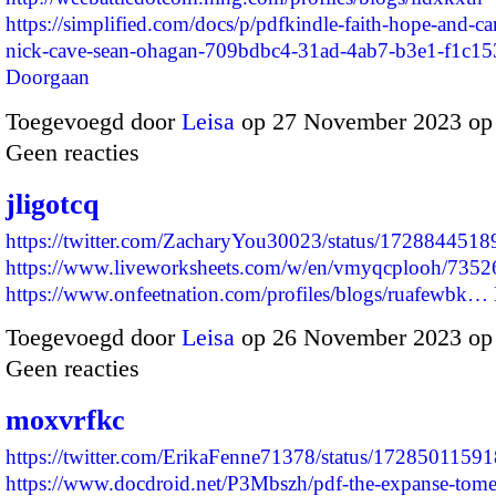
https://simplified.com/docs/p/pdfkindle-faith-hope-and-c
nick-cave-sean-ohagan-709bdbc4-31ad-4ab7-b3e1-f1c1
Doorgaan
Toegevoegd door
Leisa
op 27 November 2023 op
Geen reacties
jligotcq
https://twitter.com/ZacharyYou30023/status/172884451
https://www.liveworksheets.com/w/en/vmyqcplooh/7352
https://www.onfeetnation.com/profiles/blogs/ruafewbk…
Toegevoegd door
Leisa
op 26 November 2023 op
Geen reacties
moxvrfkc
https://twitter.com/ErikaFenne71378/status/172850115
https://www.docdroid.net/P3Mbszh/pdf-the-expanse-tome