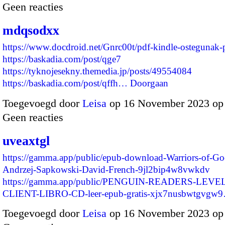
Geen reacties
mdqsodxx
https://www.docdroid.net/Gnrc00t/pdf-kindle-ostegunak-
https://baskadia.com/post/qge7
https://tyknojesekny.themedia.jp/posts/49554084
https://baskadia.com/post/qffh…
Doorgaan
Toegevoegd door
Leisa
op 16 November 2023 op
Geen reacties
uveaxtgl
https://gamma.app/public/epub-download-Warriors-of-Go
Andrzej-Sapkowski-David-French-9jl2bip4w8vwkdv
https://gamma.app/public/PENGUIN-READERS-LEVE
CLIENT-LIBRO-CD-leer-epub-gratis-xjx7nusbwtgvgw
Toegevoegd door
Leisa
op 16 November 2023 op