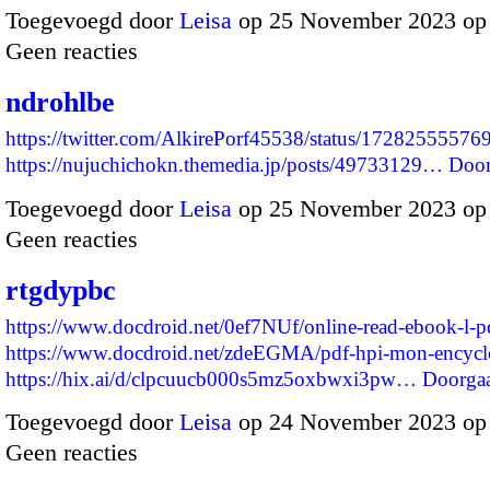
Toegevoegd door
Leisa
op 25 November 2023 op
Geen reacties
ndrohlbe
https://twitter.com/AlkirePorf45538/status/1728255557
https://nujuchichokn.themedia.jp/posts/49733129…
Door
Toegevoegd door
Leisa
op 25 November 2023 op
Geen reacties
rtgdypbc
https://www.docdroid.net/0ef7NUf/online-read-ebook-l-p
https://www.docdroid.net/zdeEGMA/pdf-hpi-mon-encycl
https://hix.ai/d/clpcuucb000s5mz5oxbwxi3pw…
Doorga
Toegevoegd door
Leisa
op 24 November 2023 op
Geen reacties