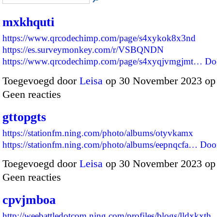
mxkhquti
https://www.qrcodechimp.com/page/s4xykok8x3nd
https://es.surveymonkey.com/r/VSBQNDN
https://www.qrcodechimp.com/page/s4xyqjvmgjmt…
Do
Toegevoegd door
Leisa
op 30 November 2023 op
Geen reacties
gttopgts
https://stationfm.ning.com/photo/albums/otyvkamx
https://stationfm.ning.com/photo/albums/eepnqcfa…
Doo
Toegevoegd door
Leisa
op 30 November 2023 op
Geen reacties
cpvjmboa
http://weebattledotcom.ning.com/profiles/blogs/lldxkxth