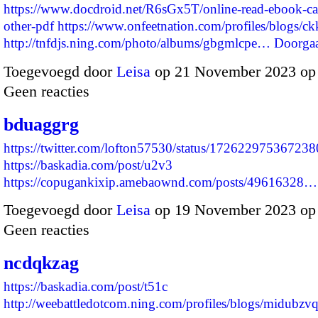
https://www.docdroid.net/R6sGx5T/online-read-ebook-ca
other-pdf
https://www.onfeetnation.com/profiles/blogs/ck
http://tnfdjs.ning.com/photo/albums/gbgmlcpe…
Doorga
Toegevoegd door
Leisa
op 21 November 2023 op
Geen reacties
bduaggrg
https://twitter.com/lofton57530/status/17262297536723
https://baskadia.com/post/u2v3
https://copugankixip.amebaownd.com/posts/49616328…
Toegevoegd door
Leisa
op 19 November 2023 op
Geen reacties
ncdqkzag
https://baskadia.com/post/t51c
http://weebattledotcom.ning.com/profiles/blogs/midubz