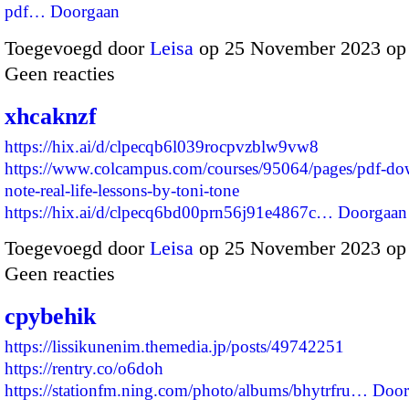
pdf…
Doorgaan
Toegevoegd door
Leisa
op 25 November 2023 op
Geen reacties
xhcaknzf
https://hix.ai/d/clpecqb6l039rocpvzblw9vw8
https://www.colcampus.com/courses/95064/pages/pdf-do
note-real-life-lessons-by-toni-tone
https://hix.ai/d/clpecq6bd00prn56j91e4867c…
Doorgaan
Toegevoegd door
Leisa
op 25 November 2023 op
Geen reacties
cpybehik
https://lissikunenim.themedia.jp/posts/49742251
https://rentry.co/o6doh
https://stationfm.ning.com/photo/albums/bhytrfru…
Door