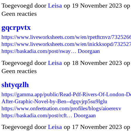
Toegevoegd door
Leisa
op 19 November 2023 op
Geen reacties
gqcrpvtx
https://www.liveworksheets.com/w/en/rpetftcnvz/732526
https://www.liveworksheets.com/w/en/inickksopd/73252
https://baskadia.com/post/sway…
Doorgaan
Toegevoegd door
Leisa
op 18 November 2023 op
Geen reacties
shtyqzlh
https://gamma.app/public/Read-Pdf-Rivers-Of-London-D
After-Graphic-Novel-by-Ben--dgqvjrp5su9lglu
https://www.onfeetnation.com/profiles/blogs/aioerexv
https://baskadia.com/post/rcft…
Doorgaan
Toegevoegd door
Leisa
op 17 November 2023 op