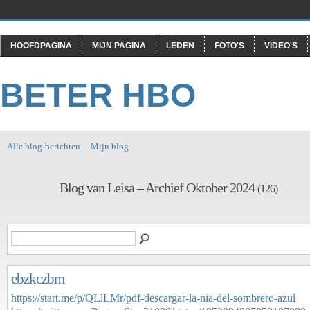
HOOFDPAGINA
MIJN PAGINA
LEDEN
FOTO'S
VIDEO'S
BETER HBO
Alle blog-berichten
Mijn blog
Blog van Leisa – Archief Oktober 2024
(126)
ebzkczbm
https://start.me/p/QLlLMr/pdf-descargar-la-nia-del-sombrero-azul