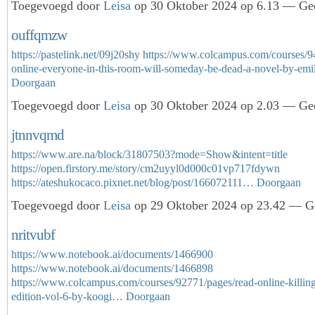
Toegevoegd door
Leisa
op 30 Oktober 2024 op 6.13 — Gee
ouffqmzw
https://pastelink.net/09j20shy
https://www.colcampus.com/courses/9
online-everyone-in-this-room-will-someday-be-dead-a-novel-by-em
Doorgaan
Toegevoegd door
Leisa
op 30 Oktober 2024 op 2.03 — Gee
jtnnvqmd
https://www.are.na/block/31807503?mode=Show&intent=title
https://open.firstory.me/story/cm2uyyl0d000c01vp717fdywn
https://ateshukocaco.pixnet.net/blog/post/166072111…
Doorgaan
Toegevoegd door
Leisa
op 29 Oktober 2024 op 23.42 — Ge
nritvubf
https://www.notebook.ai/documents/1466900
https://www.notebook.ai/documents/1466898
https://www.colcampus.com/courses/92771/pages/read-online-killing
edition-vol-6-by-koogi…
Doorgaan