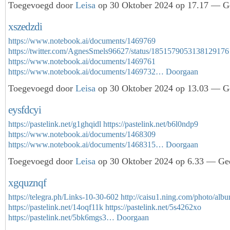
Toegevoegd door
Leisa
op 30 Oktober 2024 op 17.17 — Ge
xszedzdi
https://www.notebook.ai/documents/1469769
https://twitter.com/AgnesSmels96627/status/1851579053138129176
https://www.notebook.ai/documents/1469761
https://www.notebook.ai/documents/1469732…
Doorgaan
Toegevoegd door
Leisa
op 30 Oktober 2024 op 13.03 — Ge
eysfdcyi
https://pastelink.net/g1ghqidl
https://pastelink.net/b6l0ndp9
https://www.notebook.ai/documents/1468309
https://www.notebook.ai/documents/1468315…
Doorgaan
Toegevoegd door
Leisa
op 30 Oktober 2024 op 6.33 — Gee
xgquznqf
https://telegra.ph/Links-10-30-602
http://caisu1.ning.com/photo/albu
https://pastelink.net/14oqf11k
https://pastelink.net/5s4262xo
https://pastelink.net/5bk6mgs3…
Doorgaan