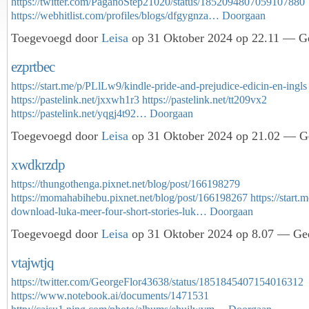
https://twitter.com/PaganoStep21020/status/1852094807059107880
https://webhitlist.com/profiles/blogs/dfgygnza…
Doorgaan
Toegevoegd door
Leisa
op 31 Oktober 2024 op 22.11 — Ge
ezprtbec
https://start.me/p/PLlLw9/kindle-pride-and-prejudice-edicin-en-ingls
https://pastelink.net/jxxwh1r3
https://pastelink.net/tt209vx2
https://pastelink.net/yqgj4t92…
Doorgaan
Toegevoegd door
Leisa
op 31 Oktober 2024 op 21.02 — Ge
xwdkrzdp
https://thungothenga.pixnet.net/blog/post/166198279
https://momahabihebu.pixnet.net/blog/post/166198267
https://star
download-luka-meer-four-short-stories-luk…
Doorgaan
Toegevoegd door
Leisa
op 31 Oktober 2024 op 8.07 — Gee
vtajwtjq
https://twitter.com/GeorgeFlor43638/status/1851845407154016312
https://www.notebook.ai/documents/1471531