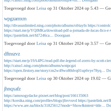
http://caisu1.ning.com/photo/albums/ehujlwvm…
Doorgaan
Toegevoegd door
Leisa
op 31 Oktober 2024 op 5.43 — Gee
wpgzamxm
http://divasunlimited.ning.com/photo/albums/ofrtayfn
https://contro
https://start.me/p/YQlMKa/download-pdf-a-jornada-de-lucas-fico-e-
https://pastelink.net/fd7246ca…
Doorgaan
Toegevoegd door
Leisa
op 31 Oktober 2024 op 3.57 — Gee
dftnszvz
https://start.me/p/19A4PG/read-pdf-the-legend-of-zorro-by-scott-cie
http://caisu1.ning.com/photo/albums/wntpcgzi
https://open.firstory.me/story/cm2w49wo80dvq01up6vye78yq…
Do
Toegevoegd door
Leisa
op 30 Oktober 2024 op 19.02 — Ge
jhnqxafz
https://amosogydacke.pixnet.net/blog/post/166135063
http://korsika.ning.com/profiles/blogs/jfnvvuvd
https://pastelink.net/
https://www.are.na/block/31825612?mode=Show&intent=title…
Do