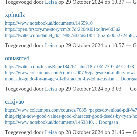
Toegevoegd door
Leisa
op 29 Oktober 2024 op 19.37 — Ge
xpfnuflz
https://www.notebook.ai/documents/1465910
https://open.firstory.me/story/cm2u7or220dsl01xq8rw6d3u2
https://twitter.com/daniel_dor19887/status/1851185255065272458
Toegevoegd door
Leisa
op 29 Oktober 2024 op 10.57 — Ge
onuasmvd
https://twitter.com/JustusRebe18426/status/1851065739756912978
https://www.colcampus.com/courses/90736/pages/read-online-how-t
monastic-guide-for-an-age-of-distraction-by-john-cassian…
Doorga
Toegevoegd door
Leisa
op 29 Oktober 2024 op 3.03 — Gee
crixjvao
https://www.colcampus.com/courses/70854/pages/download-pdf-%
thing-right-now-good-values-good-character-good-deeds-by-ryan-ho
https://www.notebook.ai/documents/1463840…
Doorgaan
Toegevoegd door
Leisa
op 28 Oktober 2024 op 21.46 — Ge