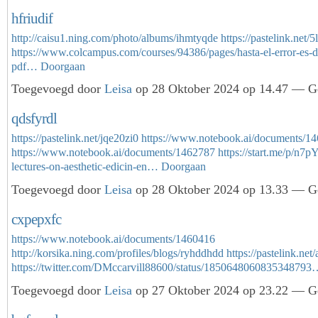
hfriudif
http://caisu1.ning.com/photo/albums/ihmtyqde
https://pastelink.net/5
https://www.colcampus.com/courses/94386/pages/hasta-el-error-es-di
pdf…
Doorgaan
Toegevoegd door
Leisa
op 28 Oktober 2024 op 14.47 — Ge
qdsfyrdl
https://pastelink.net/jqe20zi0
https://www.notebook.ai/documents/1
https://www.notebook.ai/documents/1462787
https://start.me/p/n7p
lectures-on-aesthetic-edicin-en…
Doorgaan
Toegevoegd door
Leisa
op 28 Oktober 2024 op 13.33 — Ge
cxpepxfc
https://www.notebook.ai/documents/1460416
http://korsika.ning.com/profiles/blogs/ryhddhdd
https://pastelink.net
https://twitter.com/DMccarvill88600/status/185064806083534879
Toegevoegd door
Leisa
op 27 Oktober 2024 op 23.22 — Ge