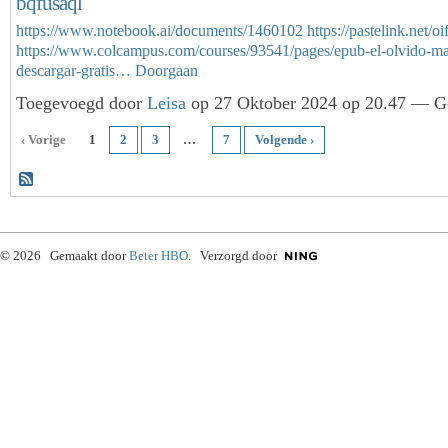
bqfusaql
https://www.notebook.ai/documents/1460102
https://pastelink.net/o
https://www.colcampus.com/courses/93541/pages/epub-el-olvido-ma
descargar-gratis…
Doorgaan
Toegevoegd door
Leisa
op 27 Oktober 2024 op 20.47 — Ge
‹ Vorige
1
2
3
…
7
Volgende ›
© 2026 Gemaakt door
Beter HBO
. Verzorgd door