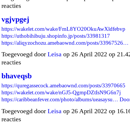
reacties
vgjvpgej
https://wakelet.com/wake/FmL8YO20OkuAwXldfebvp
https://uthobihibuju.shopinfo.jp/posts/33981317
https://aliqyzochozu.amebaownd.com/posts/33967526…
Toegevoegd door
Leisa
op 26 April 2022 op 21.
reacties
bhaveqsb
https://quregassecock.amebaownd.com/posts/33970665
https://wakelet.com/wake/nGJ5-QgmpDZtIsN9G6n7j
https://caribbeanfever.com/photo/albums/ueasaysu…
Doo
Toegevoegd door
Leisa
op 26 April 2022 op 16.
reacties