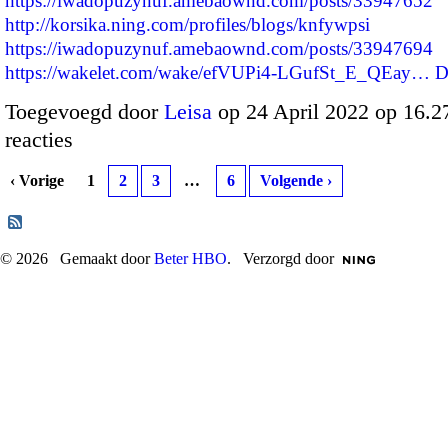
https://iwadopuzynuf.amebaownd.com/posts/33947652
http://korsika.ning.com/profiles/blogs/knfywpsi
https://iwadopuzynuf.amebaownd.com/posts/33947694
https://wakelet.com/wake/efVUPi4-LGufSt_E_QEay…
D
Toegevoegd door
Leisa
op 24 April 2022 op 16.
reacties
‹ Vorige
1
2
3
…
6
Volgende ›
© 2026 Gemaakt door
Beter HBO
. Verzorgd door