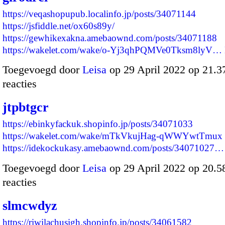
https://veqashopupub.localinfo.jp/posts/34071144
https://jsfiddle.net/ox60s89y/
https://gewhikexakna.amebaownd.com/posts/34071188
https://wakelet.com/wake/o-Yj3qhPQMVe0Tksm8lyV…
Toegevoegd door
Leisa
op 29 April 2022 op 21.
reacties
jtpbtgcr
https://ebinkyfackuk.shopinfo.jp/posts/34071033
https://wakelet.com/wake/mTkVkujHag-qWWYwtTmux
https://idekockukasy.amebaownd.com/posts/34071027…
Toegevoegd door
Leisa
op 29 April 2022 op 20.
reacties
slmcwdyz
https://riwilachusigh.shopinfo.jp/posts/34061582