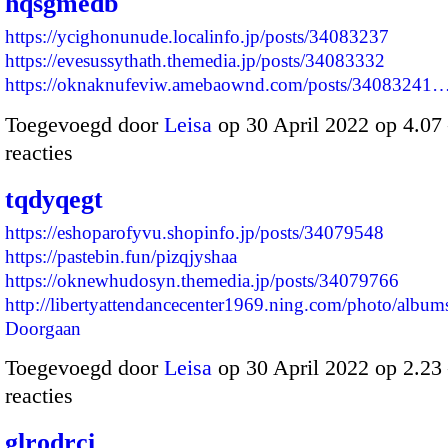
hqsgmedb
https://ycighonunude.localinfo.jp/posts/34083237
https://evesussythath.themedia.jp/posts/34083332
https://oknaknufeviw.amebaownd.com/posts/34083241
Toegevoegd door
Leisa
op 30 April 2022 op 4.0
reacties
tqdyqegt
https://eshoparofyvu.shopinfo.jp/posts/34079548
https://pastebin.fun/pizqjyshaa
https://oknewhudosyn.themedia.jp/posts/34079766
http://libertyattendancecenter1969.ning.com/photo/albu
Doorgaan
Toegevoegd door
Leisa
op 30 April 2022 op 2.2
reacties
glrodrci