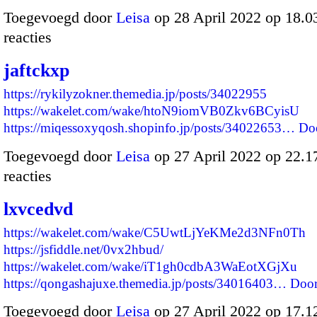
Toegevoegd door
Leisa
op 28 April 2022 op 18.
reacties
jaftckxp
https://rykilyzokner.themedia.jp/posts/34022955
https://wakelet.com/wake/htoN9iomVB0Zkv6BCyisU
https://miqessoxyqosh.shopinfo.jp/posts/34022653…
Do
Toegevoegd door
Leisa
op 27 April 2022 op 22.
reacties
lxvcedvd
https://wakelet.com/wake/C5UwtLjYeKMe2d3NFn0Th
https://jsfiddle.net/0vx2hbud/
https://wakelet.com/wake/iT1gh0cdbA3WaEotXGjXu
https://qongashajuxe.themedia.jp/posts/34016403…
Door
Toegevoegd door
Leisa
op 27 April 2022 op 17.