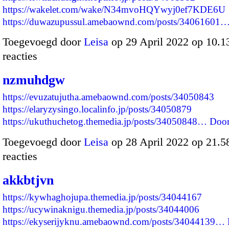
https://wakelet.com/wake/N34mvoHQYwyj0ef7KDE6U
https://duwazupussul.amebaownd.com/posts/34061601
Toegevoegd door
Leisa
op 29 April 2022 op 10.
reacties
nzmuhdgw
https://evuzatujutha.amebaownd.com/posts/34050843
https://elaryzysingo.localinfo.jp/posts/34050879
https://ukuthuchetog.themedia.jp/posts/34050848…
Door
Toegevoegd door
Leisa
op 28 April 2022 op 21.
reacties
akkbtjvn
https://kywhaghojupa.themedia.jp/posts/34044167
https://ucywinaknigu.themedia.jp/posts/34044006
https://ekyserijyknu.amebaownd.com/posts/34044139…