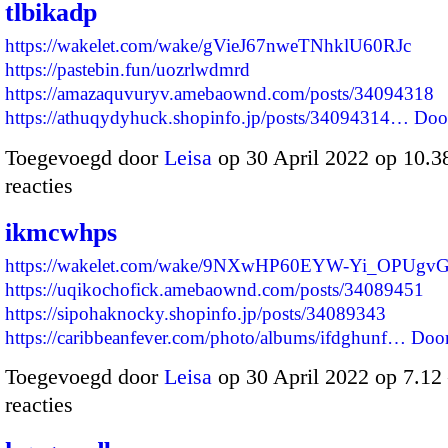
tlbikadp
https://wakelet.com/wake/gVieJ67nweTNhklU60RJc
https://pastebin.fun/uozrlwdmrd
https://amazaquvuryv.amebaownd.com/posts/34094318
https://athuqydyhuck.shopinfo.jp/posts/34094314…
Doo
Toegevoegd door
Leisa
op 30 April 2022 op 10.
reacties
ikmcwhps
https://wakelet.com/wake/9NXwHP60EYW-Yi_OPUgv
https://uqikochofick.amebaownd.com/posts/34089451
https://sipohaknocky.shopinfo.jp/posts/34089343
https://caribbeanfever.com/photo/albums/ifdghunf…
Doo
Toegevoegd door
Leisa
op 30 April 2022 op 7.1
reacties