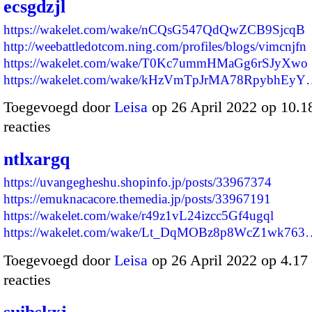
ecsgdzjl
https://wakelet.com/wake/nCQsG547QdQwZCB9SjcqB
http://weebattledotcom.ning.com/profiles/blogs/vimcnjfn
https://wakelet.com/wake/T0Kc7ummHMaGg6rSJyXwo
https://wakelet.com/wake/kHzVmTpJrMA78RpybhEy
Toegevoegd door
Leisa
op 26 April 2022 op 10.
reacties
ntlxargq
https://uvangegheshu.shopinfo.jp/posts/33967374
https://emuknacacore.themedia.jp/posts/33967191
https://wakelet.com/wake/r49z1vL24izcc5Gf4ugql
https://wakelet.com/wake/Lt_DqMOBz8p8WcZ1wk763
Toegevoegd door
Leisa
op 26 April 2022 op 4.1
reacties