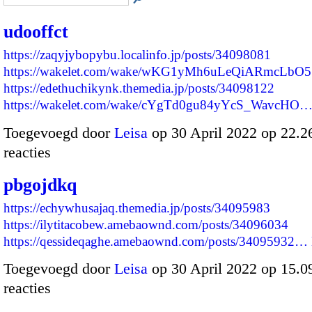
udooffct
https://zaqyjybopybu.localinfo.jp/posts/34098081
https://wakelet.com/wake/wKG1yMh6uLeQiARmcLbO5
https://edethuchikynk.themedia.jp/posts/34098122
https://wakelet.com/wake/cYgTd0gu84yYcS_WavcHO
Toegevoegd door
Leisa
op 30 April 2022 op 22.
reacties
pbgojdkq
https://echywhusajaq.themedia.jp/posts/34095983
https://ilytitacobew.amebaownd.com/posts/34096034
https://qessideqaghe.amebaownd.com/posts/34095932…
Toegevoegd door
Leisa
op 30 April 2022 op 15.
reacties