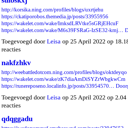
suibskxj
http://korsika.ning.com/profiles/blogs/uxrtjehu
https://ckatiporobos.themedia.jp/posts/33955956
https://wakelet.com/wake/ImksdLRVtke5sGRjEHcuF
https://wakelet.com/wake/M6s39FSRaG-IzSE32-kmj…
D
Toegevoegd door
Leisa
op 25 April 2022 op 18.
reacties
nakfzhkv
http://weebattledotcom.ning.com/profiles/blogs/oktdeyqo
https://wakelet.com/wake/zK7diaAmDiSYZrWbgkwCm
https://runereposeno.localinfo.jp/posts/33954570…
Door
Toegevoegd door
Leisa
op 25 April 2022 op 2.0
reacties
qdqggadu