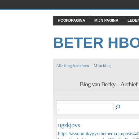
HOOFDPAGINA
MIJN PAGINA
LEDE
BETER HB
Alle blog-berichten
Mijn blog
Blog van Becky – Archie
ugzkjovs
https://assuhunkygyr.themedia.jp/posts/