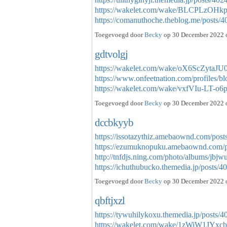
https://wakelet.com/wake/BLCPLzOHk
https://comanuthoche.theblog.me/posts
Toegevoegd door
Becky
op 30 December 2022 o
gdtvolgj
https://wakelet.com/wake/oX6ScZytaJU
https://www.onfeetnation.com/profiles/b
https://wakelet.com/wake/vxfVIu-LT
Toegevoegd door
Becky
op 30 December 2022 o
dccbkyyb
https://issotazythiz.amebaownd.com/pos
https://ezumuknopuku.amebaownd.com/
http://tnfdjs.ning.com/photo/albums/jbjw
https://ichuthubucko.themedia.jp/posts
Toegevoegd door
Becky
op 30 December 2022 o
qbftjxzl
https://tywuhilykoxu.themedia.jp/posts/
https://wakelet.com/wake/1zWiW1JYx