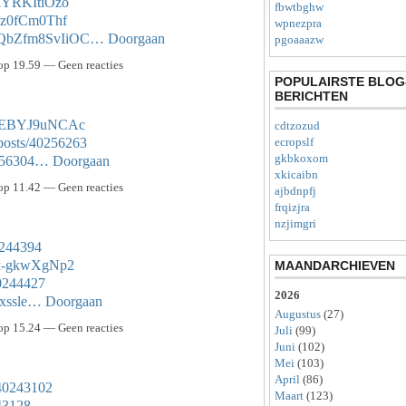
9iYRKItiOzo
fbwtbghw
zEz0fCm0Thf
wpnezpra
pTQbZfm8SvIiOC…
Doorgaan
pgoaaazw
p 19.59 — Geen reacties
POPULAIRSTE BLOG
BERICHTEN
KsIEBYJ9uNCAc
cdtzozud
posts/40256263
ecropslf
gkbkoxom
40256304…
Doorgaan
xkicaibn
p 11.42 — Geen reacties
ajbdnpfj
frqizjra
nzjimgri
40244394
nk-gkwXgNp2
MAANDARCHIEVEN
40244427
2026
thxssle…
Doorgaan
Augustus
(27)
p 15.24 — Geen reacties
Juli
(99)
Juni
(102)
Mei
(103)
April
(86)
/40243102
Maart
(123)
243128