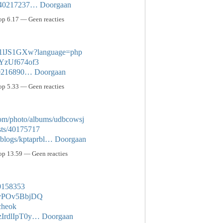
s/40217237…
Doorgaan
p 6.17 — Geen reacties
j3e1lJS1GXw?language=php
hYzUf674of3
/40216890…
Doorgaan
p 5.33 — Geen reacties
.com/photo/albums/udbcowsj
sts/40175717
s/blogs/kptaprbl…
Doorgaan
p 13.59 — Geen reacties
40158353
peyPOv5BbjDQ
qcheok
szIrdlIpT0y…
Doorgaan