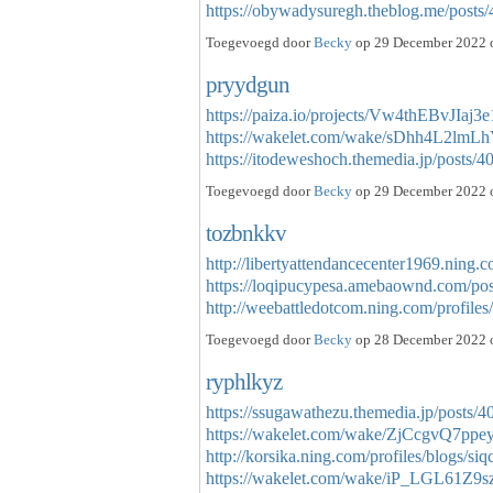
https://obywadysuregh.theblog.me/post
Toegevoegd door
Becky
op 29 December 2022 o
pryydgun
https://paiza.io/projects/Vw4thEBvJIa
https://wakelet.com/wake/sDhh4L2lmL
https://itodeweshoch.themedia.jp/posts
Toegevoegd door
Becky
op 29 December 2022 o
tozbnkkv
http://libertyattendancecenter1969.ning
https://loqipucypesa.amebaownd.com/po
http://weebattledotcom.ning.com/profile
Toegevoegd door
Becky
op 28 December 2022 o
ryphlkyz
https://ssugawathezu.themedia.jp/posts/
https://wakelet.com/wake/ZjCcgvQ7p
http://korsika.ning.com/profiles/blogs/si
https://wakelet.com/wake/iP_LGL61Z9