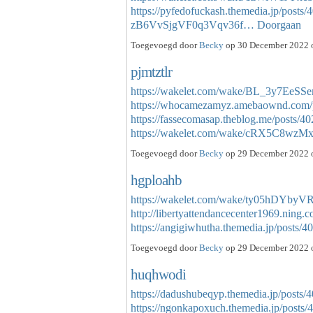
https://pyfedofuckash.themedia.jp/posts
zB6VvSjgVF0q3Vqv36f…
Doorgaan
Toegevoegd door
Becky
op 30 December 2022 o
pjmtztlr
https://wakelet.com/wake/BL_3y7EeS
https://whocamezamyz.amebaownd.com/
https://fassecomasap.theblog.me/posts/4
https://wakelet.com/wake/cRX5C8w
Toegevoegd door
Becky
op 29 December 2022 o
hgploahb
https://wakelet.com/wake/ty05hDYbyV
http://libertyattendancecenter1969.ning
https://angigiwhutha.themedia.jp/posts
Toegevoegd door
Becky
op 29 December 2022 o
huqhwodi
https://dadushubeqyp.themedia.jp/posts
https://ngonkapoxuch.themedia.jp/posts