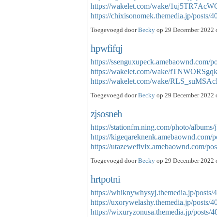
https://wakelet.com/wake/1uj5TR7A
https://chixisonomek.themedia.jp/posts
Toegevoegd door
Becky
op 29 December 2022 o
hpwfifqj
https://ssenguxupeck.amebaownd.com/p
https://wakelet.com/wake/fTNWORS
https://wakelet.com/wake/RLS_suMS
Toegevoegd door
Becky
op 29 December 2022 o
zjsosneh
https://stationfm.ning.com/photo/albums/
https://kigeqareknenk.amebaownd.com/p
https://utazewefivix.amebaownd.com/p
Toegevoegd door
Becky
op 29 December 2022 o
hrtpotni
https://whiknywhysyj.themedia.jp/posts
https://uxorywelashy.themedia.jp/posts/
https://wixuryzonusa.themedia.jp/posts/