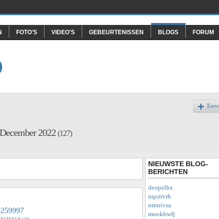
N
FOTO'S
VIDEO'S
GEBEURTENISSEN
BLOGS
FORUM
O
Toev
f December 2022
(127)
NIEUWSTE BLOG-
BERICHTEN
deopzlbx
nqoirvrh
nrnnivsa
40259997
muokhwfj