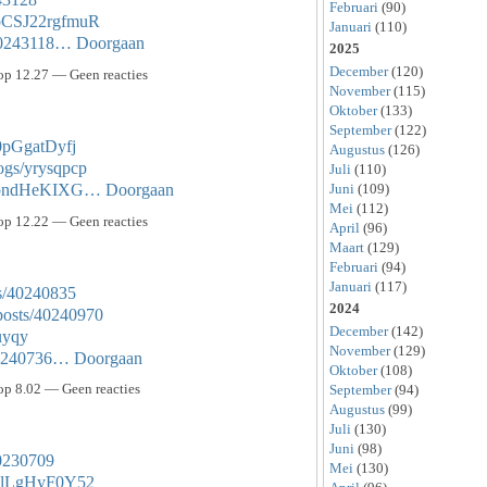
Februari
(90)
pCSJ22rgfmuR
Januari
(110)
/40243118…
Doorgaan
2025
December
(120)
p 12.27 — Geen reacties
November
(115)
Oktober
(133)
September
(122)
0pGgatDyfj
Augustus
(126)
logs/yrysqpcp
Juli
(110)
-o6pndHeKIXG…
Doorgaan
Juni
(109)
Mei
(112)
p 12.22 — Geen reacties
April
(96)
Maart
(129)
Februari
(94)
Januari
(117)
ts/40240835
2024
posts/40240970
December
(142)
uyqy
November
(129)
/40240736…
Doorgaan
Oktober
(108)
p 8.02 — Geen reacties
September
(94)
Augustus
(99)
Juli
(130)
Juni
(98)
40230709
Mei
(130)
cblLgHyF0Y52