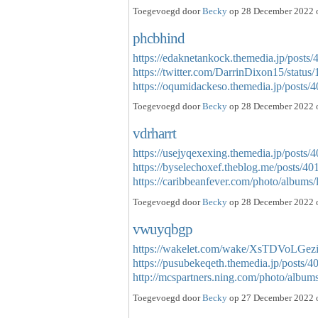
Toegevoegd door
Becky
op 28 December 2022 o
phcbhind
https://edaknetankock.themedia.jp/posts
https://twitter.com/DarrinDixon15/stat
https://oqumidackeso.themedia.jp/post
Toegevoegd door
Becky
op 28 December 2022 o
vdrharrt
https://usejyqexexing.themedia.jp/posts
https://byselechoxef.theblog.me/posts/4
https://caribbeanfever.com/photo/album
Toegevoegd door
Becky
op 28 December 2022 o
vwuyqbgp
https://wakelet.com/wake/XsTDVoLGez
https://pusubekeqeth.themedia.jp/posts/
http://mcspartners.ning.com/photo/albu
Toegevoegd door
Becky
op 27 December 2022 o