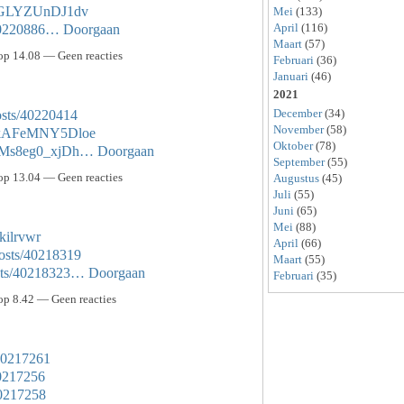
cWGLYZUnDJ1dv
Mei
(133)
April
(116)
/40220886…
Doorgaan
Maart
(57)
p 14.08 — Geen reacties
Februari
(36)
Januari
(46)
2021
December
(34)
osts/40220414
November
(58)
gqkAFeMNY5Dloe
Oktober
(78)
AcMs8eg0_xjDh…
Doorgaan
September
(55)
p 13.04 — Geen reacties
Augustus
(45)
Juli
(55)
Juni
(65)
Mei
(88)
jkilrvwr
April
(66)
osts/40218319
Maart
(55)
osts/40218323…
Doorgaan
Februari
(35)
p 8.42 — Geen reacties
/40217261
40217256
40217258