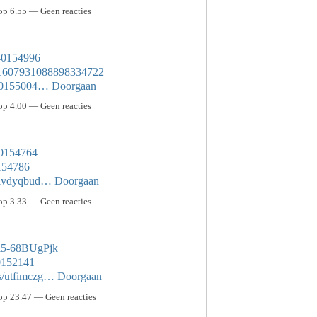
p 6.55 — Geen reacties
/40154996
us/1607931088898334722
s/40155004…
Doorgaan
p 4.00 — Geen reacties
/40154764
0154786
s/lvdyqbud…
Doorgaan
p 3.33 — Geen reacties
i5-68BUgPjk
40152141
ms/utfimczg…
Doorgaan
p 23.47 — Geen reacties