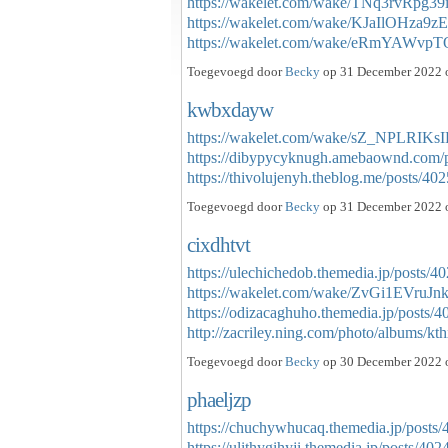
https://wakelet.com/wake/TNq3rvRpg3
https://wakelet.com/wake/KJaIlOHza9
https://wakelet.com/wake/eRmYAWv
Toegevoegd door
Becky
op 31 December 2022 o
kwbxdayw
https://wakelet.com/wake/sZ_NPLRI
https://dibypycyknugh.amebaownd.com/
https://thivolujenyh.theblog.me/posts/
Toegevoegd door
Becky
op 31 December 2022 o
cixdhtvt
https://ulechichedob.themedia.jp/posts/
https://wakelet.com/wake/ZvGi1EVruJ
https://odizacaghuho.themedia.jp/posts/
http://zacriley.ning.com/photo/albums/k
Toegevoegd door
Becky
op 30 December 2022 o
phaeljzp
https://chuchywhucaq.themedia.jp/posts
https://ulithygihyji.themedia.jp/posts/40