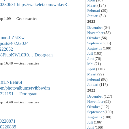
April
(96)
/40230631
https://wakelet.com/wake/R-
Maart
(134)
Februari
(59)
Januari
(54)
p 1.09 — Geen reacties
2023
December
(64)
November
(58)
Semne-LZ5tXw
Oktober
(56)
September
(86)
posts/40222024
Augustus
(100)
0222052
Juli
(103)
zMx8FjuoKW10R0…
Doorgaan
Juni
(76)
p 16.48 — Geen reacties
Mei
(71)
April
(110)
Maart
(99)
Februari
(96)
RffLNEehr6I
Januari
(117)
.com/photo/albums/rvibbwdm
2022
/40221191…
Doorgaan
December
(127)
November
(92)
p 14.48 — Geen reacties
Oktober
(112)
September
(100)
Augustus
(100)
/40220871
Juli
(106)
/40220885
Juni
(106)