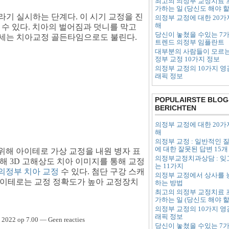
최고의 의정부 교정치료 
가하는 일 (당신도 해야 할
라기 실시하는 단계다. 이 시기 교정을 진
의정부 교정에 대한 20가
해
 수 있다. 치아의 벌어짐과 덧니를 막고
당신이 놓쳤을 수있는 7
0세는 치아교정 골든타임으로도 불린다.
트렌드 의정부 임플란트
대부분의 사람들이 모르는
정부 교정 10가지 정보
의정부 교정의 10가지 영
래픽 정보
POPULAIRSTE BLOG
BERICHTEN
의정부 교정에 대한 20가
해
의정부 교정 : 일반적인 
에 대한 잘못된 답변 15개
위해 아이테로 가상 교정을 내원 병자 표
의정부교정치과상담 : 잊
해 3D 고해상도 치아 이미지를 통해 교정
는 11가지
의정부 치아 교정
수 있다. 첨단 구강 스캐
의정부 교정에서 상사를 
아이테로는 교정 정확도가 높아 교정장치
하는 방법
최고의 의정부 교정치료 
가하는 일 (당신도 해야 할
의정부 교정의 10가지 영
래픽 정보
 2022 op 7.00 — Geen reacties
당신이 놓쳤을 수있는 7