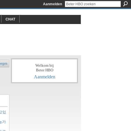
Aanmelden
CHAT
oegen
Welkom bij
Beter HBO
Aanmelden
고있
능가