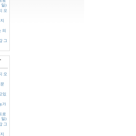
프로
 일)
지 오
가지
 의
감 그
-
지 오
질문
고있
능가
프로
 일)
감 그
가지