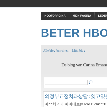
HOOFDPAGINA
MIJN PAGINA
LEDE
BETER HB
Alle blog-berichten
Mijn blog
De blog van Carina Eman
의정부교정치과상담 : 잊고있는
아**치과가 아이테로(iiTero Elem