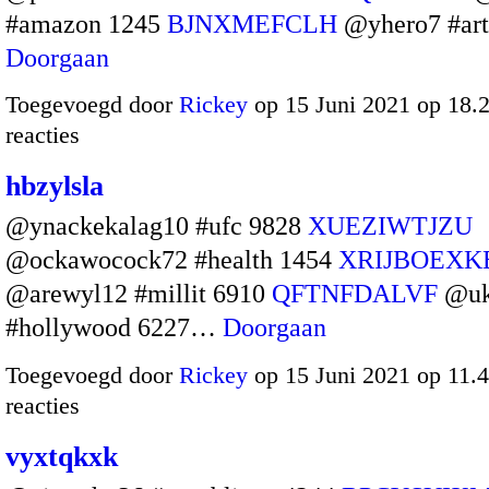
#amazon 1245
BJNXMEFCLH
@yhero7 #art
Doorgaan
Toegevoegd door
Rickey
op 15 Juni 2021 op 18
reacties
hbzylsla
@ynackekalag10 #ufc 9828
XUEZIWTJZU
@ockawocock72 #health 1454
XRIJBOEXK
@arewyl12 #millit 6910
QFTNFDALVF
@uk
#hollywood 6227…
Doorgaan
Toegevoegd door
Rickey
op 15 Juni 2021 op 11
reacties
vyxtqkxk