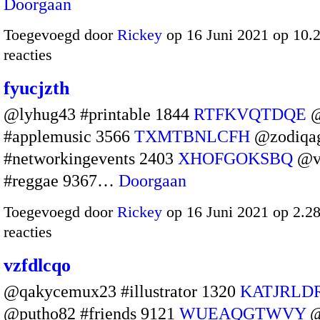
Doorgaan
Toegevoegd door
Rickey
op 16 Juni 2021 op 10
reacties
fyucjzth
@lyhug43 #printable 1844
RTFKVQTDQE
@
#applemusic 3566
TXMTBNLCFH
@zodiqag
#networkingevents 2403
XHOFGOKSBQ
@v
#reggae 9367…
Doorgaan
Toegevoegd door
Rickey
op 16 Juni 2021 op 2.
reacties
vzfdlcqo
@qakycemux23 #illustrator 1320
KATJRLD
@putho82 #friends 9121
WUEAQGTWVY
@