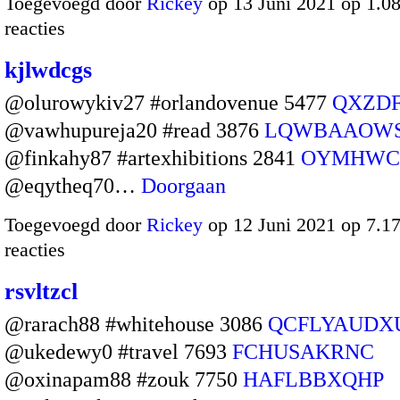
Toegevoegd door
Rickey
op 13 Juni 2021 op 1.
reacties
kjlwdcgs
@olurowykiv27 #orlandovenue 5477
QXZD
@vawhupureja20 #read 3876
LQWBAAOW
@finkahy87 #artexhibitions 2841
OYMHWC
@eqytheq70…
Doorgaan
Toegevoegd door
Rickey
op 12 Juni 2021 op 7.
reacties
rsvltzcl
@rarach88 #whitehouse 3086
QCFLYAUDX
@ukedewy0 #travel 7693
FCHUSAKRNC
@oxinapam88 #zouk 7750
HAFLBBXQHP