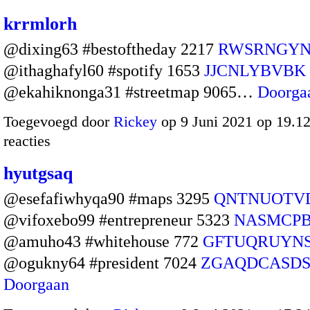
krrmlorh
@dixing63 #bestoftheday 2217
RWSRNGY
@ithaghafyl60 #spotify 1653
JJCNLYBVBK
@ekahiknonga31 #streetmap 9065…
Doorga
Toegevoegd door
Rickey
op 9 Juni 2021 op 19.
reacties
hyutgsaq
@esefafiwhyqa90 #maps 3295
QNTNUOTV
@vifoxebo99 #entrepreneur 5323
NASMCP
@amuho43 #whitehouse 772
GFTUQRUYN
@ogukny64 #president 7024
ZGAQDCASD
Doorgaan