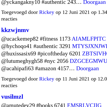
@yckangakny10 #authentic 243…
Doorgaan
Toegevoegd door
Rickey
op 12 Juni 2021 op 1.
reacties
kkzwjnmv
@ucackemep82 #fitness 1173
AIAMLFPITC
@hychoqo41 #authentic 3291
MTYSJXNJW
@huxissasix69 #picoftheday 6201
ZBTSIV
@lutumeghygh58 #nyc 2056
DZGCEGMWU
@acahipafi63 #amazon 4157…
Doorgaan
Toegevoegd door
Rickey
op 11 Juni 2021 op 12
reacties
vusilmzl
@amutedev29 #books 6741
EMSRLVCIIG