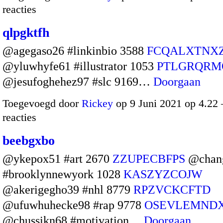
reacties
qlpgktfh
@agegaso26 #linkinbio 3588
FCQALXTNX
@yluwhyfe61 #illustrator 1053
PTLGRQRM
@jesufoghehez97 #slc 9169…
Doorgaan
Toegevoegd door
Rickey
op 9 Juni 2021 op 4.2
reacties
beebgxbo
@ykepox51 #art 2670
ZZUPECBFPS
@chan
#brooklynnewyork 1028
KASZYZCOJW
@akerigegho39 #nhl 8779
RPZVCKCFTD
@ufuwhuhecke98 #rap 9778
OSEVLEMND
@chussikn68 #motivation…
Doorgaan