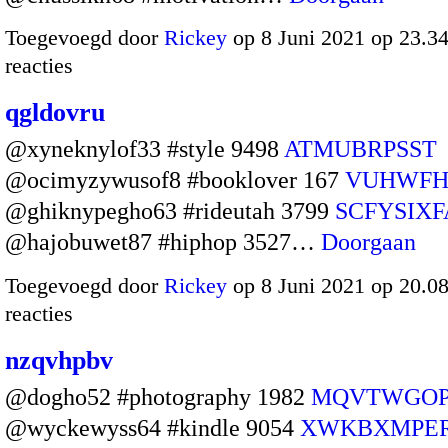
Toegevoegd door
Rickey
op 8 Juni 2021 op 23.
reacties
qgldovru
@xyneknylof33 #style 9498
ATMUBRPSST
@ocimyzywusof8 #booklover 167
VUHWF
@ghiknypegho63 #rideutah 3799
SCFYSIX
@hajobuwet87 #hiphop 3527…
Doorgaan
Toegevoegd door
Rickey
op 8 Juni 2021 op 20.
reacties
nzqvhpbv
@dogho52 #photography 1982
MQVTWGO
@wyckewyss64 #kindle 9054
XWKBXMPE