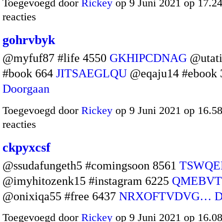
Toegevoegd door
Rickey
op 9 Juni 2021 op 17.
reacties
gohrvbyk
@myfuf87 #life 4550
GKHIPCDNAG
@utat
#book 664
JITSAEGLQU
@eqaju14 #ebook
Doorgaan
Toegevoegd door
Rickey
op 9 Juni 2021 op 16.
reacties
ckpyxcsf
@ssudafungeth5 #comingsoon 8561
TSWQE
@imyhitozenk15 #instagram 6225
QMEBVT
@onixiqa55 #free 6437
NRXOFTVDVG…
D
Toegevoegd door
Rickey
op 9 Juni 2021 op 16.