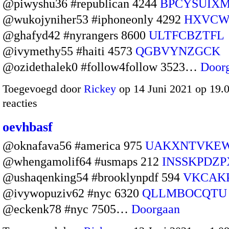
@piwyshu36 #republican 4244
BPCYSUIX
@wukojyniher53 #iphoneonly 4292
HXVCW
@ghafyd42 #nyrangers 8600
ULTFCBZTFL
@ivymethy55 #haiti 4573
QGBVYNZGCK
@ozidethalek0 #follow4follow 3523…
Door
Toegevoegd door
Rickey
op 14 Juni 2021 op 19
reacties
oevhbasf
@oknafava56 #america 975
UAKXNTVKE
@whengamolif64 #usmaps 212
INSSKPDZP
@ushaqenking54 #brooklynpdf 594
VKCAK
@ivywopuziv62 #nyc 6320
QLLMBOCQTU
@eckenk78 #nyc 7505…
Doorgaan