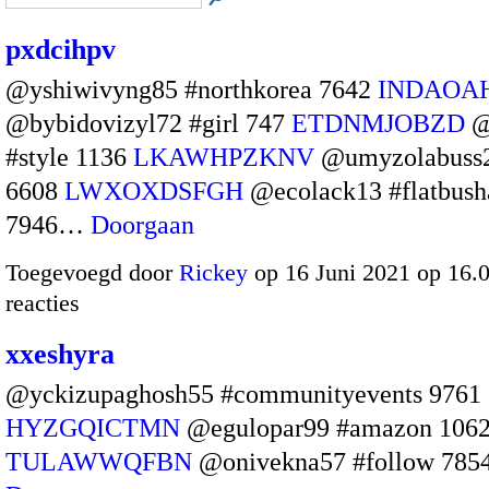
pxdcihpv
@yshiwivyng85 #northkorea 7642
INDAOA
@bybidovizyl72 #girl 747
ETDNMJOBZD
@
#style 1136
LKAWHPZKNV
@umyzolabuss2
6608
LWXOXDSFGH
@ecolack13 #flatbush
7946…
Doorgaan
Toegevoegd door
Rickey
op 16 Juni 2021 op 16
reacties
xxeshyra
@yckizupaghosh55 #communityevents 9761
HYZGQICTMN
@egulopar99 #amazon 106
TULAWWQFBN
@onivekna57 #follow 78