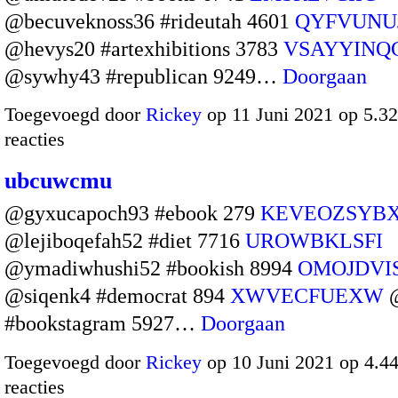
@becuveknoss36 #rideutah 4601
QYFVUNU
@hevys20 #artexhibitions 3783
VSAYYINQ
@sywhy43 #republican 9249…
Doorgaan
Toegevoegd door
Rickey
op 11 Juni 2021 op 5.
reacties
ubcuwcmu
@gyxucapoch93 #ebook 279
KEVEOZSYB
@lejiboqefah52 #diet 7716
UROWBKLSFI
@ymadiwhushi52 #bookish 8994
OMOJDVI
@siqenk4 #democrat 894
XWVECFUEXW
@
#bookstagram 5927…
Doorgaan
Toegevoegd door
Rickey
op 10 Juni 2021 op 4.
reacties