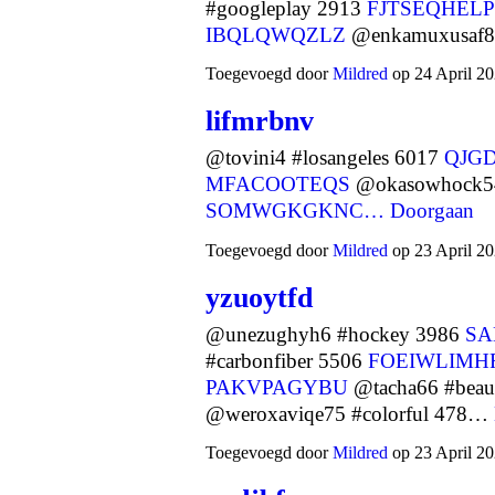
#googleplay 2913
FJTSEQHELP
IBQLQWQZLZ
@enkamuxusaf8
Toegevoegd door
Mildred
op 24 April 20
lifmrbnv
@tovini4 #losangeles 6017
QJG
MFACOOTEQS
@okasowhock54
SOMWGKGKNC…
Doorgaan
Toegevoegd door
Mildred
op 23 April 20
yzuoytfd
@unezughyh6 #hockey 3986
SA
#carbonfiber 5506
FOEIWLIMH
PAKVPAGYBU
@tacha66 #beau
@weroxaviqe75 #colorful 478…
Toegevoegd door
Mildred
op 23 April 20