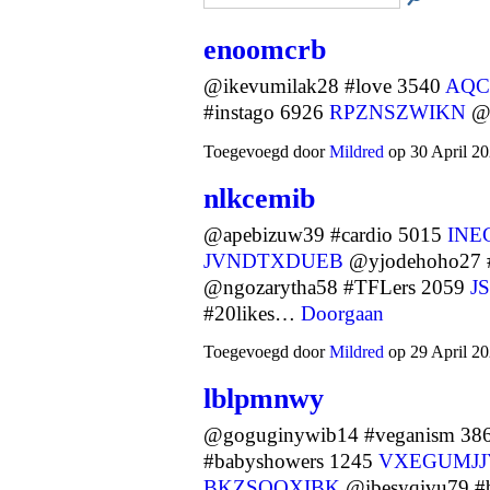
enoomcrb
@ikevumilak28 #love 3540
AQC
#instago 6926
RPZNSZWIKN
@o
Toegevoegd door
Mildred
op 30 April 20
nlkcemib
@apebizuw39 #cardio 5015
INE
JVNDTXDUEB
@yjodehoho27 #
@ngozarytha58 #TFLers 2059
J
#20likes…
Doorgaan
Toegevoegd door
Mildred
op 29 April 20
lblpmnwy
@goguginywib14 #veganism 38
#babyshowers 1245
VXEGUMJJ
BKZSQOXIBK
@ibesyqivu79 #