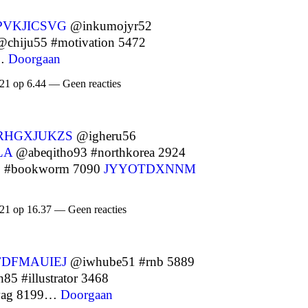
PVKJICSVG
@inkumojyr52
chiju55 #motivation 5472
0…
Doorgaan
21 op 6.44 — Geen reacties
RHGXJUKZS
@igheru56
LA
@abeqitho93 #northkorea 2924
5 #bookworm 7090
JYYOTDXNNM
21 op 16.37 — Geen reacties
FDFMAUIEJ
@iwhube51 #rnb 5889
 #illustrator 3468
wag 8199…
Doorgaan