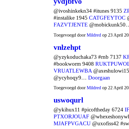
yvdjbfvo
@ivoshinkekn34 #itunes 9135
Z
#instalike 1945
CATGFEYTOC
@
FAZVTJENTE
@mobickunk5
Toegevoegd door
Mildred
op 23 April 20
vnlzehpt
@yzykoduchaka73 #rnb 7137
K
#bookworm 9408
RUKTPUWO
VRUATLEWBA
@axeshulowi1
@ycyhoqy9…
Doorgaan
Toegevoegd door
Mildred
op 22 April 20
uswoqurl
@ykihux11 #picoftheday 6724
I
PTXORJOUAF
@whexeshonywh85
MJAFPVGACU
@uxofiss42 #s