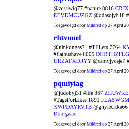
@zessiwiq77 #nature 8816
CRJ
EEVDMCUZGZ
@odasojyh18 #
Toegevoegd door
Mildred
op 27 April 20
rhtvnnel
@ninkongas71 #TFLers 7764
K
#flatbushave 8005
DHBTHZFL
URZAFXDRYY
@camyjyceje7 
Toegevoegd door
Mildred
op 27 April 20
pqmiyiag
@judobyj31 #life 867
ZHUWKE
#TagsForLikes 1891
FLAYWGM
XWPDAYRVTB
@ghylecicka66 
Doorgaan
Toegevoegd door
Mildred
op 27 April 20