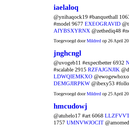
iaelaloq
@ynihaqock19 #banquethall 10
#model 9677
EXEOGRAVID
@te
AIYBSXYRNX
@zethediq48 #
Toegevoegd door
Mildred
op 26 April 20
jnghcngl
@uvogeb11 #expectbetter 6932
#scalable 2915
RZFAJGNJIK
@dy
LDWQIEMKXO
@ewogewhoxom9
DEMGJIRPKW
@ibexy53 #fol
Toegevoegd door
Mildred
op 25 April 20
hmcudowj
@atuhelo17 #art 6068
LLZFVV
1757
UMNVWJOCIT
@amomedy