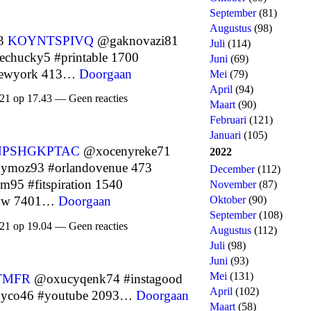
September
(81)
Augustus
(98)
63
KOYNTSPIVQ
@gaknovazi81
Juli
(114)
chucky5 #printable 1700
Juni
(69)
newyork 413…
Doorgaan
Mei
(79)
April
(94)
21 op 17.43 — Geen reacties
Maart
(90)
Februari
(121)
Januari
(105)
NPSHGKPTAC
@xocenyreke71
2022
moz93 #orlandovenue 473
December
(112)
5 #fitspiration 1540
November
(87)
Oktober
(90)
low 7401…
Doorgaan
September
(108)
21 op 19.04 — Geen reacties
Augustus
(112)
Juli
(98)
Juni
(93)
Mei
(131)
TMFR
@oxucyqenk74 #instagood
April
(102)
co46 #youtube 2093…
Doorgaan
Maart
(58)