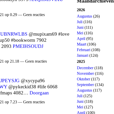
Maandarchieven
2026
21 op 0.29 — Geen reacties
Augustus
(26)
Juli
(116)
Juni
(111)
Mei
(116)
KUBNRWLBS
@mupixam69 #love
April
(95)
up50 #bookworm 7902
Maart
(106)
e 2093
PMEIHSOUDJ
Februari
(108)
Januari
(124)
21 op 21.18 — Geen reacties
2025
December
(118)
November
(116)
Oktober
(117)
JPEYSJG
@xycypa96
September
(134)
IWY
@pykeckid38 #life 6068
Augustus
(117)
dfmaps 4082…
Doorgaan
Juli
(125)
Juni
(118)
21 op 7.23 — Geen reacties
Mei
(127)
April
(100)