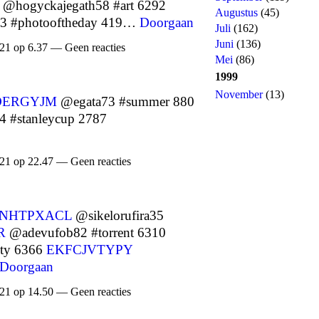
@hogyckajegath58 #art 6292
Augustus
(45)
3 #photooftheday 419…
Doorgaan
Juli
(162)
Juni
(136)
21 op 6.37 — Geen reacties
Mei
(86)
1999
November
(13)
DERGYJM
@egata73 #summer 880
 #stanleycup 2787
21 op 22.47 — Geen reacties
NHTPXACL
@sikelorufira35
R
@adevufob82 #torrent 6310
ty 6366
EKFCJVTYPY
Doorgaan
21 op 14.50 — Geen reacties