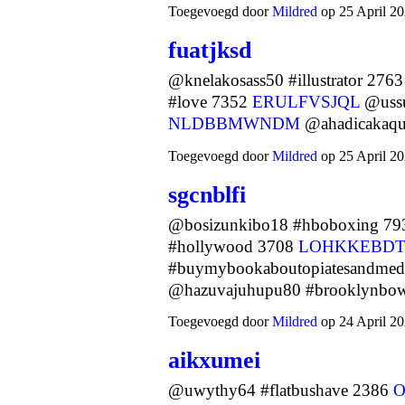
Toegevoegd door
Mildred
op 25 April 20
fuatjksd
@knelakosass50 #illustrator 276
#love 7352
ERULFVSJQL
@ussu
NLDBBMWNDM
@ahadicakaq
Toegevoegd door
Mildred
op 25 April 20
sgcnblfi
@bosizunkibo18 #hboboxing 7
#hollywood 3708
LOHKKEBDT
#buymybookaboutopiatesandmedi
@hazuvajuhupu80 #brooklynb
Toegevoegd door
Mildred
op 24 April 20
aikxumei
@uwythy64 #flatbushave 2386