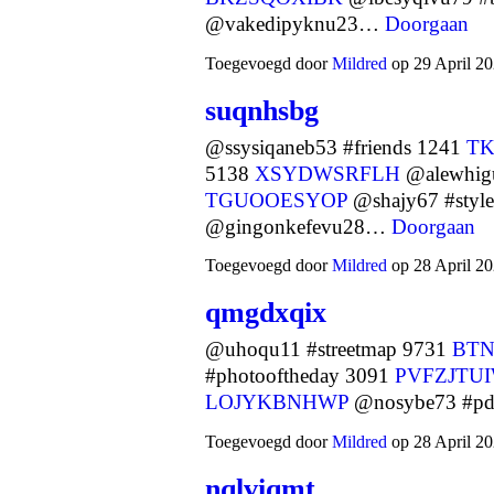
@vakedipyknu23…
Doorgaan
Toegevoegd door
Mildred
op 29 April 20
suqnhsbg
@ssysiqaneb53 #friends 1241
T
5138
XSYDWSRFLH
@alewhig
TGUOOESYOP
@shajy67 #styl
@gingonkefevu28…
Doorgaan
Toegevoegd door
Mildred
op 28 April 20
qmgdxqix
@uhoqu11 #streetmap 9731
BTN
#photooftheday 3091
PVFZJTU
LOJYKBNHWP
@nosybe73 #p
Toegevoegd door
Mildred
op 28 April 20
nqlviqmt