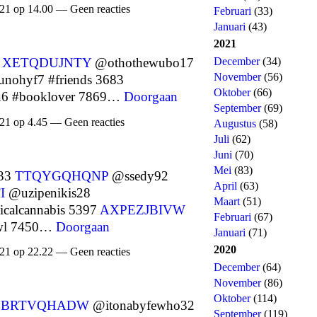
21 op 14.00 — Geen reacties
Februari
(33)
Januari
(43)
2021
December
(34)
3
XETQDUJNTY
@othothewubo17
November
(56)
nohyf7 #friends 3683
Oktober
(66)
u6 #booklover 7869…
Doorgaan
September
(69)
21 op 4.45 — Geen reacties
Augustus
(58)
Juli
(62)
Juni
(70)
Mei
(83)
933
TTQYGQHQNP
@ssedy92
April
(63)
I
@uzipenikis28
Maart
(51)
calcannabis 5397
AXPEZJBIVW
Februari
(67)
owl 7450…
Doorgaan
Januari
(71)
2020
21 op 22.22 — Geen reacties
December
(64)
November
(86)
Oktober
(114)
OBRTVQHADW
@itonabyfewho32
September
(119)