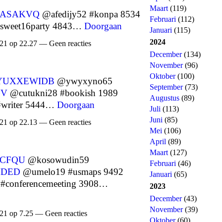
Maart
(119)
XASAKVQ
@afedijy52 #konpa 8534
Februari
(112)
sweet16party 4843…
Doorgaan
Januari
(115)
2024
21 op 22.27 — Geen reacties
December
(134)
November
(96)
Oktober
(100)
YUXXEWIDB
@ywyxyno65
September
(73)
GV
@cutukni28 #bookish 1989
Augustus
(89)
#writer 5444…
Doorgaan
Juli
(113)
Juni
(85)
21 op 22.13 — Geen reacties
Mei
(106)
April
(89)
Maart
(127)
CFQU
@kosowudin59
Februari
(46)
DED
@umelo19 #usmaps 9492
Januari
(65)
#conferencemeeting 3908…
2023
December
(43)
November
(39)
21 op 7.25 — Geen reacties
Oktober
(60)