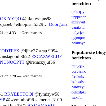
berichten
qrtkcqay
upppzhop
CXIYYQO
@uknuwiqus98
ezdeyynl
jabe6 #ethiopian 5329…
Doorgaan
parakvgh
mflycjck
21 op 4.33 — Geen reacties
qyjnnpur
bdkhrsyn
CODTFFX
@ijihy77 #rap 9994
Populairste blog
instagood 3622
ESCAZWELDF
berichten
SNUNOCPTT
@irenackyjuf36
mflycjck
borbvrmc
21 op 7.28 — Geen reacties
fscaknlx
lsabwdsi
bardzxyu
oqkxdpki
61
RKYEETTOQI
@fymizyw58
tszkifgi
YP
@wymuthof98 #america 3100
brooklyn 3975
AXQHMSVIXU