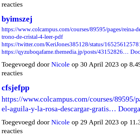
reacties
byimszej
https://www.colcampus.com/courses/89595/pages/reina-d
trono-de-cristal-4-leer-pdf
https://twitter.com/KeriJones385128/status/165256125
https://qyzuboqafame.themedia.jp/posts/43152826…
Doo
Toegevoegd door
Nicole
op 30 April 2023 op 8.
reacties
cfsjefpp
https://www.colcampus.com/courses/89595/p
el-aguila-y-la-rosa-descargar-gratis…
Doorg
Toegevoegd door
Nicole
op 29 April 2023 op 11
reacties