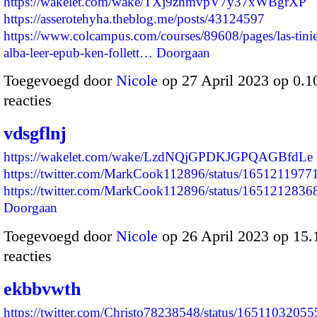
https://wakelet.com/wake/TXj9zhmvpV7y37xWBgrXP
https://asserotehyha.theblog.me/posts/43124597
https://www.colcampus.com/courses/89608/pages/las-tinie
alba-leer-epub-ken-follett…
Doorgaan
Toegevoegd door
Nicole
op 27 April 2023 op 0.
reacties
vdsgflnj
https://wakelet.com/wake/LzdNQjGPDKJGPQAGBfdLe
https://twitter.com/MarkCook112896/status/165121197
https://twitter.com/MarkCook112896/status/16512128
Doorgaan
Toegevoegd door
Nicole
op 26 April 2023 op 15
reacties
ekbbvwth
https://twitter.com/Christo78238548/status/165110320