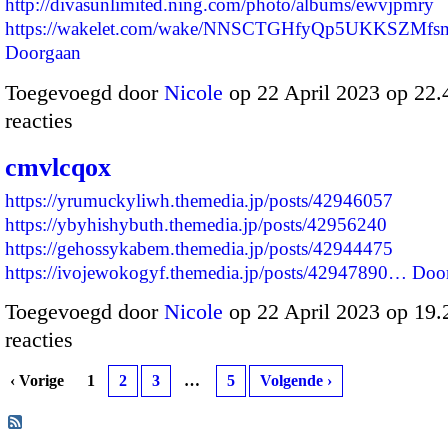
http://divasunlimited.ning.com/photo/albums/ewvjpmry
https://wakelet.com/wake/NNSCTGHfyQp5UKKSZMf
Doorgaan
Toegevoegd door
Nicole
op 22 April 2023 op 22
reacties
cmvlcqox
https://yrumuckyliwh.themedia.jp/posts/42946057
https://ybyhishybuth.themedia.jp/posts/42956240
https://gehossykabem.themedia.jp/posts/42944475
https://ivojewokogyf.themedia.jp/posts/42947890…
Doo
Toegevoegd door
Nicole
op 22 April 2023 op 19
reacties
‹ Vorige
1
2
3
…
5
Volgende ›