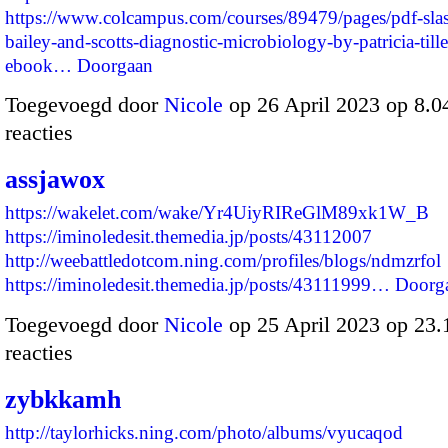
https://www.colcampus.com/courses/89479/pages/pdf-sla
bailey-and-scotts-diagnostic-microbiology-by-patricia-til
ebook…
Doorgaan
Toegevoegd door
Nicole
op 26 April 2023 op 8.
reacties
assjawox
https://wakelet.com/wake/Yr4UiyRIReGlM89xk1W_B
https://iminoledesit.themedia.jp/posts/43112007
http://weebattledotcom.ning.com/profiles/blogs/ndmzrfol
https://iminoledesit.themedia.jp/posts/43111999…
Doorg
Toegevoegd door
Nicole
op 25 April 2023 op 23
reacties
zybkkamh
http://taylorhicks.ning.com/photo/albums/vyucaqod