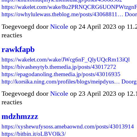
https://wakelet.com/wake/8u2PRNQCRG6UONPWtzgn
https://owhylulewass.theblog.me/posts/43068811…
Door
Toegevoegd door
Nicole
op 24 April 2023 op 11
reacties
rawkfapb
https://wakelet.com/wake/JWcg6nF_QlyUQcRm13iQl
https://bivashesytyb.themedia.jp/posts/43017272
https://epagodanoling.themedia.jp/posts/43016935
http://korsika.ning.com/profiles/blogs/meipdyus…
Doorg
Toegevoegd door
Nicole
op 23 April 2023 op 12
reacties
mdzhmzzz
https://xyshewufysoss.amebaownd.com/posts/43013914
https://bitbin.it/oLBVOlk3/