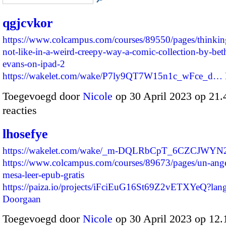
qgjcvkor
https://www.colcampus.com/courses/89550/pages/thinkin
not-like-in-a-weird-creepy-way-a-comic-collection-by-bet
evans-on-ipad-2
https://wakelet.com/wake/P7ly9QT7W15n1c_wFce_d…
Toegevoegd door
Nicole
op 30 April 2023 op 21
reacties
lhosefye
https://wakelet.com/wake/_m-DQLRbCpT_6CZCJWYN
https://www.colcampus.com/courses/89673/pages/un-ange
mesa-leer-epub-gratis
https://paiza.io/projects/iFciEuG16St69Z2vETXYeQ?l
Doorgaan
Toegevoegd door
Nicole
op 30 April 2023 op 12