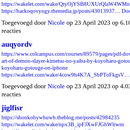
https://wakelet.com/wake/QtyOjYSB8UXUrQlaW4WMn
https://hackoqovyngy.themedia.jp/posts/43013937…
Doo
Toegevoegd door
Nicole
op 23 April 2023 op 6.
reacties
auqyordv
https://www.colcampus.com/courses/89579/pages/pdf-do
art-of-demon-slayer-kimetsu-no-yaiba-by-koyoharu-goto
koyoharu-gotouge-on-iphone
https://wakelet.com/wake/4cow9h4K7A_SbPToFkgsV…
Toegevoegd door
Nicole
op 23 April 2023 op 4.
reacties
jiglfisr
https://shonkohywhuwh.theblog.me/posts/42984235
https://wakelet.com/wake/npx3B_ipFJXwFJGhWlrwm