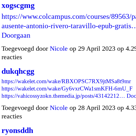
xogscgmg
https://www.colcampus.com/courses/89563/pa
ausente-antonio-rivero-taravillo-epub-gratis
Doorgaan
Toegevoegd door
Nicole
op 29 April 2023 op 4.
reacties
dukqhcgg
https://wakelet.com/wake/RBXOPSC7RX9jtMSa8t9mr
https://wakelet.com/wake/Gy6vxrCWa1smKFH-6mU_F
https://vahicossyzokn.themedia.jp/posts/43142212…
Doo
Toegevoegd door
Nicole
op 28 April 2023 op 4.
reacties
ryonsddh