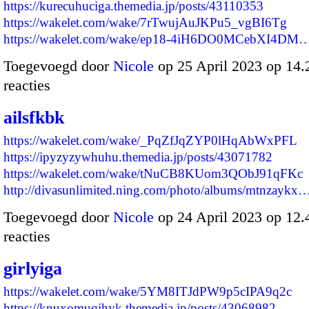
https://kurecuhuciga.themedia.jp/posts/43110353
https://wakelet.com/wake/7rTwujAuJKPu5_vgBI6Tg
https://wakelet.com/wake/ep18-4iH6DO0MCebXI4DM
Toegevoegd door
Nicole
op 25 April 2023 op 14
reacties
ailsfkbk
https://wakelet.com/wake/_PqZfJqZYP0lHqAbWxPFL
https://ipyzyzywhuhu.themedia.jp/posts/43071782
https://wakelet.com/wake/tNuCB8KUom3QObJ91qFKc
http://divasunlimited.ning.com/photo/albums/mtnzaykx
Toegevoegd door
Nicole
op 24 April 2023 op 12
reacties
girlyiga
https://wakelet.com/wake/5YM8ITJdPW9p5cIPA9q2c
https://knuxomuqihyk.themedia.jp/posts/43068982