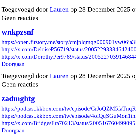
Toegevoegd door
Lauren
op 28 December 2025 o
Geen reacties
wnkpzsnf
https://open.firstory.me/story/cmjplqmqg000901vw06ja3
https://x.com/DeloiseP56719/status/2005229338464240
https://x.com/DorothyPer9789/status/20052270391468
Doorgaan
Toegevoegd door
Lauren
op 28 December 2025 o
Geen reacties
zadmghtg
https://podcast.kkbox.com/tw/episode/CrJoQZM5faTn
https://podcast.kkbox.com/tw/episode/4olQqSGuMon1
https://x.com/BridgesFra70213/status/2005167604990
Doorgaan