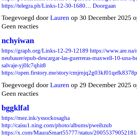
https://telegra.ph/Links-12-30-1680…
Doorgaan
Toegevoegd door
Lauren
op 30 December 2025 o
Geen reacties
nchyiwan
https://graph.org/Links-12-29-12189
https://www.are.na/
neubauer/epub-descargar-las-guerreras-maxwell-10-una-he
salvaje-yj0lc7qhit8
https://open.firstory.me/story/cmjrnjq2g03kf01qefk837
Toegevoegd door
Lauren
op 29 December 2025 o
Geen reacties
bggklfal
https://mez.ink/yssockosagha
http://caisu1.ning.com/photo/albums/pweihzub
https://x.com/MauraSmart55777/status/2005537905218