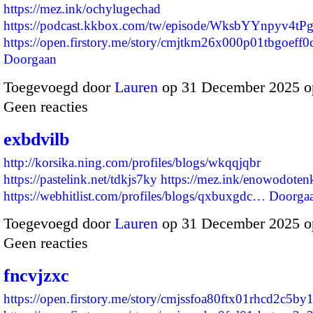
https://mez.ink/ochylugechad
https://podcast.kkbox.com/tw/episode/WksbYYnpyv4tP
https://open.firstory.me/story/cmjtkm26x000p01tbgoeff
Doorgaan
Toegevoegd door
Lauren
op 31 December 2025 o
Geen reacties
exbdvilb
http://korsika.ning.com/profiles/blogs/wkqqjqbr
https://pastelink.net/tdkjs7ky
https://mez.ink/enowodoten
https://webhitlist.com/profiles/blogs/qxbuxgdc…
Doorga
Toegevoegd door
Lauren
op 31 December 2025 o
Geen reacties
fncvjzxc
https://open.firstory.me/story/cmjssfoa80ftx01rhcd2c5by