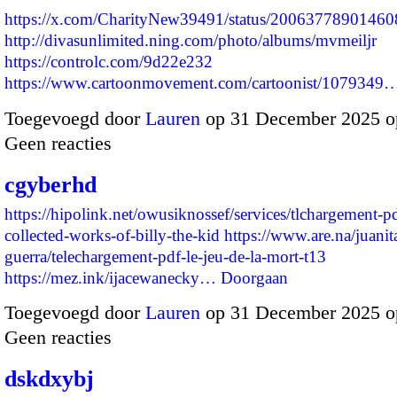
https://x.com/CharityNew39491/status/2006377890146
http://divasunlimited.ning.com/photo/albums/mvmeiljr
https://controlc.com/9d22e232
https://www.cartoonmovement.com/cartoonist/1079349
Toegevoegd door
Lauren
op 31 December 2025 o
Geen reacties
cgyberhd
https://hipolink.net/owusiknossef/services/tlchargement-pd
collected-works-of-billy-the-kid
https://www.are.na/juanit
guerra/telechargement-pdf-le-jeu-de-la-mort-t13
https://mez.ink/ijacewanecky…
Doorgaan
Toegevoegd door
Lauren
op 31 December 2025 o
Geen reacties
dskdxybj