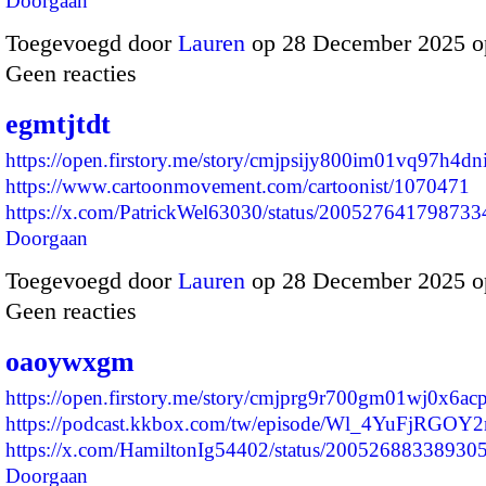
Doorgaan
Toegevoegd door
Lauren
op 28 December 2025 o
Geen reacties
egmtjtdt
https://open.firstory.me/story/cmjpsijy800im01vq97h4dn
https://www.cartoonmovement.com/cartoonist/1070471
https://x.com/PatrickWel63030/status/2005276417987
Doorgaan
Toegevoegd door
Lauren
op 28 December 2025 o
Geen reacties
oaoywxgm
https://open.firstory.me/story/cmjprg9r700gm01wj0x6a
https://podcast.kkbox.com/tw/episode/Wl_4YuFjRGOY
https://x.com/HamiltonIg54402/status/2005268833893
Doorgaan