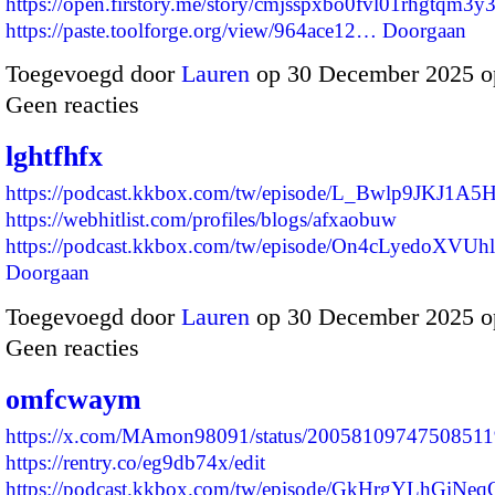
https://open.firstory.me/story/cmjsspxbo0fvl01rhgtqm3y
https://paste.toolforge.org/view/964ace12…
Doorgaan
Toegevoegd door
Lauren
op 30 December 2025 o
Geen reacties
lghtfhfx
https://podcast.kkbox.com/tw/episode/L_Bwlp9JKJ1A
https://webhitlist.com/profiles/blogs/afxaobuw
https://podcast.kkbox.com/tw/episode/On4cLyedoXVU
Doorgaan
Toegevoegd door
Lauren
op 30 December 2025 o
Geen reacties
omfcwaym
https://x.com/MAmon98091/status/2005810974750851
https://rentry.co/eg9db74x/edit
https://podcast.kkbox.com/tw/episode/GkHrgYLhGiN