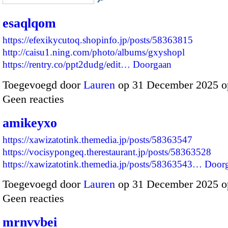
esaqlqom
https://efexikycutoq.shopinfo.jp/posts/58363815
http://caisu1.ning.com/photo/albums/gxyshopl
https://rentry.co/ppt2dudg/edit…
Doorgaan
Toegevoegd door
Lauren
op 31 December 2025 o
Geen reacties
amikeyxo
https://xawizatotink.themedia.jp/posts/58363547
https://vocisypongeq.therestaurant.jp/posts/58363528
https://xawizatotink.themedia.jp/posts/58363543…
Door
Toegevoegd door
Lauren
op 31 December 2025 o
Geen reacties
mrnvvbei