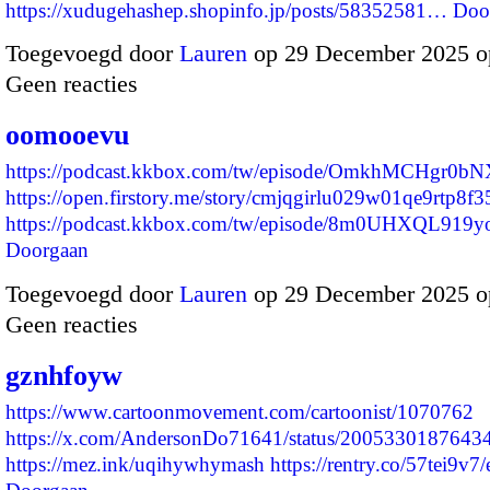
https://xudugehashep.shopinfo.jp/posts/58352581…
Doo
Toegevoegd door
Lauren
op 29 December 2025 o
Geen reacties
oomooevu
https://podcast.kkbox.com/tw/episode/OmkhMCHgr0
https://open.firstory.me/story/cmjqgirlu029w01qe9rtp8f3
https://podcast.kkbox.com/tw/episode/8m0UHXQL91
Doorgaan
Toegevoegd door
Lauren
op 29 December 2025 o
Geen reacties
gznhfoyw
https://www.cartoonmovement.com/cartoonist/1070762
https://x.com/AndersonDo71641/status/2005330187643
https://mez.ink/uqihywhymash
https://rentry.co/57tei9v7