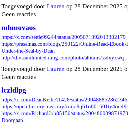
Toegevoegd door
Lauren
op 28 December 2025 o
Geen reacties
mhmovaos
https://x.com/settle99244/status/2005071092013302179
https://prasatnas.com/blogs/250122/Online-Read-Ebook-
Under-the-Seal-by-Dean
http://divasunlimited.ning.com/photo/albums/ssdxyxwq
Toegevoegd door
Lauren
op 28 December 2025 o
Geen reacties
lczldlpg
https://x.com/DeanKellie11428/status/20048885286234
https://open.firstory.me/story/cmjo9q61o001601ty4ou49
https://x.com/RichardJoh85150/status/2004800098719
Doorgaan