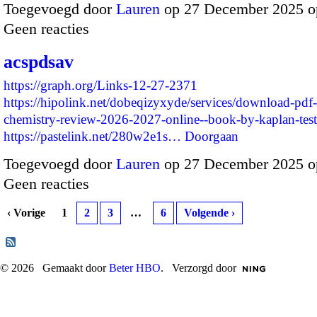
Toegevoegd door
Lauren
op 27 December 2025 o
Geen reacties
acspdsav
https://graph.org/Links-12-27-2371
https://hipolink.net/dobeqizyxyde/services/download-pdf
chemistry-review-2026-2027-online--book-by-kaplan-test
https://pastelink.net/280w2e1s…
Doorgaan
Toegevoegd door
Lauren
op 27 December 2025 o
Geen reacties
‹ Vorige
1
2
3
…
6
Volgende ›
© 2026 Gemaakt door
Beter HBO
. Verzorgd door