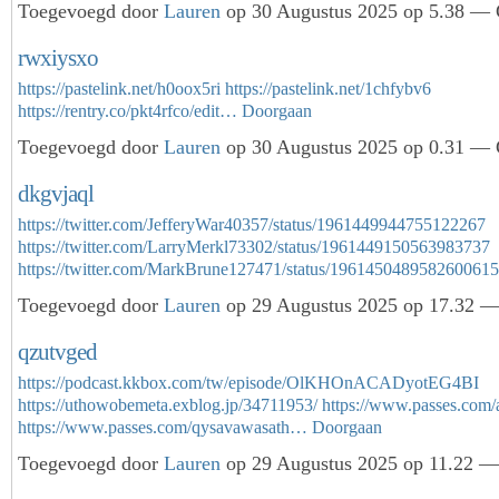
Toegevoegd door
Lauren
op 30 Augustus 2025 op 5.38 — G
rwxiysxo
https://pastelink.net/h0oox5ri
https://pastelink.net/1chfybv6
https://rentry.co/pkt4rfco/edit…
Doorgaan
Toegevoegd door
Lauren
op 30 Augustus 2025 op 0.31 — G
dkgvjaql
https://twitter.com/JefferyWar40357/status/1961449944755122267
https://twitter.com/LarryMerkl73302/status/1961449150563983737
https://twitter.com/MarkBrune127471/status/19614504895826006
Toegevoegd door
Lauren
op 29 Augustus 2025 op 17.32 — 
qzutvged
https://podcast.kkbox.com/tw/episode/OlKHOnACADyotEG4BI
https://uthowobemeta.exblog.jp/34711953/
https://www.passes.com
https://www.passes.com/qysavawasath…
Doorgaan
Toegevoegd door
Lauren
op 29 Augustus 2025 op 11.22 — 