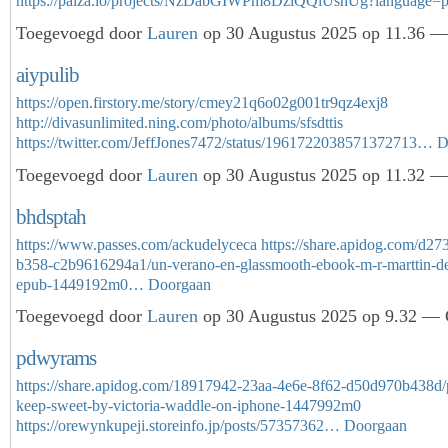
https://paiza.io/projects/NzDabGIWPm8DziQQiUshUg?language
Toegevoegd door
Lauren
op 30 Augustus 2025 op 11.36 — 
aiypulib
https://open.firstory.me/story/cmey21q6o02g001tr9qz4exj8
http://divasunlimited.ning.com/photo/albums/sfsdttis
https://twitter.com/JeffJones7472/status/1961722038571372713…
D
Toegevoegd door
Lauren
op 30 Augustus 2025 op 11.32 — 
bhdsptah
https://www.passes.com/ackudelyceca
https://share.apidog.com/d27
b358-c2b9616294a1/un-verano-en-glassmooth-ebook-m-r-marttin-des
epub-1449192m0…
Doorgaan
Toegevoegd door
Lauren
op 30 Augustus 2025 op 9.32 — G
pdwyrams
https://share.apidog.com/18917942-23aa-4e6e-8f62-d50d970b438d
keep-sweet-by-victoria-waddle-on-iphone-1447992m0
https://orewynkupeji.storeinfo.jp/posts/57357362…
Doorgaan