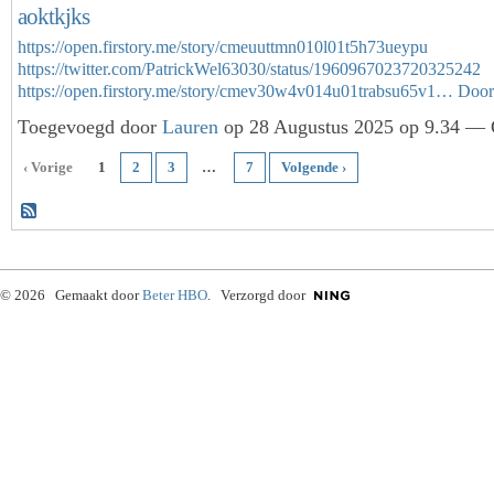
aoktkjks
https://open.firstory.me/story/cmeuuttmn010l01t5h73ueypu
https://twitter.com/PatrickWel63030/status/1960967023720325242
https://open.firstory.me/story/cmev30w4v014u01trabsu65v1…
Door
Toegevoegd door
Lauren
op 28 Augustus 2025 op 9.34 — G
‹ Vorige
1
2
3
…
7
Volgende ›
© 2026 Gemaakt door
Beter HBO
. Verzorgd door