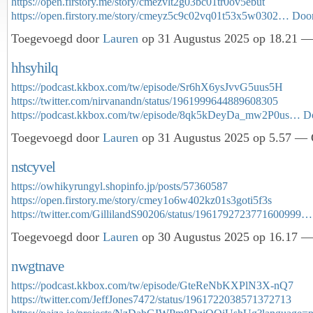
https://open.firstory.me/story/cmezvlt2g03bc01tr0ov5ebut
https://open.firstory.me/story/cmeyz5c9c02vq01t53x5w0302…
Doo
Toegevoegd door
Lauren
op 31 Augustus 2025 op 18.21 — 
hhsyhilq
https://podcast.kkbox.com/tw/episode/Sr6hX6ysJvvG5uus5H
https://twitter.com/nirvanandn/status/1961999644889608305
https://podcast.kkbox.com/tw/episode/8qk5kDeyDa_mw2P0us…
D
Toegevoegd door
Lauren
op 31 Augustus 2025 op 5.57 — G
nstcyvel
https://owhikyrungyl.shopinfo.jp/posts/57360587
https://open.firstory.me/story/cmey1o6w402kz01s3goti5f3s
https://twitter.com/GillilandS90206/status/1961792723771600999…
Toegevoegd door
Lauren
op 30 Augustus 2025 op 16.17 — 
nwgtnave
https://podcast.kkbox.com/tw/episode/GteReNbKXPlN3X-nQ7
https://twitter.com/JeffJones7472/status/1961722038571372713