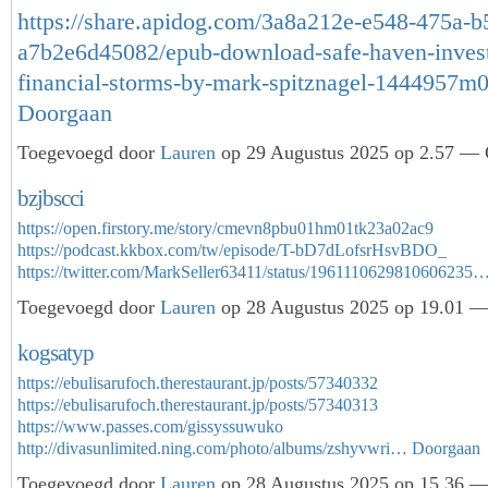
https://share.apidog.com/3a8a212e-e548-475a-b
a7b2e6d45082/epub-download-safe-haven-invest
financial-storms-by-mark-spitznagel-1444957
Doorgaan
Toegevoegd door
Lauren
op 29 Augustus 2025 op 2.57 — G
bzjbscci
https://open.firstory.me/story/cmevn8pbu01hm01tk23a02ac9
https://podcast.kkbox.com/tw/episode/T-bD7dLofsrHsvBDO_
https://twitter.com/MarkSeller63411/status/1961110629810606235
Toegevoegd door
Lauren
op 28 Augustus 2025 op 19.01 — 
kogsatyp
https://ebulisarufoch.therestaurant.jp/posts/57340332
https://ebulisarufoch.therestaurant.jp/posts/57340313
https://www.passes.com/gissyssuwuko
http://divasunlimited.ning.com/photo/albums/zshyvwri…
Doorgaan
Toegevoegd door
Lauren
op 28 Augustus 2025 op 15.36 — 