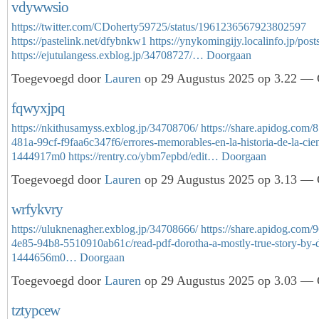
vdywwsio
https://twitter.com/CDoherty59725/status/1961236567923802597
https://pastelink.net/dfybnkw1
https://ynykomingijy.localinfo.jp/pos
https://ejutulangess.exblog.jp/34708727/…
Doorgaan
Toegevoegd door
Lauren
op 29 Augustus 2025 op 3.22 — G
fqwyxjpq
https://nkithusamyss.exblog.jp/34708706/
https://share.apidog.com
481a-99cf-f9faa6c347f6/errores-memorables-en-la-historia-de-la-cien
1444917m0
https://rentry.co/ybm7epbd/edit…
Doorgaan
Toegevoegd door
Lauren
op 29 Augustus 2025 op 3.13 — G
wrfykvry
https://uluknenagher.exblog.jp/34708666/
https://share.apidog.com
4e85-94b8-5510910ab61c/read-pdf-dorotha-a-mostly-true-story-by-d
1444656m0…
Doorgaan
Toegevoegd door
Lauren
op 29 Augustus 2025 op 3.03 — G
tztypcew