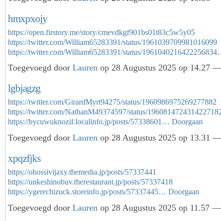
hmxpxojy
https://open.firstory.me/story/cmevdkgf901bs01t83c5w5y05
https://twitter.com/William65283391/status/1961039709981016099
https://twitter.com/William65283391/status/196104021642225683
Toegevoegd door
Lauren
op 28 Augustus 2025 op 14.27 — 
lgbjagzg
https://twitter.com/GirardMyrt94275/status/1960986975269277882
https://twitter.com/NathanM49374597/status/196081472431422718
https://bycuwuknozif.localinfo.jp/posts/57338601…
Doorgaan
Toegevoegd door
Lauren
op 28 Augustus 2025 op 13.31 — 
xpqzfjks
https://ohossivijaxy.themedia.jp/posts/57337441
https://unkeshinobuv.therestaurant.jp/posts/57337418
https://ygerechizuck.storeinfo.jp/posts/57337445…
Doorgaan
Toegevoegd door
Lauren
op 28 Augustus 2025 op 11.57 — 