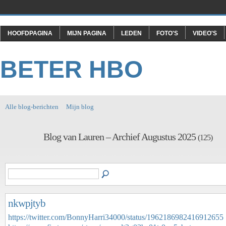
HOOFDPAGINA
MIJN PAGINA
LEDEN
FOTO'S
VIDEO'S
BETER HBO
Alle blog-berichten
Mijn blog
Blog van Lauren – Archief Augustus 2025
(125)
nkwpjtyb
https://twitter.com/BonnyHarri34000/status/1962186982416912655