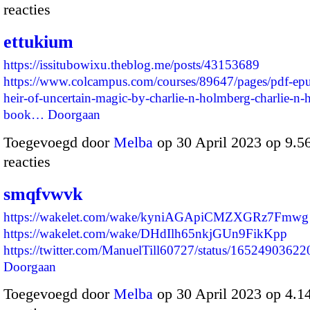
reacties
ettukium
https://issitubowixu.theblog.me/posts/43153689
https://www.colcampus.com/courses/89647/pages/pdf-ep
heir-of-uncertain-magic-by-charlie-n-holmberg-charlie-n-
book…
Doorgaan
Toegevoegd door
Melba
op 30 April 2023 op 9.
reacties
smqfvwvk
https://wakelet.com/wake/kyniAGApiCMZXGRz7Fmwg
https://wakelet.com/wake/DHdIlh65nkjGUn9FikKpp
https://twitter.com/ManuelTill60727/status/16524903
Doorgaan
Toegevoegd door
Melba
op 30 April 2023 op 4.