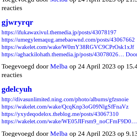
reacties
gjwryrqr
https://ifukawaxivul.themedia.jp/posts/43078197
https://umegylemaqug.amebaownd.com/posts/43067662
https://wakelet.com/wake/W0mY38RGVC9CPrOsk1xJf
https://aghackilohath.themedia.jp/posts/43078026…
Doo
Toegevoegd door
Melba
op 24 April 2023 op 15
reacties
gdelcyuh
http://divasunlimited.ning.com/photo/albums/gfzsnoie
https://wakelet.com/wake/QcqKnp3oG09NlgSfFnaVz
https://yxydeqodelox.theblog.me/posts/43067310
https://wakelet.com/wake/WE05JIFrsm9_noCFmF9D0…
Toegevoegd door
Melba
op 24 April 2023 op 9.