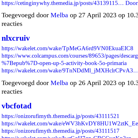
https://cetinginywhy.themedia.jp/posts/43139115…
Door
Toegevoegd door
Melba
op 27 April 2023 op 10
reacties
nlxcruiv
https://wakelet.com/wake/TpMeGA6rd9VN0EkuaEIC8
https://www.colcampus.com/courses/89653/pages/descarg
%7Bepub%7D-open-up-5-activity-book-5o-primaria
https://wakelet.com/wake/9TnNDdMl_jMXHclrCPvA3
Toegevoegd door
Melba
op 26 April 2023 op 10
reacties
vbcfotad
https://onizorufimyth.themedia.jp/posts/43111521
https://wakelet.com/wake/eWV3hKvDY8HU1W2ztK_Ee
https://onizorufimyth.themedia.jp/posts/43111517