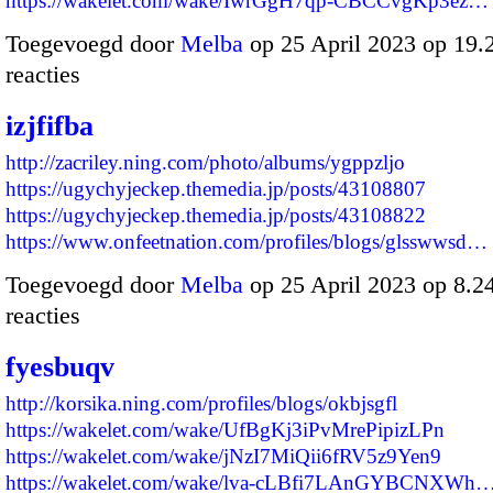
https://wakelet.com/wake/IwrGgH7qp-CBCCvgKp3ez…
Toegevoegd door
Melba
op 25 April 2023 op 19
reacties
izjfifba
http://zacriley.ning.com/photo/albums/ygppzljo
https://ugychyjeckep.themedia.jp/posts/43108807
https://ugychyjeckep.themedia.jp/posts/43108822
https://www.onfeetnation.com/profiles/blogs/glsswwsd…
Toegevoegd door
Melba
op 25 April 2023 op 8.
reacties
fyesbuqv
http://korsika.ning.com/profiles/blogs/okbjsgfl
https://wakelet.com/wake/UfBgKj3iPvMrePipizLPn
https://wakelet.com/wake/jNzI7MiQii6fRV5z9Yen9
https://wakelet.com/wake/lva-cLBfi7LAnGYBCNXWh