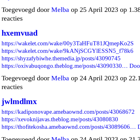
Toegevoegd door
Melba
op 25 April 2023 op 1.
reacties
hxemvuad
https://wakelet.com/wake/00y3TaHFuT81JQmepKo2S
https://wakelet.com/wake/9kANjSCGYlESSN5_f78k6
https://shyzafybiwhe.themedia.jp/posts/43090745
https://oxivabuqongo.theblog.me/posts/43090330…
Doo
Toegevoegd door
Melba
op 24 April 2023 op 22
reacties
jwlmdlmx
https://kadiponovape.amebaownd.com/posts/43068672
https://xevoknijavas.theblog.me/posts/43080830
https://thofitekosha.amebaownd.com/posts/43089606…
Toegevoegd door
Melba
op 24 April 2023 op 21