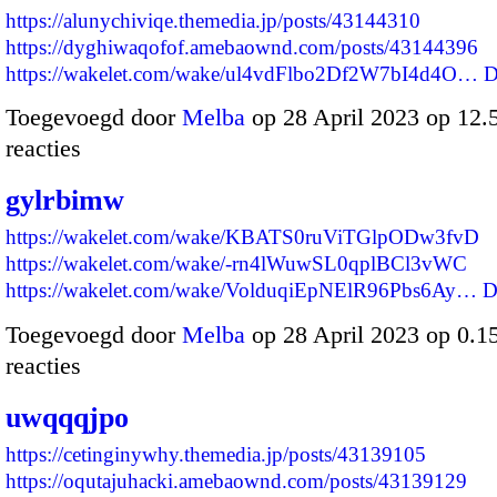
https://alunychiviqe.themedia.jp/posts/43144310
https://dyghiwaqofof.amebaownd.com/posts/43144396
https://wakelet.com/wake/ul4vdFlbo2Df2W7bI4d4O…
D
Toegevoegd door
Melba
op 28 April 2023 op 12
reacties
gylrbimw
https://wakelet.com/wake/KBATS0ruViTGlpODw3fvD
https://wakelet.com/wake/-rn4lWuwSL0qplBCl3vWC
https://wakelet.com/wake/VolduqiEpNElR96Pbs6Ay…
D
Toegevoegd door
Melba
op 28 April 2023 op 0.
reacties
uwqqqjpo
https://cetinginywhy.themedia.jp/posts/43139105
https://oqutajuhacki.amebaownd.com/posts/43139129