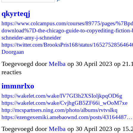
qkyrteqj
https://www.colcampus.com/courses/89775/pages/%7Bpd
download%7D-the-chicago-guide-to-copyediting-fiction-
schneider-amy-j-schneider
https://twitter.com/BrooksPris168/status/16527528564
Doorgaan
Toegevoegd door
Melba
op 30 April 2023 op 21
reacties
immnrlxo
https://wakelet.com/wake/IV7GI3h2XSIoljkpqOD6g
https://wakelet.com/wake/CvjhgGB5ZF66i_wOoM7xe
http://mcspartners.ning.com/photo/albums/rvtvslkq
https://ezengexemiki.amebaownd.com/posts/43164487…
Toegevoegd door
Melba
op 30 April 2023 op 15