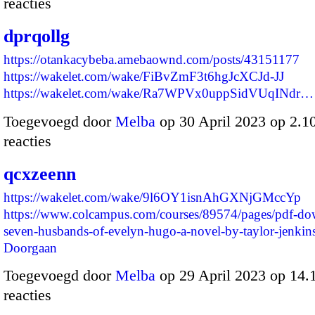
reacties
dprqollg
https://otankacybeba.amebaownd.com/posts/43151177
https://wakelet.com/wake/FiBvZmF3t6hgJcXCJd-JJ
https://wakelet.com/wake/Ra7WPVx0uppSidVUqINdr…
Toegevoegd door
Melba
op 30 April 2023 op 2.
reacties
qcxzeenn
https://wakelet.com/wake/9l6OY1isnAhGXNjGMccYp
https://www.colcampus.com/courses/89574/pages/pdf-do
seven-husbands-of-evelyn-hugo-a-novel-by-taylor-jenkin
Doorgaan
Toegevoegd door
Melba
op 29 April 2023 op 14
reacties