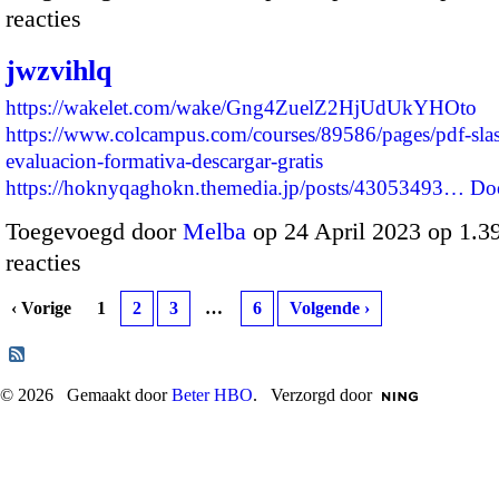
reacties
jwzvihlq
https://wakelet.com/wake/Gng4ZuelZ2HjUdUkYHOto
https://www.colcampus.com/courses/89586/pages/pdf-slas
evaluacion-formativa-descargar-gratis
https://hoknyqaghokn.themedia.jp/posts/43053493…
Do
Toegevoegd door
Melba
op 24 April 2023 op 1.
reacties
‹ Vorige
1
2
3
…
6
Volgende ›
© 2026 Gemaakt door
Beter HBO
. Verzorgd door