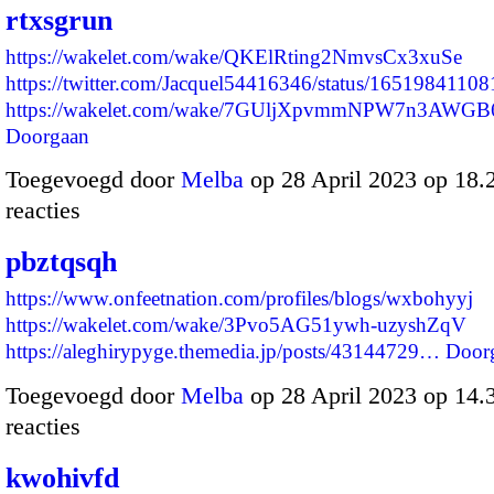
rtxsgrun
https://wakelet.com/wake/QKElRting2NmvsCx3xuSe
https://twitter.com/Jacquel54416346/status/165198411
https://wakelet.com/wake/7GUljXpvmmNPW7n3AWG
Doorgaan
Toegevoegd door
Melba
op 28 April 2023 op 18
reacties
pbztqsqh
https://www.onfeetnation.com/profiles/blogs/wxbohyyj
https://wakelet.com/wake/3Pvo5AG51ywh-uzyshZqV
https://aleghirypyge.themedia.jp/posts/43144729…
Door
Toegevoegd door
Melba
op 28 April 2023 op 14
reacties
kwohivfd