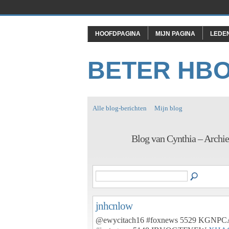
HOOFDPAGINA
MIJN PAGINA
LEDE
BETER HB
Alle blog-berichten
Mijn blog
Blog van Cynthia – Archi
jnhcnlow
@ewycitach16 #foxnews 5529 KGNP