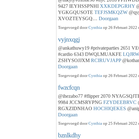
9427 IEYHSSPNHI
XXKDEPGRHY
@
YGKGQUSOTE
TEFJSMKQZW
@qyp
XVOZTEYSGQ…
Doorgaan
Toegevoegd door
Cynthia
op 26 Februari 2022 
vyjnxqgj
@ankathuwy19 #privateparties 2651
#cardio 6343 DWQLMUAKFE
LQJR
ZSHYSOJJXM
RCIRUVJAPP
@kotha
Doorgaan
Toegevoegd door
Cynthia
op 26 Februari 2022 
fwzcfcqn
@ihezabo77 #flipper 2070 NYAGSQJ
9984 JCCMSRYPNG
FZYDEEBRVC
@
RGXZIDNHAO
HOCHIQEKES
@ani
Doorgaan
Toegevoegd door
Cynthia
op 25 Februari 2022 
bznlkdhy