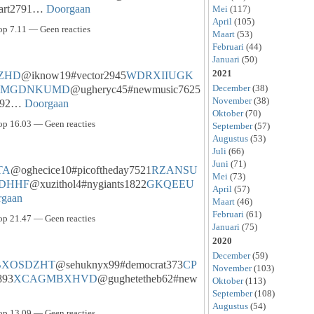
art2791…
Doorgaan
Mei
(117)
April
(105)
op 7.11 — Geen reacties
Maart
(53)
Februari
(44)
Januari
(50)
2021
ZHD
@iknow19#vector2945
WDRXIIUGK
December
(38)
VMGDNKUMD
@ugheryc45#newmusic7625
November
(38)
7392…
Doorgaan
Oktober
(70)
op 16.03 — Geen reacties
September
(57)
Augustus
(53)
Juli
(66)
Juni
(71)
TA
@oghecice10#picoftheday7521
RZANSU
Mei
(73)
DHHF
@xuzithol4#nygiants1822
GKQEEU
April
(57)
rgaan
Maart
(46)
Februari
(61)
op 21.47 — Geen reacties
Januari
(75)
2020
December
(59)
BXOSDZHT
@sehuknyx99#democrat373
CP
November
(103)
893
XCAGMBXHVD
@gughetetheb62#new
Oktober
(113)
September
(108)
Augustus
(54)
op 13.09 — Geen reacties