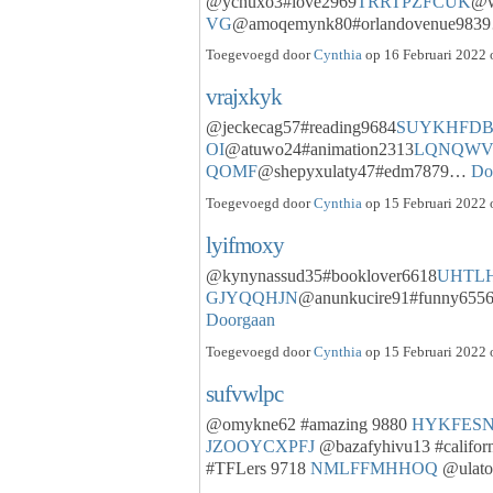
@ychuxo3#love2969
TRRTPZFCUK
@w
VG
@amoqemynk80#orlandovenue98
Toegevoegd door
Cynthia
op 16 Februari 2022 
vrajxkyk
@jeckecag57#reading9684
SUYKHFD
OI
@atuwo24#animation2313
LQNQWV
QOMF
@shepyxulaty47#edm7879…
Do
Toegevoegd door
Cynthia
op 15 Februari 2022 
lyifmoxy
@kynynassud35#booklover6618
UHTL
GJYQQHJN
@anunkucire91#funny655
Doorgaan
Toegevoegd door
Cynthia
op 15 Februari 2022 
sufvwlpc
@omykne62 #amazing 9880
HYKFESN
JZOOYCXPFJ
@bazafyhivu13 #califor
#TFLers 9718
NMLFFMHHOQ
@ulato