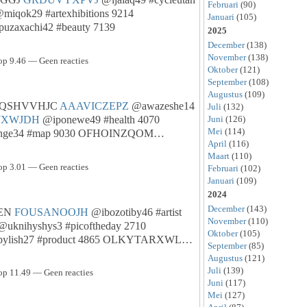
Februari
(90)
miqok29 #artexhibitions 9214
Januari
(105)
uzaxachi42 #beauty 7139
2025
December
(138)
November
(138)
op 9.46 — Geen reacties
Oktober
(121)
September
(108)
Augustus
(109)
 VEQSHVVHJC
AAAVICZEPZ
@awazeshe14
Juli
(132)
WXWJDH
@iponewe49 #health 4070
Juni
(126)
Mei
(114)
nge34 #map 9030 OFHOINZQOM…
April
(116)
Maart
(110)
op 3.01 — Geen reacties
Februari
(102)
Januari
(109)
2024
December
(143)
TEN
FOUSANOOJH
@ibozotiby46 #artist
November
(110)
uknihyshys3 #picoftheday 2710
Oktober
(105)
pylish27 #product 4865 OLKYTARXWL…
September
(85)
Augustus
(121)
Juli
(139)
op 11.49 — Geen reacties
Juni
(117)
Mei
(127)