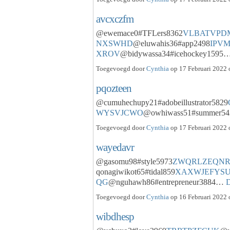
avcxczfm
@ewemace0#TFLers8362
VLBATVPD
NXSWHD
@eluwahis36#app2498
IPV
XROV
@bidywassa34#icehockey1595
Toegevoegd door
Cynthia
op 17 Februari 2022 
pqozteen
@cumuhechupy21#adobeillustrator5829
WYSVJCWO
@owhiwass51#summer5
Toegevoegd door
Cynthia
op 17 Februari 2022 
wayedavr
@gasomu98#style5973
ZWQRLZEQN
qonagiwikot65#tidal859
XAXWJEFYS
QG
@nguhawh86#entrepreneur3884…
D
Toegevoegd door
Cynthia
op 16 Februari 2022 
wibdhesp