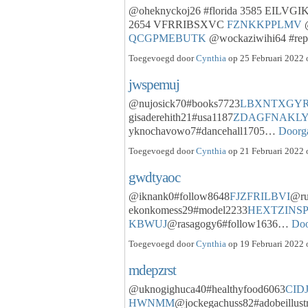
@oheknyckoj26 #florida 3585 EILV
2654 VFRRIBSXVC
FZNKKPPLMV
@
QCGPMEBUTK
@wockaziwihi64 #r
Toegevoegd door
Cynthia
op 25 Februari 2022 
jwspemuj
@nujosick70#books7723
LBXNTXGY
gisaderehith21#usa1187
ZDAGFNAKL
yknochavowo7#dancehall1705…
Doorg
Toegevoegd door
Cynthia
op 21 Februari 2022 
gwdtyaoc
@iknank0#follow8648
FJZFRILBVI
@ru
ekonkomess29#model2233
HEXTZINS
KBWUJ
@rasagogy6#follow1636…
Doo
Toegevoegd door
Cynthia
op 19 Februari 2022 
mdepzrst
@uknogighuca40#healthyfood6063
CID
HWNMM
@jockegachuss82#adobeillust