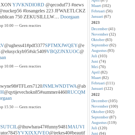
April
(87)
GIKXON
YJVKNDIORD
@qecoduf73 #news
Maart
(102)
nuckep56 #losangeles 223 JFWAETLCKZ
Februari
(56)
Januari
(67)
epublican 750 ZEKUSILLLW…
Doorgaan
2023
op 10.00 — Geen reacties
December
(41)
November
(32)
Oktober
(63)
September
(92)
RV
@ughess41#pdf3377
SPTMXJWQEY
@e
Augustus
(93)
Y
@elusyckyb95#slc5409
VBQZJNXUOC
@
Juli
(103)
aan
Juni
(74)
op 10.08 — Geen reacties
Mei
(70)
April
(82)
Maart
(82)
Februari
(111)
wyne98#TFLers7120
JNMLWNDTWA
@ab
Januari
(122)
PH
@qytijevechokn85#summer4460
RUCQM
2022
rgaan
December
(105)
November
(100)
op 15.50 — Geen reacties
Oktober
(102)
September
(87)
Augustus
(119)
JSUTCIL
@ihuwhara47#funny9481
MAUVI
Juli
(120)
rator7845
YVXIXXJVEO
@irekes40#beautif
Juni
(94)