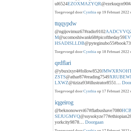
ul6524
EZOXMAZYQR
@ezekuqyn90#
Toegevoegd door
Cynthia
op 19 Februari 2022 
ttqqypdw
@ngijovimuz67#radio9102
AADCVVQ
M
@ucomoshiwank68#picoftheday59
E
HSADISLLDB
@pyteginubo55#book
Toegevoegd door
Cynthia
op 18 Februari 2022 
qrdflari
@ybuxixyr4#follow8520
JMWXRNOH
ZSTS
@athar87#reading7549
XRUBEW
LXWZ
@tiziza93#illustrator8551…
Doo
Toegevoegd door
Cynthia
op 17 Februari 2022 
iqgeirog
@beknonowevi67#flatbushave7080
HC
SEJUGMVQ
@ssysokyze77#ethiopian2
yorkcity9878…
Doorgaan
Toegevoegd door
Cynthia
op 17 Februari 2022 