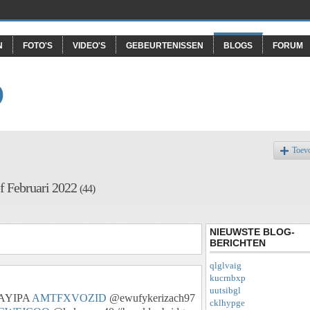
N
FOTO'S
VIDEO'S
GEBEURTENISSEN
BLOGS
FORUM
O
Toev
ef Februari 2022
(44)
NIEUWSTE BLOG-
BERICHTEN
qlglvaig
kucrnbxp
uutsibgl
CAYIPA
AMTFXVOZID
@ewufykerizach97
cklhypge