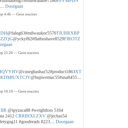
humadeng19#milwaukee7180
PPVMPISV
39…
Doorgaan
op 4.46 — Geen reacties
BDH
@falug63#milwaukee5570
TIUBRXBP
ZZQG
@yckyf82#flatbushave8529
FIROTZ
orgaan
op 21.20 — Geen reacties
HQVYHV
@cuseghashaz52#product1863
XT
6
KDMIUXTCJY
@bujiwemuc55#usa8455…
op 16.10 — Geen reacties
IIR
@ipyzaca88 #weightloss 5164
nia 2412
CRRIHXLZXV
@jechas54
letygug11 #goodreads 8223…
Doorgaan