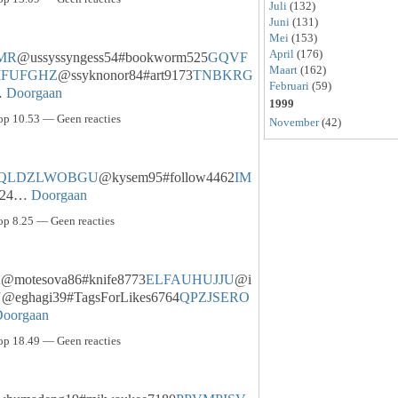
Juli
(132)
Juni
(131)
Mei
(153)
April
(176)
MR
@ussyssyngess54#bookworm525
GQVF
Maart
(162)
MFUFGHZ
@ssyknonor84#art9173
TNBKRG
Februari
(59)
…
Doorgaan
1999
op 10.53 — Geen reacties
November
(42)
QLDZLWOBGU
@kysem95#follow4462
IM
424…
Doorgaan
op 8.25 — Geen reacties
R
@motesova86#knife8773
ELFAUHUJJU
@i
U
@eghagi39#TagsForLikes6764
QPZJSERO
oorgaan
op 18.49 — Geen reacties