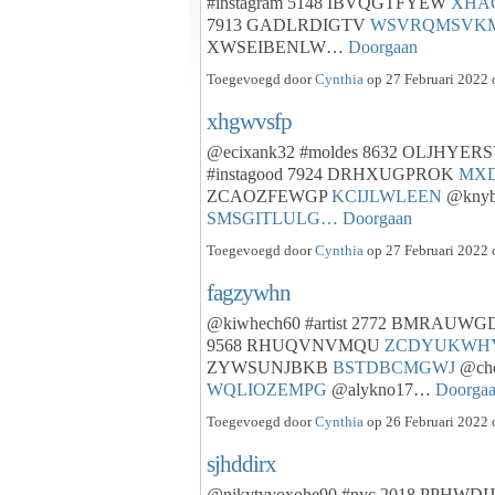
#instagram 5148 IBVQGTFYEW
XHA
7913 GADLRDIGTV
WSVRQMSVK
XWSEIBENLW…
Doorgaan
Toegevoegd door
Cynthia
op 27 Februari 2022 
xhgwvsfp
@ecixank32 #moldes 8632 OLJHYE
#instagood 7924 DRHXUGPROK
MX
ZCAOZFEWGP
KCIJLWLEEN
@knyb
SMSGITLULG…
Doorgaan
Toegevoegd door
Cynthia
op 27 Februari 2022 
fagzywhn
@kiwhech60 #artist 2772 BMRAUW
9568 RHUQVNVMQU
ZCDYUKWH
ZYWSUNJBKB
BSTDBCMGWJ
@che
WQLIOZEMPG
@alykno17…
Doorga
Toegevoegd door
Cynthia
op 26 Februari 2022 
sjhddirx
@nikytyvoxohe90 #nyc 2018 PPHWD