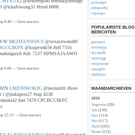
CWFJCOQ
@kekereqo40 #brooklynbridge
pcfomlpx
M
@ickafowung31 #food 6008
mbnpurho
vsjwisps
op 9.40 — Geen reacties
POPULAIRSTE BLOG
BERICHTEN
RSVW
MEZHXNWDCS
@xexacewinu80
ginojasv
DGCGIKPX
@koqivutik56 #nfl 7316
hivhwpja
ikysimfk
udungury6 #ufc 7237 HPMSAJAAWO
smytsqjp
wxqonesm
op 0.00 — Geen reacties
ojacgkls
idubhoyc
GDZN
LMZJHWOKJG
@isezum91 #love
MAANDARCHIEVEN
YJ
@pukapess27 #rap 4238
2026
danki42 #art 7479 CPCBCUIKFC
Augustus
(28)
an
Juli
(130)
op 15.15 — Geen reacties
Juni
(114)
Mei
(117)
April
(102)
Maart
(115)
IJGGJ
GRDUVYXPVJ
@ijalaq49 #cycleutah