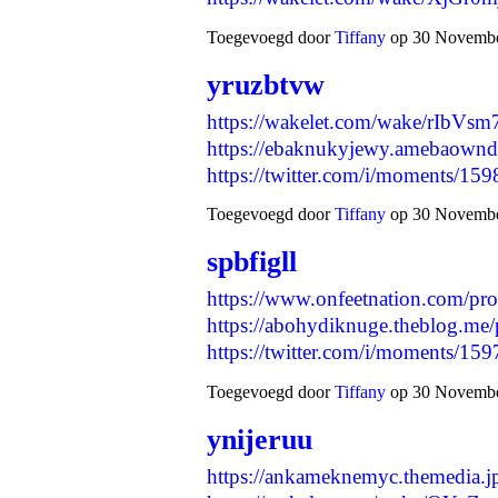
Toegevoegd door
Tiffany
op 30 November
yruzbtvw
https://wakelet.com/wake/rIbV
https://ebaknukyjewy.amebaown
https://twitter.com/i/moments/
Toegevoegd door
Tiffany
op 30 November
spbfigll
https://www.onfeetnation.com/pro
https://abohydiknuge.theblog.me
https://twitter.com/i/moments/
Toegevoegd door
Tiffany
op 30 November
ynijeruu
https://ankameknemyc.themedia.j