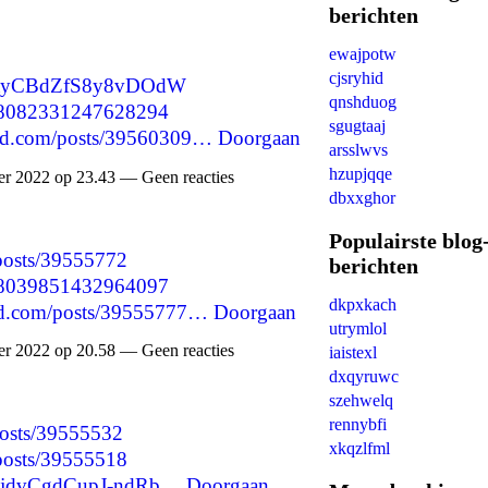
berichten
ewajpotw
cjsryhid
S0BayCBdZfS8y8vDOdW
qnshduog
1598082331247628294
sgugtaaj
nd.com/posts/39560309…
Doorgaan
arsslwvs
hzupjqqe
 2022 op 23.43 — Geen reacties
dbxxghor
Populairste blog
/posts/39555772
berichten
1598039851432964097
dkpxkach
nd.com/posts/39555777…
Doorgaan
utrymlol
 2022 op 20.58 — Geen reacties
iaistexl
dxqyruwc
szehwelq
rennybfi
/posts/39555532
xkqzlfml
/posts/39555518
r0mjdvCgdCupJ-ndRb…
Doorgaan