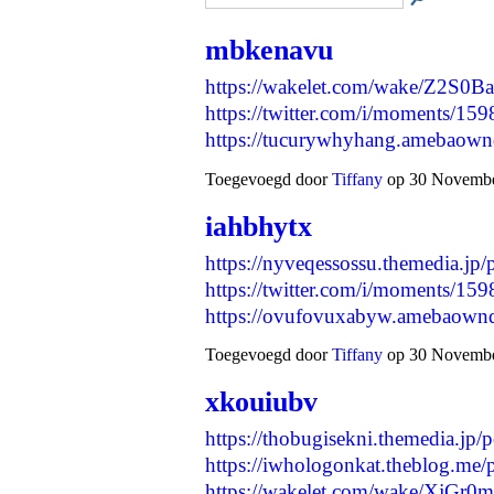
mbkenavu
https://wakelet.com/wake/Z2
https://twitter.com/i/moments/
https://tucurywhyhang.amebaow
Toegevoegd door
Tiffany
op 30 November
iahbhytx
https://nyveqessossu.themedia.jp
https://twitter.com/i/moments/
https://ovufovuxabyw.amebaow
Toegevoegd door
Tiffany
op 30 November
xkouiubv
https://thobugisekni.themedia.jp
https://iwhologonkat.theblog.me
https://wakelet.com/wake/XjG