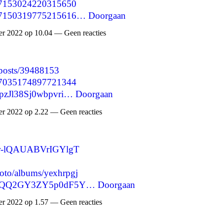
1597153024220315650
1597150319775215616…
Doorgaan
 2022 op 10.04 — Geen reacties
/posts/39488153
1597035174897721344
jpzJl38Sj0wbpvri…
Doorgaan
 2022 op 2.22 — Geen reacties
Bbr-lQAUABVrIGYlgT
hoto/albums/yexhrpgj
ufSwQQ2GY3ZY5p0dF5Y…
Doorgaan
 2022 op 1.57 — Geen reacties