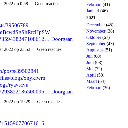
 2022 op 0.58 — Geen reacties
Februari
(41)
Januari
(46)
2021
December
(45)
osts/39506789
November
(38)
vAomBcwdSgShRtcHpSW
Oktober
(67)
1597359438247108612…
Doorgaan
September
(43)
 2022 op 23.53 — Geen reacties
Augustus
(51)
Juli
(60)
Juni
(68)
Mei
(72)
jp/posts/39502841
April
(58)
files/blogs/xnykfwrn
Maart
(64)
logs/ryavscvu
Februari
(36)
1597293822186500096…
Doorgaan
 2022 op 19.29 — Geen reacties
1597151590770671616