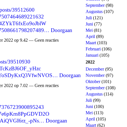
September
(98)
/posts/39512600
Augustus
(107)
1597507464689221632
Juli
(121)
CH4ZYkT6fxEo9oJblW
Juni
(77)
1597508661798207489…
Doorgaan
Mei
(81)
April
(89)
 2022 op 9.42 — Geen reacties
Maart
(103)
Februari
(106)
Januari
(105)
posts/39510930
2022
d0PTcKzBJ6OF_yHzc
December
(95)
8CG4YoSDyKxQ3VfwNVOS…
Doorgaan
November
(97)
Oktober
(101)
 2022 op 7.02 — Geen reacties
September
(108)
Augustus
(114)
Juli
(99)
1597376723900895243
Juni
(100)
Mei
(113)
1UJ7e6pKrn8PpGDVD2O
April
(105)
lofAiQVGI6rz_-pNs…
Doorgaan
Maart
(62)