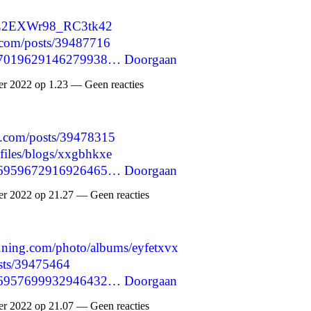
9AL2EXWr98_RC3tk42
.com/posts/39487716
1597019629146279938…
Doorgaan
 2022 op 1.23 — Geen reacties
d.com/posts/39478315
files/blogs/xxgbhkxe
1596959672916926465…
Doorgaan
 2022 op 21.27 — Geen reacties
69.ning.com/photo/albums/eyfetxvx
posts/39475464
1596957699932946432…
Doorgaan
 2022 op 21.07 — Geen reacties