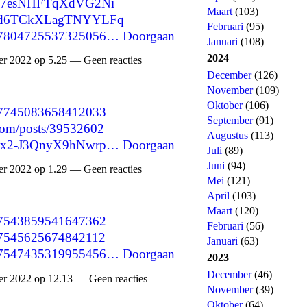
Z-o7esNHFTqXdVG2Ni
Maart
(103)
DKvd6TCkXLagTNYYLFq
Februari
(95)
1597804725537325056…
Doorgaan
Januari
(108)
2024
 2022 op 5.25 — Geen reacties
December
(126)
November
(109)
Oktober
(106)
1597745083658412033
September
(91)
com/posts/39532602
Augustus
(113)
3GFx2-J3QnyX9hNwrp…
Doorgaan
Juli
(89)
Juni
(94)
 2022 op 1.29 — Geen reacties
Mei
(121)
April
(103)
Maart
(120)
1597543859541647362
Februari
(56)
1597545625674842112
Januari
(63)
1597547435319955456…
Doorgaan
2023
December
(46)
 2022 op 12.13 — Geen reacties
November
(39)
Oktober
(64)