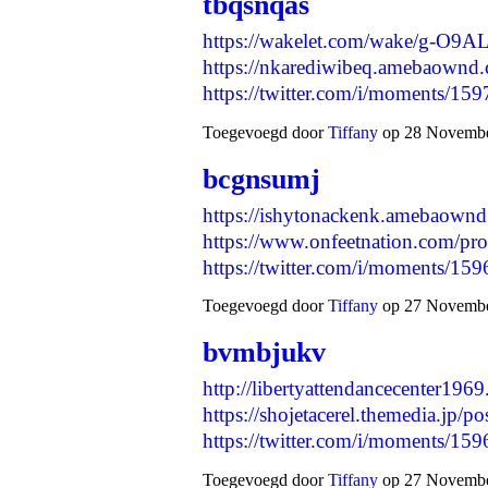
tbqsnqas
https://wakelet.com/wake/g-O
https://nkarediwibeq.amebaownd
https://twitter.com/i/moments/
Toegevoegd door
Tiffany
op 28 November
bcgnsumj
https://ishytonackenk.amebaown
https://www.onfeetnation.com/pro
https://twitter.com/i/moments/
Toegevoegd door
Tiffany
op 27 November
bvmbjukv
http://libertyattendancecenter19
https://shojetacerel.themedia.jp/
https://twitter.com/i/moments/
Toegevoegd door
Tiffany
op 27 November