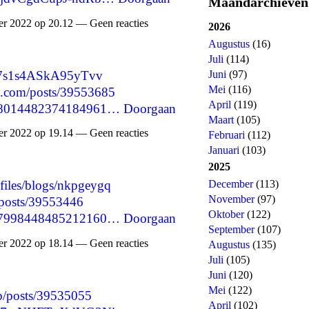
Maandarchieven
 2022 op 20.12 — Geen reacties
2026
Augustus
(16)
Juli
(114)
sm7s1s4ASkA95yTvv
Juni
(97)
Mei
(116)
d.com/posts/39553685
April
(119)
1598014482374184961…
Doorgaan
Maart
(105)
 2022 op 19.14 — Geen reacties
Februari
(112)
Januari
(103)
2025
December
(113)
files/blogs/nkpgeygq
November
(97)
/posts/39553446
Oktober
(122)
1597998448485212160…
Doorgaan
September
(107)
 2022 op 18.14 — Geen reacties
Augustus
(135)
Juli
(105)
Juni
(120)
Mei
(122)
p/posts/39535055
April
(102)