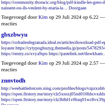
https://community.thoracic.org/blog/pdf-kindle-les-gens-d
naissent-ou-ils-veulent-by-maria-la…
Doorgaan
Toegevoegd door
Kim
op 29 Juli 2024 op 6.22 
reacties
gbxzbwyu
https://cofradesdegranada.ideal.es/articles/download-pdf-e
loyaute
https://cytypoghuzyg.themedia.jp/posts/5478293
https://rentry.co/xvya9qru
https://pastelink.net/tlnwkha
Toegevoegd door
Kim
op 29 Juli 2024 op 2.57 
reacties
znnvtodh
http://weebattledotcom.ning.com/profiles/blogs/vzpzxubh
https://open.firstory.me/story/clz5xnsxj05nd010hhcvxdd
https://open.firstory.me/story/clz3b8d1v0bzq01wc8vx3