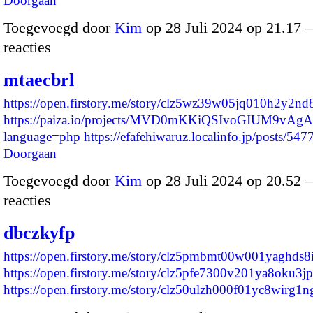
Doorgaan
Toegevoegd door
Kim
op 28 Juli 2024 op 21.17
reacties
mtaecbrl
https://open.firstory.me/story/clz5wz39w05jq010h2y2nd
https://paiza.io/projects/MVD0mKKiQSIvoGIUM9vAgA
language=php
https://efafehiwaruz.localinfo.jp/posts/5
Doorgaan
Toegevoegd door
Kim
op 28 Juli 2024 op 20.52
reacties
dbczkyfp
https://open.firstory.me/story/clz5pmbmt00w001yaghds8
https://open.firstory.me/story/clz5pfe7300v201ya8oku3j
https://open.firstory.me/story/clz50ulzh000f01yc8wirg1