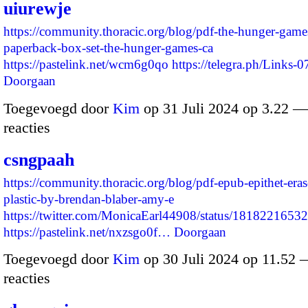
uiurewje
https://community.thoracic.org/blog/pdf-the-hunger-gam
paperback-box-set-the-hunger-games-ca
https://pastelink.net/wcm6g0qo
https://telegra.ph/Links
Doorgaan
Toegevoegd door
Kim
op 31 Juli 2024 op 3.22 
reacties
csngpaah
https://community.thoracic.org/blog/pdf-epub-epithet-eras
plastic-by-brendan-blaber-amy-e
https://twitter.com/MonicaEarl44908/status/181822165
https://pastelink.net/nxzsgo0f…
Doorgaan
Toegevoegd door
Kim
op 30 Juli 2024 op 11.52
reacties