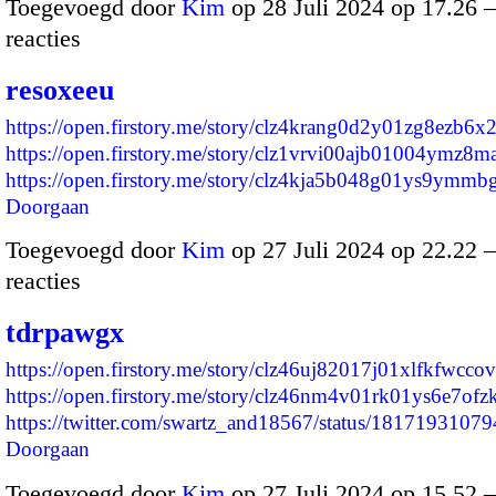
Toegevoegd door
Kim
op 28 Juli 2024 op 17.26
reacties
resoxeeu
https://open.firstory.me/story/clz4krang0d2y01zg8ezb6x
https://open.firstory.me/story/clz1vrvi00ajb01004ymz8m
https://open.firstory.me/story/clz4kja5b048g01ys9ymm
Doorgaan
Toegevoegd door
Kim
op 27 Juli 2024 op 22.22
reacties
tdrpawgx
https://open.firstory.me/story/clz46uj82017j01xlfkfwccov
https://open.firstory.me/story/clz46nm4v01rk01ys6e7ofz
https://twitter.com/swartz_and18567/status/18171931
Doorgaan
Toegevoegd door
Kim
op 27 Juli 2024 op 15.52