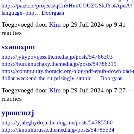
https://paiza.io/projects/qCnSHudCOUZGSkJYt4ApdA?
language=php…
Doorgaan
Toegevoegd door
Kim
op 29 Juli 2024 op 9.41 
reacties
sxauoxpm
https://jykypovijess.themedia.jp/posts/54786303
https://huniknuchaxy.themedia.jp/posts/54786319
https://community.thoracic.org/blog/pdf-epub-download-
dollar-weekend-the-surprisingly-simple-…
Doorgaan
Toegevoegd door
Kim
op 29 Juli 2024 op 7.27 
reacties
ypoucmzj
https://yjafeghydoja.theblog.me/posts/54785560
https://iknunkurusse.themedia.jp/posts/54785534