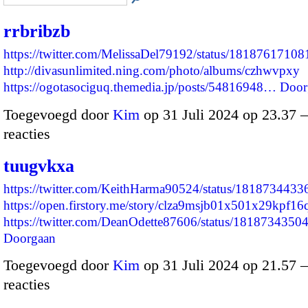
rrbribzb
https://twitter.com/MelissaDel79192/status/1818761710
http://divasunlimited.ning.com/photo/albums/czhwvpxy
https://ogotasociguq.themedia.jp/posts/54816948…
Door
Toegevoegd door
Kim
op 31 Juli 2024 op 23.37
reacties
tuugvkxa
https://twitter.com/KeithHarma90524/status/181873443
https://open.firstory.me/story/clza9msjb01x501x29kpf16
https://twitter.com/DeanOdette87606/status/18187343
Doorgaan
Toegevoegd door
Kim
op 31 Juli 2024 op 21.57
reacties