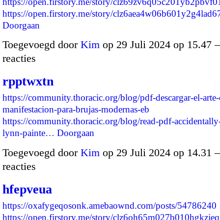
https://open.firstory.me/story/clz69zv6q05c201yb2pbvf0
https://open.firstory.me/story/clz6aea4w06b601y2g4lad
Doorgaan
Toegevoegd door
Kim
op 29 Juli 2024 op 15.47
reacties
rpptwxtn
https://community.thoracic.org/blog/pdf-descargar-el-arte-
manifestacion-para-brujas-modernas-eb
https://community.thoracic.org/blog/read-pdf-accidentall
lynn-painte…
Doorgaan
Toegevoegd door
Kim
op 29 Juli 2024 op 14.31
reacties
hfepveua
https://oxafygeqosonk.amebaownd.com/posts/54786240
https://open.firstory.me/story/clz6oh65m027b010hgkzje