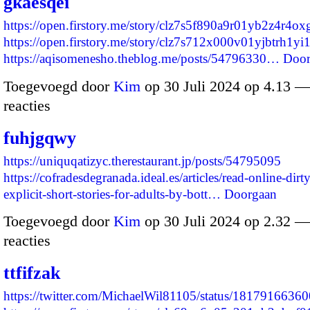
gkaesqei
https://open.firstory.me/story/clz7s5f890a9r01yb2z4r4ox
https://open.firstory.me/story/clz7s712x000v01yjbtrh1yi
https://aqisomenesho.theblog.me/posts/54796330…
Door
Toegevoegd door
Kim
op 30 Juli 2024 op 4.13 
reacties
fuhjgqwy
https://uniquqatizyc.therestaurant.jp/posts/54795095
https://cofradesdegranada.ideal.es/articles/read-online-dirty
explicit-short-stories-for-adults-by-bott…
Doorgaan
Toegevoegd door
Kim
op 30 Juli 2024 op 2.32 
reacties
ttfifzak
https://twitter.com/MichaelWil81105/status/181791663