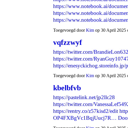
https://www.notebook.ai/docume
https://www.notebook.ai/docume
https://www.notebook.ai/docum
Toegevoegd door
Kim
op 30 April 2025 
vqfzzwyf
https://twitter.com/BrandieLon
https://twitter.com/RyanGuy107
https://enesyckichog.storeinfo.j
Toegevoegd door
Kim
op 30 April 2025 
kbelbfvb
https://pastelink.net/jp2llc28
https://twitter.com/VanessaLef5
https://rentry.co/z57kisd2/edit
htt
OP4FXBgVc1BqjUucj7R…
Doo