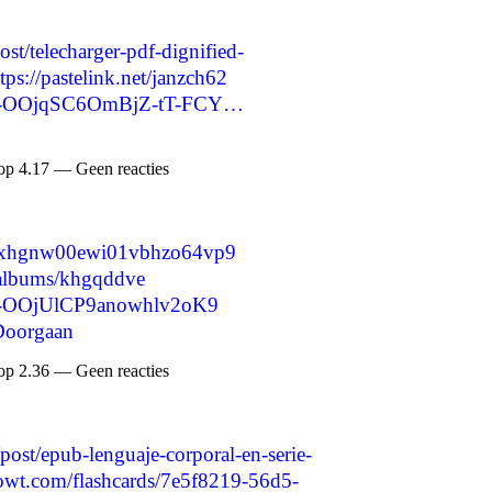
ost/telecharger-pdf-dignified-
tps://pastelink.net/janzch62
re/-OOjqSC6OmBjZ-tT-FCY…
op 4.17 — Geen reacties
/cm9xhgnw00ewi01vbhzo64vp9
o/albums/khgqddve
re/-OOjUlCP9anowhlv2oK9
Doorgaan
op 2.36 — Geen reacties
post/epub-lenguaje-corporal-en-serie-
nowt.com/flashcards/7e5f8219-56d5-