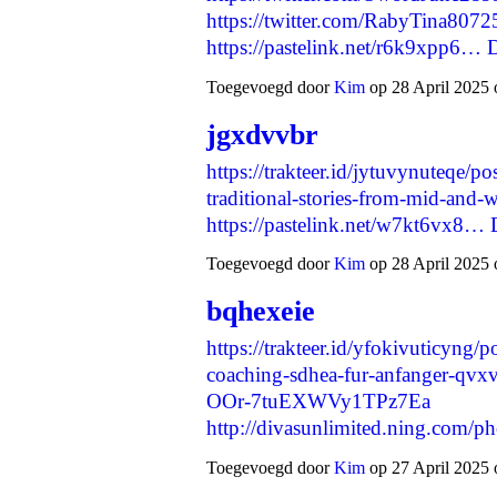
https://twitter.com/RabyTina80
https://pastelink.net/r6k9xpp6…
Toegevoegd door
Kim
op 28 April 2025 
jgxdvvbr
https://trakteer.id/jytuvynuteqe/po
traditional-stories-from-mid-and-
https://pastelink.net/w7kt6vx8…
Toegevoegd door
Kim
op 28 April 2025 
bqhexeie
https://trakteer.id/yfokivuticyng/p
coaching-sdhea-fur-anfanger-qvx
OOr-7tuEXWVy1TPz7Ea
http://divasunlimited.ning.com/p
Toegevoegd door
Kim
op 27 April 2025 