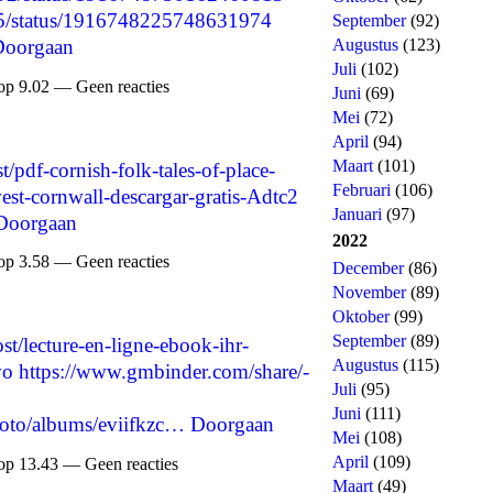
725/status/1916748225748631974
September
(92)
Augustus
(123)
Doorgaan
Juli
(102)
op 9.02 — Geen reacties
Juni
(69)
Mei
(72)
April
(94)
Maart
(101)
st/pdf-cornish-folk-tales-of-place-
Februari
(106)
west-cornwall-descargar-gratis-Adtc2
Januari
(97)
Doorgaan
2022
op 3.58 — Geen reacties
December
(86)
November
(89)
Oktober
(99)
September
(89)
ost/lecture-en-ligne-ebook-ihr-
Augustus
(115)
vo
https://www.gmbinder.com/share/-
Juli
(95)
Juni
(111)
hoto/albums/eviifkzc…
Doorgaan
Mei
(108)
April
(109)
op 13.43 — Geen reacties
Maart
(49)