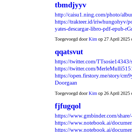
tbmdjyyv
http://caisu1.ning.com/photo/al
https://trakteer.id/iriwhungohyv
yates-descargar-libro-pdf-epub-
Toegevoegd door
Kim
op 27 April 2025 
qqatsvut
https://twitter.com/TTsosie1434
https://twitter.com/MerleMulli5
https://open.firstory.me/stor
Doorgaan
Toegevoegd door
Kim
op 26 April 2025 
fjfugqol
https://www.gmbinder.com/sha
https://www.notebook.ai/docume
https://www.notebook.ai/docume