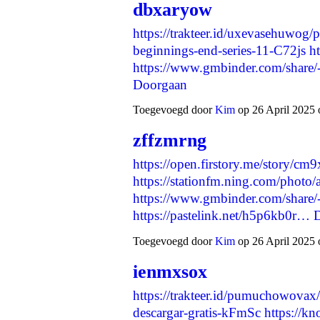
dbxaryow
https://trakteer.id/uxevasehuwog/p
beginnings-end-series-11-C72js
ht
https://www.gmbinder.com/sha
Doorgaan
Toegevoegd door
Kim
op 26 April 2025 
zffzmrng
https://open.firstory.me/story
https://stationfm.ning.com/phot
https://www.gmbinder.com/sha
https://pastelink.net/h5p6kb0r…
Toegevoegd door
Kim
op 26 April 2025 
ienmxsox
https://trakteer.id/pumuchowovax/
descargar-gratis-kFmSc
https://k