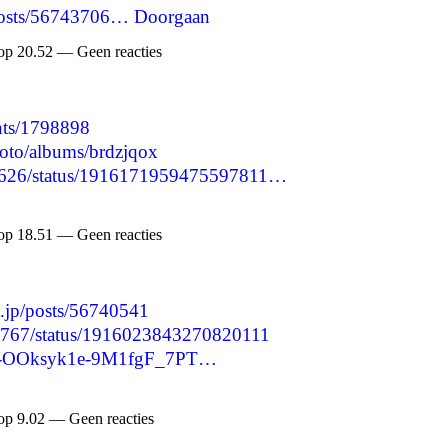
p/posts/56743706…
Doorgaan
op 20.52 — Geen reacties
nts/1798898
hoto/albums/brdzjqox
18626/status/1916171959475597811…
op 18.51 — Geen reacties
t.jp/posts/56740541
61767/status/1916023843270820111
re/-OOksyk1e-9M1fgF_7PT…
op 9.02 — Geen reacties