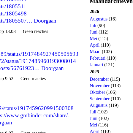
Maandarchieven
nts/1805511
2026
nts/1805498
Augustus
(16)
ents/1805507…
Doorgaan
Juli
(90)
op 13.08 — Geen reacties
Juni
(112)
Mei
(115)
April
(110)
Maart
(102)
63289/status/1917484927450505693
Februari
(110)
472/status/1917485960193008014
Januari
(121)
p/posts/56761923…
Doorgaan
2025
op 9.52 — Geen reacties
December
(115)
November
(113)
Oktober
(106)
September
(110)
Augustus
(119)
492/status/1917459620991500308
Juli
(102)
ps://www.gmbinder.com/share/-
Juni
(102)
rgaan
Mei
(116)
April
(110)