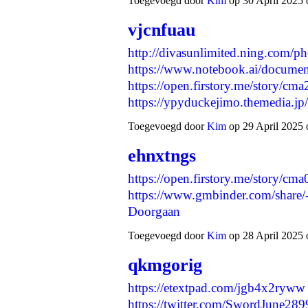
Toegevoegd door
Kim
op 30 April 2025 
vjcnfuau
http://divasunlimited.ning.com
https://www.notebook.ai/docume
https://open.firstory.me/story/
https://ypyduckejimo.themedia.j
Toegevoegd door
Kim
op 29 April 2025 
ehnxtngs
https://open.firstory.me/story/c
https://www.gmbinder.com/sh
Doorgaan
Toegevoegd door
Kim
op 28 April 2025 
qkmgorig
https://etextpad.com/jgb4x2ryww
https://twitter.com/SwordJune2