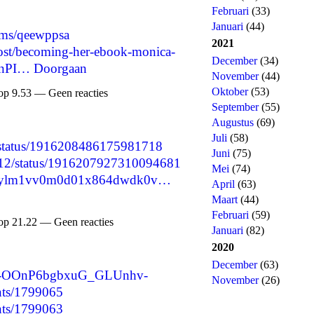
Februari
(33)
Januari
(44)
bums/qeewppsa
2021
/post/becoming-her-ebook-monica-
December
(34)
rGnPI…
Doorgaan
November
(44)
Oktober
(53)
op 9.53 — Geen reacties
September
(55)
Augustus
(69)
Juli
(58)
3/status/1916208486175981718
Juni
(75)
1512/status/1916207927310094681
Mei
(74)
y/cm9ylm1vv0m0d01x864dwdk0v…
April
(63)
Maart
(44)
Februari
(59)
op 21.22 — Geen reacties
Januari
(82)
2020
December
(63)
re/-OOnP6bgbxuG_GLUnhv-
November
(26)
nts/1799065
nts/1799063