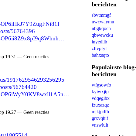
berichten
sbvtmmgf
uwcwaymu
e/-OP6iHkJ7Y9ZugFNi81I
nbgkqocn
/posts/56764396
qbwewcku
re/-OP6ii8Z9x8pI9q8Whnh…
inyedllb
zftvpfyf
bahxsqto
op 19.31 — Geen reacties
Populairste blog
berichten
status/1917629546293256295
wfgsowfo
p/posts/56764420
kyiwxjtp
are/-OP6iWyY0KV8wxll1A5n…
vdqegibx
fzuxazqz
mjkjpdfh
op 19.27 — Geen reacties
grxvqhif
vnswlult
nts/1805514