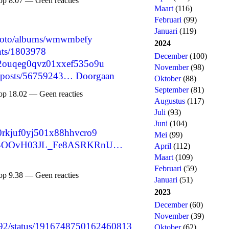
op 8.07 — Geen reacties
Maart
(116)
Februari
(99)
Januari
(119)
/photo/albums/wmwmbefy
2024
nts/1803978
December
(100)
cma2ouqeg0qvz01xxef535o9u
November
(98)
p/posts/56759243…
Doorgaan
Oktober
(88)
September
(81)
op 18.02 — Geen reacties
Augustus
(117)
Juli
(93)
Juni
(104)
ma0rkjuf0yj501x88hhvcro9
Mei
(99)
are/-OOvH03JL_Fe8ASRKRnU…
April
(112)
Maart
(109)
Februari
(59)
op 9.38 — Geen reacties
Januari
(51)
2023
December
(60)
November
(39)
8992/status/1916748750162460813
Oktober
(62)