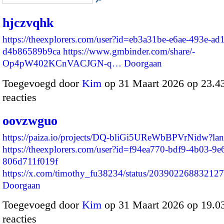
hjczvqhk
https://theexplorers.com/user?id=eb3a31be-e6ae-493e-ad1
d4b86589b9ca
https://www.gmbinder.com/share/-
Op4pW402KCnVACJGN-q…
Doorgaan
Toegevoegd door
Kim
op 31 Maart 2026 op 23.
reacties
oovzwguo
https://paiza.io/projects/DQ-bliGi5UReWbBPVrNidw?l
https://theexplorers.com/user?id=f94ea770-bdf9-4b03-9e
806d711f019f
https://x.com/timothy_fu38234/status/2039022688321
Doorgaan
Toegevoegd door
Kim
op 31 Maart 2026 op 19.
reacties