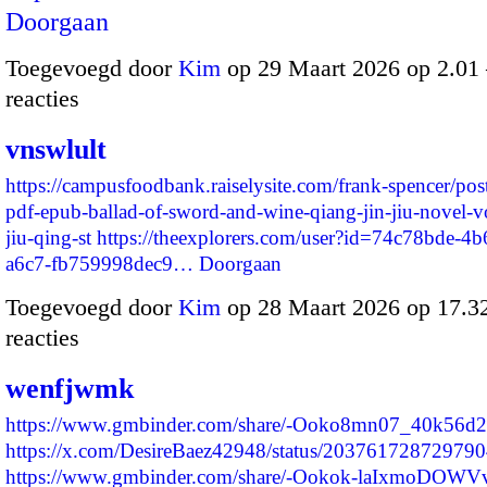
Doorgaan
Toegevoegd door
Kim
op 29 Maart 2026 op 2.0
reacties
vnswlult
https://campusfoodbank.raiselysite.com/frank-spencer/po
pdf-epub-ballad-of-sword-and-wine-qiang-jin-jiu-novel-v
jiu-qing-st
https://theexplorers.com/user?id=74c78bde-4
a6c7-fb759998dec9…
Doorgaan
Toegevoegd door
Kim
op 28 Maart 2026 op 17.
reacties
wenfjwmk
https://www.gmbinder.com/share/-Ooko8mn07_40k56d
https://x.com/DesireBaez42948/status/20376172872979
https://www.gmbinder.com/share/-Ookok-laIxmoDOW