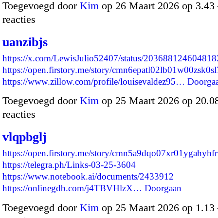
Toegevoegd door
Kim
op 26 Maart 2026 op 3.4
reacties
uanzibjs
https://x.com/LewisJulio52407/status/20368812460481
https://open.firstory.me/story/cmn6epatl02lb01w00zsk0sl
https://www.zillow.com/profile/louisevaldez95…
Doorga
Toegevoegd door
Kim
op 25 Maart 2026 op 20.
reacties
vlqpbglj
https://open.firstory.me/story/cmn5a9dqo07xr01ygahyhf
https://telegra.ph/Links-03-25-3604
https://www.notebook.ai/documents/2433912
https://onlinegdb.com/j4TBVHlzX…
Doorgaan
Toegevoegd door
Kim
op 25 Maart 2026 op 1.1