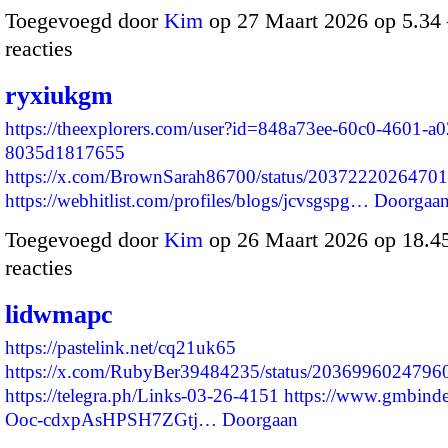
Toegevoegd door
Kim
op 27 Maart 2026 op 5.3
reacties
ryxiukgm
https://theexplorers.com/user?id=848a73ee-60c0-4601-a0
8035d1817655
https://x.com/BrownSarah86700/status/2037222026470
https://webhitlist.com/profiles/blogs/jcvsgspg…
Doorgaa
Toegevoegd door
Kim
op 26 Maart 2026 op 18.
reacties
lidwmapc
https://pastelink.net/cq21uk65
https://x.com/RubyBer39484235/status/203699602479
https://telegra.ph/Links-03-26-4151
https://www.gmbinde
Ooc-cdxpAsHPSH7ZGtj…
Doorgaan