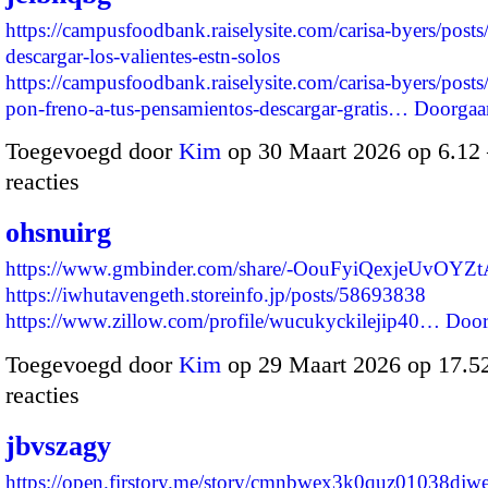
https://campusfoodbank.raiselysite.com/carisa-byers/posts
descargar-los-valientes-estn-solos
https://campusfoodbank.raiselysite.com/carisa-byers/posts
pon-freno-a-tus-pensamientos-descargar-gratis…
Doorgaa
Toegevoegd door
Kim
op 30 Maart 2026 op 6.1
reacties
ohsnuirg
https://www.gmbinder.com/share/-OouFyiQexjeUvOYZ
https://iwhutavengeth.storeinfo.jp/posts/58693838
https://www.zillow.com/profile/wucukyckilejip40…
Door
Toegevoegd door
Kim
op 29 Maart 2026 op 17.
reacties
jbvszagy
https://open.firstory.me/story/cmnbwex3k0quz01038djw