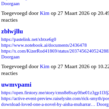
Doorgaan
Toegevoegd door
Kim
op 27 Maart 2026 op 20.
reacties
zblwjllu
https://pastelink.net/xbtxe6g0
https://www.notebook.ai/documents/2436478
https://x.com/KizerRod41869/status/20374562405242
Doorgaan
Toegevoegd door
Kim
op 27 Maart 2026 op 10.
reacties
uwmvpami
https://open.firstory.me/story/cmn8e8xay0fse01z3gp1l3fj
https://active-event-preview.raiselysite.com/rick-smyth/pos
download-loved-one-a-novel-by-aisha-muharrar…
Doorg