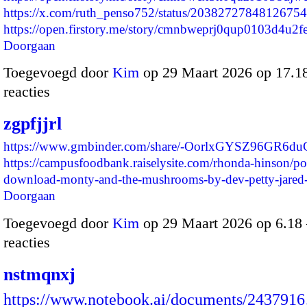
https://x.com/ruth_penso752/status/2038272784812675
https://open.firstory.me/story/cmnbweprj0qup0103d4u2
Doorgaan
Toegevoegd door
Kim
op 29 Maart 2026 op 17.
reacties
zgpfjjrl
https://www.gmbinder.com/share/-OorlxGYSZ96GR6d
https://campusfoodbank.raiselysite.com/rhonda-hinson/po
download-monty-and-the-mushrooms-by-dev-petty-jar
Doorgaan
Toegevoegd door
Kim
op 29 Maart 2026 op 6.1
reacties
nstmqnxj
https://www.notebook.ai/documents/243791