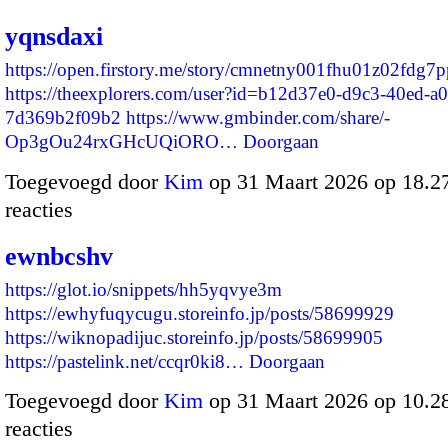
yqnsdaxi
https://open.firstory.me/story/cmnetny001fhu01z02fdg7
https://theexplorers.com/user?id=b12d37e0-d9c3-40ed-a0
7d369b2f09b2
https://www.gmbinder.com/share/-
Op3gOu24rxGHcUQiORO…
Doorgaan
Toegevoegd door
Kim
op 31 Maart 2026 op 18.
reacties
ewnbcshv
https://glot.io/snippets/hh5yqvye3m
https://ewhyfuqycugu.storeinfo.jp/posts/58699929
https://wiknopadijuc.storeinfo.jp/posts/58699905
https://pastelink.net/ccqr0ki8…
Doorgaan
Toegevoegd door
Kim
op 31 Maart 2026 op 10.
reacties