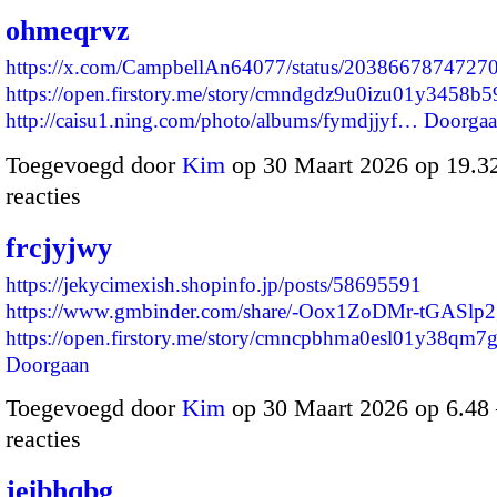
ohmeqrvz
https://x.com/CampbellAn64077/status/2038667874727
https://open.firstory.me/story/cmndgdz9u0izu01y3458b
http://caisu1.ning.com/photo/albums/fymdjjyf…
Doorga
Toegevoegd door
Kim
op 30 Maart 2026 op 19.
reacties
frcjyjwy
https://jekycimexish.shopinfo.jp/posts/58695591
https://www.gmbinder.com/share/-Oox1ZoDMr-tGASlp
https://open.firstory.me/story/cmncpbhma0esl01y38qm
Doorgaan
Toegevoegd door
Kim
op 30 Maart 2026 op 6.4
reacties
jeibhqbg