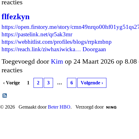
reacties
flfezkyn
https://open.firstory.me/story/cmn49nrqo00hf01yg51qs2
https://pastelink.net/qr5ak3mr
https://webhitlist.com/profiles/blogs/rrpkmbnp
https://reach.link/ziwhaxiwicka…
Doorgaan
Toegevoegd door
Kim
op 24 Maart 2026 op 8.0
reacties
‹ Vorige
1
2
3
…
6
Volgende ›
© 2026 Gemaakt door
Beter HBO
. Verzorgd door