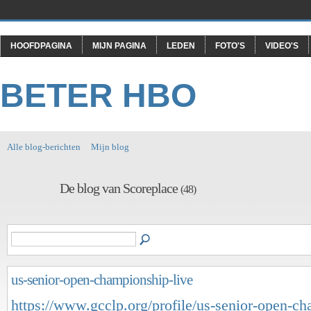
HOOFDPAGINA
MIJN PAGINA
LEDEN
FOTO'S
VIDEO'S
BETER HBO
Alle blog-berichten
Mijn blog
De blog van Scoreplace
(48)
us-senior-open-championship-live
https://www.gcclp.org/profile/us-senior-open-c