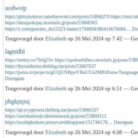
ucelwvtp
https://ghirykekivuv.amebaownd.com/posts/53868270
https://mez.in
https://nkuqoritojaz.storeinfo.jp/posts/53868365
https://x.com/guarino_do15221/status/1794604386414678484…
Do
Toegevoegd door
Elizabeth
op 26 Mei 2024 op 7.42 — Gee
lagezdbl
https://rentry.co/7fefg55v
https://opoknebifino.storeinfo.jp/posts/53
https://thysasiknisa.theblog.me/posts/53867837
https://paiza.io/projects/gUQUNBpoVBaUUa2MPzEnnw?langua
Doorgaan
Toegevoegd door
Elizabeth
op 26 Mei 2024 op 6.51 — Gee
pbgkpqxq
https://qicycygesson.theblog.me/posts/53866327
https://uxenkaresejo.therestaurant.jp/posts/53866313
https://ucakighofuno.pixnet.net/blog/post/151746178…
Doorgaan
Toegevoegd door
Elizabeth
op 26 Mei 2024 op 4.08 — Gee