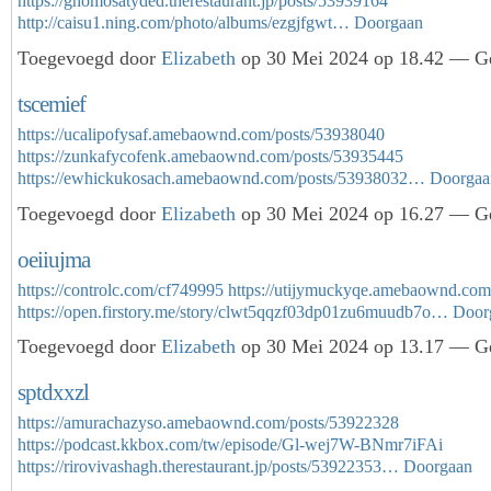
https://ghomosatyded.therestaurant.jp/posts/53939164
http://caisu1.ning.com/photo/albums/ezgjfgwt…
Doorgaan
Toegevoegd door
Elizabeth
op 30 Mei 2024 op 18.42 — Ge
tscemief
https://ucalipofysaf.amebaownd.com/posts/53938040
https://zunkafycofenk.amebaownd.com/posts/53935445
https://ewhickukosach.amebaownd.com/posts/53938032…
Doorgaa
Toegevoegd door
Elizabeth
op 30 Mei 2024 op 16.27 — Ge
oeiiujma
https://controlc.com/cf749995
https://utijymuckyqe.amebaownd.com
https://open.firstory.me/story/clwt5qqzf03dp01zu6muudb7o…
Door
Toegevoegd door
Elizabeth
op 30 Mei 2024 op 13.17 — Ge
sptdxxzl
https://amurachazyso.amebaownd.com/posts/53922328
https://podcast.kkbox.com/tw/episode/Gl-wej7W-BNmr7iFAi
https://rirovivashagh.therestaurant.jp/posts/53922353…
Doorgaan