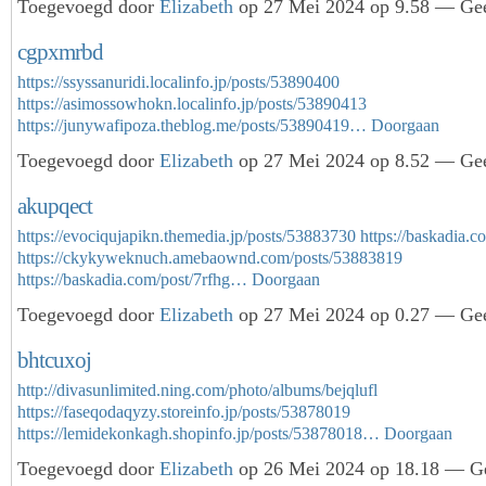
Toegevoegd door
Elizabeth
op 27 Mei 2024 op 9.58 — Gee
cgpxmrbd
https://ssyssanuridi.localinfo.jp/posts/53890400
https://asimossowhokn.localinfo.jp/posts/53890413
https://junywafipoza.theblog.me/posts/53890419…
Doorgaan
Toegevoegd door
Elizabeth
op 27 Mei 2024 op 8.52 — Gee
akupqect
https://evociqujapikn.themedia.jp/posts/53883730
https://baskadia.c
https://ckykyweknuch.amebaownd.com/posts/53883819
https://baskadia.com/post/7rfhg…
Doorgaan
Toegevoegd door
Elizabeth
op 27 Mei 2024 op 0.27 — Gee
bhtcuxoj
http://divasunlimited.ning.com/photo/albums/bejqlufl
https://faseqodaqyzy.storeinfo.jp/posts/53878019
https://lemidekonkagh.shopinfo.jp/posts/53878018…
Doorgaan
Toegevoegd door
Elizabeth
op 26 Mei 2024 op 18.18 — Ge