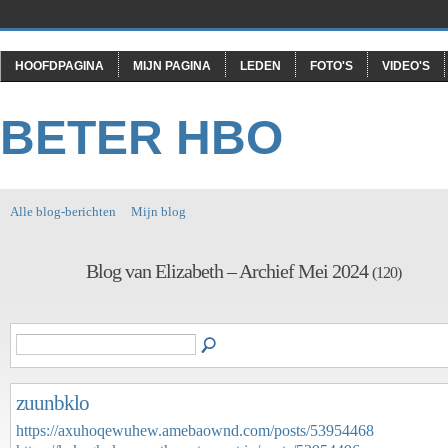
HOOFDPAGINA
MIJN PAGINA
LEDEN
FOTO'S
VIDEO'S
BETER HBO
Alle blog-berichten
Mijn blog
Blog van Elizabeth – Archief Mei 2024
(120)
zuunbklo
https://axuhoqewuhew.amebaownd.com/posts/53954468