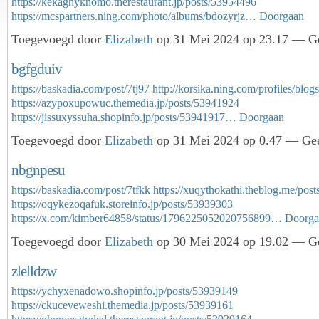
https://kekaghyknomo.therestaurant.jp/posts/53954496
https://mcspartners.ning.com/photo/albums/bdozyrjz…
Doorgaan
Toegevoegd door
Elizabeth
op 31 Mei 2024 op 23.17 — Ge
bgfgduiv
https://baskadia.com/post/7tj97
http://korsika.ning.com/profiles/blog
https://azypoxupowuc.themedia.jp/posts/53941924
https://jissuxyssuha.shopinfo.jp/posts/53941917…
Doorgaan
Toegevoegd door
Elizabeth
op 31 Mei 2024 op 0.47 — Gee
nbgnpesu
https://baskadia.com/post/7tfkk
https://xuqythokathi.theblog.me/pos
https://oqykezoqafuk.storeinfo.jp/posts/53939303
https://x.com/kimber64858/status/1796225052020756899…
Doorga
Toegevoegd door
Elizabeth
op 30 Mei 2024 op 19.02 — Ge
zlelldzw
https://ychyxenadowo.shopinfo.jp/posts/53939149
https://ckuceveweshi.themedia.jp/posts/53939161