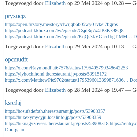
Toegevoegd door
Elizabeth
op 29 Mei 2024 op 10.28 — Ge
pryxucjz
https://open.firstory.me/story/clwrjqb6b05wy01vkei7bgros
https://podcast.kkbox.com/tw/episode/Csjd3q7x4JP3Kz98Q8
https://podcast.kkbox.com/tw/episode/KqQs3kVGicr1bgTiMM…
D
Toegevoegd door
Elizabeth
op 29 Mei 2024 op 10.13 — Ge
opcmudft
https://x.com/RaymondPat67576/status/1795405799348642253
https://ylyhochihomi.therestaurant.jp/posts/53915172
https://x.com/MatthewPie9702/status/1795396013399871636…
Doo
Toegevoegd door
Elizabeth
op 28 Mei 2024 op 19.47 — Ge
ksrctlaj
https://hosufadefoth.therestaurant.jp/posts/53908357
https://huxexymycyju.localinfo.jp/posts/53908359
https://hiknagyzovess.therestaurant.jp/posts/53908318
https://rentr
Doorgaan