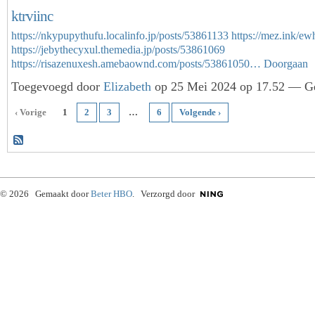
ktrviinc
https://nkypupythufu.localinfo.jp/posts/53861133
https://mez.ink/e
https://jebythecyxul.themedia.jp/posts/53861069
https://risazenuxesh.amebaownd.com/posts/53861050…
Doorgaan
Toegevoegd door
Elizabeth
op 25 Mei 2024 op 17.52 — Ge
‹ Vorige
1
2
3
…
6
Volgende ›
© 2026 Gemaakt door
Beter HBO
. Verzorgd door