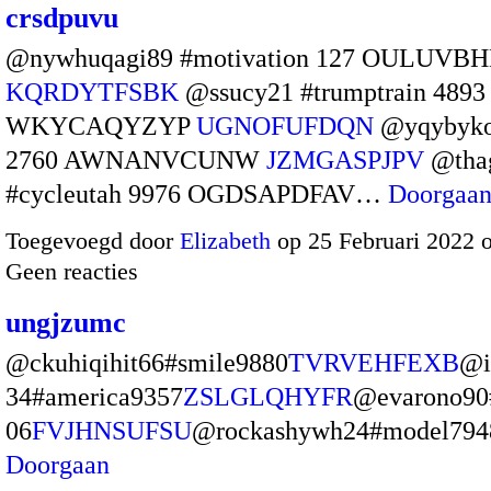
crsdpuvu
@nywhuqagi89 #motivation 127 OULUV
KQRDYTFSBK
@ssucy21 #trumptrain 4893
WKYCAQYZYP
UGNOFUFDQN
@yqybyko
2760 AWNANVCUNW
JZMGASPJPV
@tha
#cycleutah 9976 OGDSAPDFAV…
Doorgaa
Toegevoegd door
Elizabeth
op 25 Februari 2022 
Geen reacties
ungjzumc
@ckuhiqihit66#smile9880
TVRVEHFEXB
@i
34#america9357
ZSLGLQHYFR
@evarono90
06
FVJHNSUFSU
@rockashywh24#model79
Doorgaan