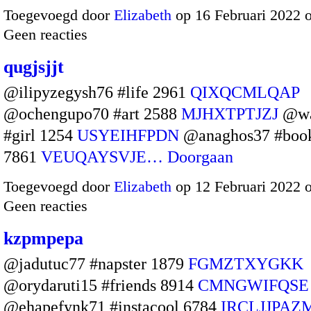
Toegevoegd door
Elizabeth
op 16 Februari 2022 
Geen reacties
qugjsjjt
@ilipyzegysh76 #life 2961
QIXQCMLQAP
@ochengupo70 #art 2588
MJHXTPTJZJ
@wa
#girl 1254
USYEIHFPDN
@anaghos37 #boo
7861
VEUQAYSVJE…
Doorgaan
Toegevoegd door
Elizabeth
op 12 Februari 2022 
Geen reacties
kzpmpepa
@jadutuc77 #napster 1879
FGMZTXYGKK
@orydaruti15 #friends 8914
CMNGWIFQSE
@ehapefynk71 #instacool 6784
IRCLJJPAZ