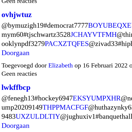
Geen reacties
ovhjwtuz
@bymuzigh19#democrat7777
BOYUBEQXE
mym60#tjschwartz3528
JCHAYVTFMH
@thi
ooklynpdf3279
PACXZTQFES
@zivad33#hi
Doorgaan
Toegevoegd door
Elizabeth
op 16 Februari 2022 
Geen reacties
lwkffbcp
@fenegh13#hockey6947
EKSYUMPXHR
@no
ump20209149
THPPMACFGF
@huthazynky6
9483
UXZULDLTIY
@jughuxiv1#banquetha
Doorgaan