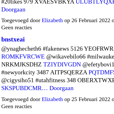
#20likes 979 XVAESVBKYA
ULUBTLYQ
Doorgaan
Toegevoegd door
Elizabeth
op 26 Februari 2022 
Geen reacties
bnstxeai
@ynaghecheth6 #fakenews 5126 YEOFRW
ROMKFVRCWE
@wikavebilo66 #milwauke
NRKMJKSDHZ
TZIYDIVGDN
@efetybovi
#newyorkcity 3487 AITPSQERZA
PQTDMF
@cigysiho51 #utahfitness 348 OBERXTWX
SKSPUBDCMR…
Doorgaan
Toegevoegd door
Elizabeth
op 25 Februari 2022 
Geen reacties