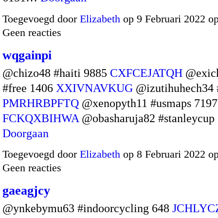
Toegevoegd door
Elizabeth
op 9 Februari 2022 o
Geen reacties
wqgainpi
@chizo48 #haiti 9885
CXFCEJATQH
@exich
#free 1406
XXIVNAVKUG
@izutihuhech34 
PMRHRBPFTQ
@xenopyth11 #usmaps 7197
FCKQXBIHWA
@obasharuja82 #stanleycu
Doorgaan
Toegevoegd door
Elizabeth
op 8 Februari 2022 o
Geen reacties
gaeagjcy
@ynkebymu63 #indoorcycling 648
JCHLYC