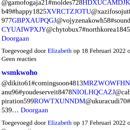
@gamofogaja21#moldes728
HDXUCAMDJ
b49#happy1825
XVRCTZJOTU
@xazifosoju
977
GBPXAUPQGJ
@vojyzenakowh58#sound
CYUAIWPXJY
@chytobux7#northkorea184
Doorgaan
Toegevoegd door
Elizabeth
op 18 Februari 2022 
Geen reacties
wsmkwoho
@dikito61#comingsoon4813
MRZWOWFHN
anu96#youdeserveit8478
NIOLHQCAZJ
@cab
piration599
ROWTXUNNDM
@ukuracudi70#
539…
Doorgaan
Toegevoegd door
Elizabeth
op 17 Februari 2022 