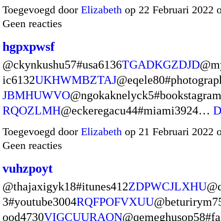
Toegevoegd door
Elizabeth
op 22 Februari 2022 
Geen reacties
hgpxpwsf
@ckynkushu57#usa6136
TGADKGZDJD
@my
ic6132
UKHWMBZTAJ
@eqele80#photograp
JBMHUWVO
@ngokaknelyck5#bookstagra
RQOZLMH
@eckeregacu44#miami3924…
D
Toegevoegd door
Elizabeth
op 21 Februari 2022 
Geen reacties
vuhzpoyt
@thajaxigyk18#itunes412
ZDPWCJLXHU
@q
3#youtube3004
RQFPOFVXUU
@beturirym75
ood4730
VIGCUURAON
@qemeghusop58#fa