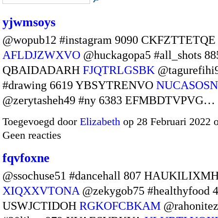
yjwmsoys
@wopub12 #instagram 9090 CKFZTTETQE
AFLDJZWXVO
@huckagopa5 #all_shots 88
QBAIDADARH
FJQTRLGSBK
@tagurefihi
#drawing 6619 YBSYTRENVO
NUCASOSN
@zerytasheh49 #ny 6383 EFMBDTVPVG…
Toegevoegd door
Elizabeth
op 28 Februari 2022 
Geen reacties
fqvfoxne
@ssochuse51 #dancehall 807 HAUKILIXM
XIQXXVTONA
@zekygob75 #healthyfood 
USWJCTIDOH
RGKOFCBKAM
@rahonite