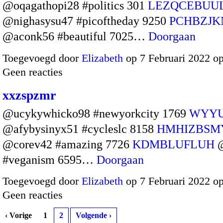
@oqagathopi28 #politics 301
LEZQCEBUU
@nighasysu47 #picoftheday 9250
PCHBZJK
@aconk56 #beautiful 7025…
Doorgaan
Toegevoegd door
Elizabeth
op 7 Februari 2022 o
Geen reacties
xxzspzmr
@ucykywhicko98 #newyorkcity 1769
WYY
@afybysinyx51 #cycleslc 8158
HMHIZBSM
@corev42 #amazing 7726
KDMBLUFLUH
@
#veganism 6595…
Doorgaan
Toegevoegd door
Elizabeth
op 7 Februari 2022 o
Geen reacties
‹ Vorige
1
2
Volgende ›