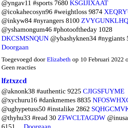
@yngav11 #sports 7680
KSGIJIXAAT
@icokahecosyn96 #weightloss 9874
XEQRY
@inkyw84 #nyrangers 8100
ZVYGUNKLH
@yshamongum46 #photooftheday 1028
DKCSMSNQUN
@ybashyknen34 #nygiants
Doorgaan
Toegevoegd door
Elizabeth
op 10 Februari 2022 
Geen reacties
lfztxzcd
@aknonk38 #authentic 9225
CJIGSFUYME
@xychuru16 #dankmemes 8835
NFOSWHX
@ughypetuss50 #instalike 2862
SQHGCMV
@thyhu33 #read 30
ZFWCLTAGDW
@inusa
6151…
Doorgaan