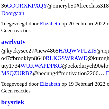
36
GOORXKPXQY
@omeryb50#freeclass31
Doorgaan
Toegevoegd door
Elizabeth
op 20 Februari 2022 
Geen reacties
awrlvutv
@kyckysec27#new4865
HAQWVFLZIS
@uq
o47#brooklyn8640
RLKGSWRAWD
@kurogh
uty1734
WUKWAPDPKG
@ockedurych90#lo
MSQZURBZ
@hecung4#motivation2266…
D
Toegevoegd door
Elizabeth
op 19 Februari 2022 
Geen reacties
bcysriek