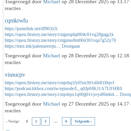
Toegevoegd door
Michael
op 28 December 2025 op 13.17
reacties
cqmkrwfu
https://pastelink.net/df903s5i
https://open.firstory.me/story/cmjpmplqt004c01vq28jpgg1k
https://open.firstory.me/story/cmjpmo9ni004301vqa7g52y70
https://mez.ink/palenureroju…
Doorgaan
Toegevoegd door
Michael
op 28 December 2025 op 12.18
reacties
visnucpv
https://open.firstory.me/story/cmjobq1fy05m301s6b81l0qvf
https://podcast.kkbox.com/tw/episode/L_q0Jp9JKJ1A7UFHR0
https://open.firstory.me/story/cmjobpx1q00jj01vyeydf6mh4…
Door
Toegevoegd door
Michael
op 27 December 2025 op 14.17
reacties
‹ Vorige
1
2
3
…
6
Volgende ›