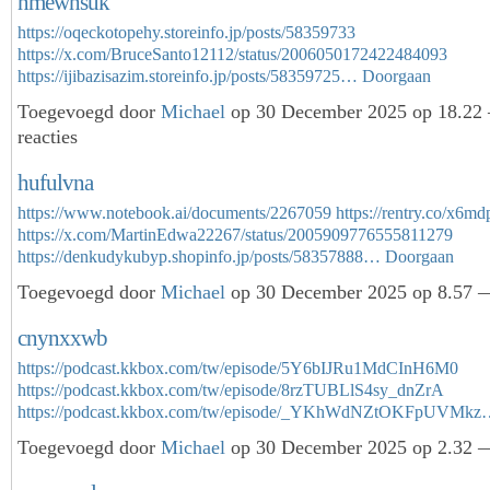
nmewhsuk
https://oqeckotopehy.storeinfo.jp/posts/58359733
https://x.com/BruceSanto12112/status/2006050172422484093
https://ijibazisazim.storeinfo.jp/posts/58359725…
Doorgaan
Toegevoegd door
Michael
op 30 December 2025 op 18.22
reacties
hufulvna
https://www.notebook.ai/documents/2267059
https://rentry.co/x6md
https://x.com/MartinEdwa22267/status/2005909776555811279
https://denkudykubyp.shopinfo.jp/posts/58357888…
Doorgaan
Toegevoegd door
Michael
op 30 December 2025 op 8.57 —
cnynxxwb
https://podcast.kkbox.com/tw/episode/5Y6bIJRu1MdCInH6M0
https://podcast.kkbox.com/tw/episode/8rzTUBLlS4sy_dnZrA
https://podcast.kkbox.com/tw/episode/_YKhWdNZtOKFpUVMk
Toegevoegd door
Michael
op 30 December 2025 op 2.32 —