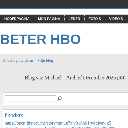
HOOFDPAGINA
MIJN PAGINA
LEDEN
FOTO'S
VIDEO'S
BETER HBO
Alle blog-berichten
Mijn blog
Blog van Michael – Archief December 2025
(104)
ijnodktx
https://open.firstory.me/story/cmjug7ajv016h01rydqjyawg5