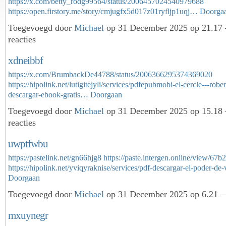
https://x.com/betty_rodg99564/status/2006457024540979688
https://open.firstory.me/story/cmjugfx5d017z01ryfljp1uqj…
Doorga
Toegevoegd door
Michael
op 31 December 2025 op 21.17
reacties
xdneibbf
https://x.com/BrumbackDe44788/status/2006366295374369020
https://hipolink.net/lutigitejyli/services/pdfepubmobi-el-cercle---robe
descargar-ebook-gratis…
Doorgaan
Toegevoegd door
Michael
op 31 December 2025 op 15.18
reacties
uwptfwbu
https://pastelink.net/gn66hjg8
https://paste.intergen.online/view/67
https://hipolink.net/yviqyraknise/services/pdf-descargar-el-poder-de
Doorgaan
Toegevoegd door
Michael
op 31 December 2025 op 6.21 —
mxuynegr