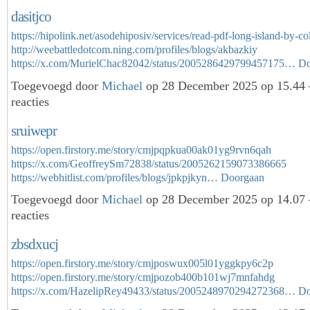
dasitjco
https://hipolink.net/asodehiposiv/services/read-pdf-long-island-by-co
http://weebattledotcom.ning.com/profiles/blogs/akbazkiy
https://x.com/MurielChac82042/status/2005286429799457175…
Do
Toegevoegd door
Michael
op 28 December 2025 op 15.44
reacties
sruiwepr
https://open.firstory.me/story/cmjpqpkua00ak01yg9rvn6qah
https://x.com/GeoffreySm72838/status/2005262159073386665
https://webhitlist.com/profiles/blogs/jpkpjkyn…
Doorgaan
Toegevoegd door
Michael
op 28 December 2025 op 14.07
reacties
zbsdxucj
https://open.firstory.me/story/cmjposwux005l01yggkpy6c2p
https://open.firstory.me/story/cmjpozob400b101wj7mnfahdg
https://x.com/HazelipRey49433/status/2005248970294272368…
Do