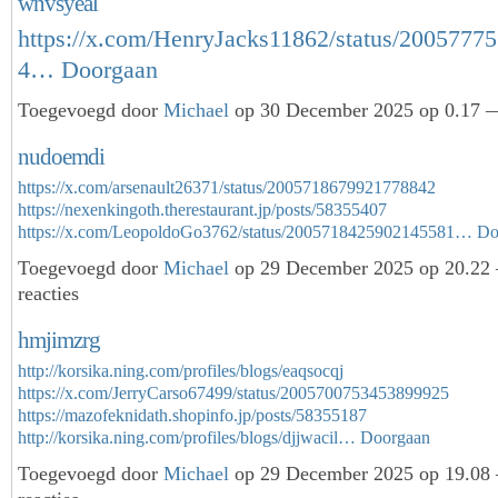
wnvsyeal
https://x.com/HenryJacks11862/status/2005777
4…
Doorgaan
Toegevoegd door
Michael
op 30 December 2025 op 0.17 —
nudoemdi
https://x.com/arsenault26371/status/2005718679921778842
https://nexenkingoth.therestaurant.jp/posts/58355407
https://x.com/LeopoldoGo3762/status/2005718425902145581…
Do
Toegevoegd door
Michael
op 29 December 2025 op 20.22
reacties
hmjimzrg
http://korsika.ning.com/profiles/blogs/eaqsocqj
https://x.com/JerryCarso67499/status/2005700753453899925
https://mazofeknidath.shopinfo.jp/posts/58355187
http://korsika.ning.com/profiles/blogs/djjwacil…
Doorgaan
Toegevoegd door
Michael
op 29 December 2025 op 19.08