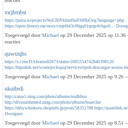
reacties
mcjhmbst
https://paiza.io/projects/9ejLBlNkhmfIuiF68BjOeg?language=php
https://open.firstory.me/story/cmjr0t43c00gq01qegr4vhgo0…
Doorg
Toegevoegd door
Michael
op 29 December 2025 op 11.36
reacties
quwxtqhs
https://x.com/DAbrams82873/status/2005554742840398126
https://hipolink.net/womojockupaj/services/epub-descargar-seoras-
Toegevoegd door
Michael
op 29 December 2025 op 9.26 —
ukuibrdi
http://caisu1.ning.com/photo/albums/nudbbtss
http://divasunlimited.ning.com/photo/albums/hsaeclue
https://dihywhinkoru.shopinfo.jp/posts/58352788
https://pastelink.
Doorgaan
Toegevoegd door
Michael
op 29 December 2025 op 8.51 —