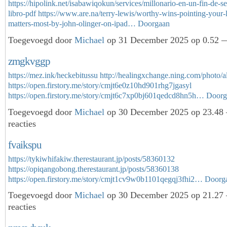
https://hipolink.net/isabawiqokun/services/millonario-en-un-fin-de-s
libro-pdf
https://www.are.na/terry-lewis/worthy-wins-pointing-your-
matters-most-by-john-olinger-on-ipad…
Doorgaan
Toegevoegd door
Michael
op 31 December 2025 op 0.52 —
zmgkvggp
https://mez.ink/heckebitussu
http://healingxchange.ning.com/photo/
https://open.firstory.me/story/cmjt6e0z10hd901rhg7jgasyl
https://open.firstory.me/story/cmjt6c7xp0bj601qedcd8hn5h…
Doorg
Toegevoegd door
Michael
op 30 December 2025 op 23.48
reacties
fvaikspu
https://tykiwhifakiw.therestaurant.jp/posts/58360132
https://opiqangobong.therestaurant.jp/posts/58360138
https://open.firstory.me/story/cmjt1cv9w0b1101qegqj3fhi2…
Doorg
Toegevoegd door
Michael
op 30 December 2025 op 21.27
reacties