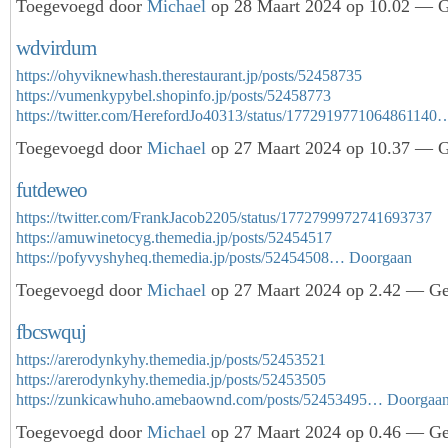
Toegevoegd door
Michael
op 28 Maart 2024 op 10.02 — Ge
wdvirdum
https://ohyviknewhash.therestaurant.jp/posts/52458735
https://vumenkypybel.shopinfo.jp/posts/52458773
https://twitter.com/HerefordJo40313/status/1772919771064861140
Toegevoegd door
Michael
op 27 Maart 2024 op 10.37 — Ge
futdeweo
https://twitter.com/FrankJacob2205/status/1772799972741693737
https://amuwinetocyg.themedia.jp/posts/52454517
https://pofyvyshyheq.themedia.jp/posts/52454508…
Doorgaan
Toegevoegd door
Michael
op 27 Maart 2024 op 2.42 — Gee
fbcswquj
https://arerodynkyhy.themedia.jp/posts/52453521
https://arerodynkyhy.themedia.jp/posts/52453505
https://zunkicawhuho.amebaownd.com/posts/52453495…
Doorgaa
Toegevoegd door
Michael
op 27 Maart 2024 op 0.46 — Gee