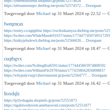
https://ythemodozedu.shopinfo.jp/posts/52574626
https://ufenamonuqec.theblog.me/posts/52574572…
Doorgaan
Toegevoegd door
Michael
op 31 Maart 2024 op 22.52 — Ge
fweqmcax
https://rentry.co/agtgtfmz
https://owilonkamyza.theblog.me/posts/5
https://twitter.com/WhiteMaude91037/status/177447745074931729
https://knikyjebulewh.theblog.me/posts/52566026…
Doorgaan
Toegevoegd door
Michael
op 31 Maart 2024 op 18.47 — Ge
cuqtbgvx
https://twitter.com/NoltingRut6591/status/1774445865974808592
https://twitter.com/WilliamFle2978/status/1774358042856898837
https://whypalyvuqyl.therestaurant.jp/posts/52564777…
Doorgaan
Toegevoegd door
Michael
op 31 Maart 2024 op 16.42 — Ge
lioxdqlz
https://ijyfyshagala.shopinfo.jp/posts/52551873
https://ngabiweduvem.amebaownd.com/posts/52551877