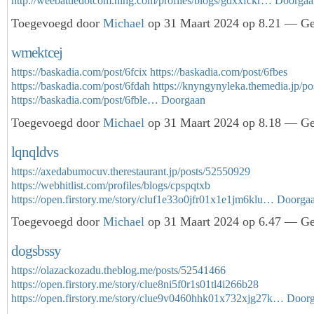
http://weebattledotcom.ning.com/profiles/blogs/gdxxfckr…
Doorgaa
Toegevoegd door
Michael
op 31 Maart 2024 op 8.21 — Gee
wmektcej
https://baskadia.com/post/6fcix
https://baskadia.com/post/6fbes
https://baskadia.com/post/6fdah
https://knyngynyleka.themedia.jp/p
https://baskadia.com/post/6fble…
Doorgaan
Toegevoegd door
Michael
op 31 Maart 2024 op 8.18 — Gee
lqnqldvs
https://axedabumocuv.therestaurant.jp/posts/52550929
https://webhitlist.com/profiles/blogs/cpspqtxb
https://open.firstory.me/story/cluf1e33o0jfr01x1e1jm6klu…
Doorga
Toegevoegd door
Michael
op 31 Maart 2024 op 6.47 — Gee
dogsbssy
https://olazackozadu.theblog.me/posts/52541466
https://open.firstory.me/story/clue8ni5f0r1s01tl4i266b28
https://open.firstory.me/story/clue9v0460hhk01x732xjg27k…
Door