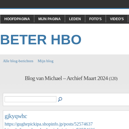
HOOFDPAGINA
MIJN PAGINA
LEDEN
FOTO'S
VIDEO'S
BETER HBO
Alle blog-berichten
Mijn blog
Blog van Michael – Archief Maart 2024
(120)
gjkyqwhc
https://gughepickipa.shopinfo.jp/posts/52574637