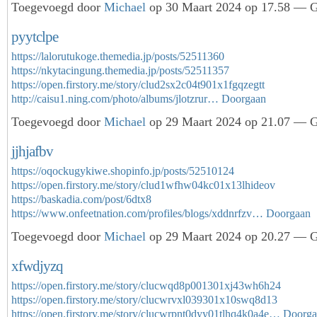
Toegevoegd door
Michael
op 30 Maart 2024 op 17.58 — Ge
pyytclpe
https://lalorutukoge.themedia.jp/posts/52511360
https://nkytacingung.themedia.jp/posts/52511357
https://open.firstory.me/story/clud2sx2c04t901x1fgqzegtt
http://caisu1.ning.com/photo/albums/jlotzrur…
Doorgaan
Toegevoegd door
Michael
op 29 Maart 2024 op 21.07 — Ge
jjhjafbv
https://oqockugykiwe.shopinfo.jp/posts/52510124
https://open.firstory.me/story/clud1wfhw04kc01x13lhideov
https://baskadia.com/post/6dtx8
https://www.onfeetnation.com/profiles/blogs/xddnrfzv…
Doorgaan
Toegevoegd door
Michael
op 29 Maart 2024 op 20.27 — Ge
xfwdjyzq
https://open.firstory.me/story/clucwqd8p001301xj43wh6h24
https://open.firstory.me/story/clucwrvxl039301x10swq8d13
https://open.firstory.me/story/clucwrpnt0dyy01tlhq4k0a4e…
Doorga