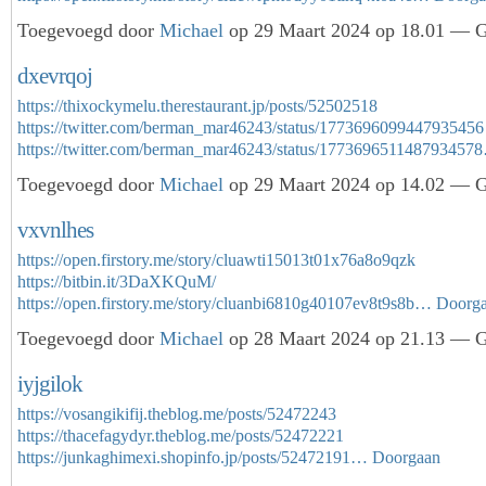
Toegevoegd door
Michael
op 29 Maart 2024 op 18.01 — Ge
dxevrqoj
https://thixockymelu.therestaurant.jp/posts/52502518
https://twitter.com/berman_mar46243/status/1773696099447935456
https://twitter.com/berman_mar46243/status/177369651148793457
Toegevoegd door
Michael
op 29 Maart 2024 op 14.02 — Ge
vxvnlhes
https://open.firstory.me/story/cluawti15013t01x76a8o9qzk
https://bitbin.it/3DaXKQuM/
https://open.firstory.me/story/cluanbi6810g40107ev8t9s8b…
Doorg
Toegevoegd door
Michael
op 28 Maart 2024 op 21.13 — Ge
iyjgilok
https://vosangikifij.theblog.me/posts/52472243
https://thacefagydyr.theblog.me/posts/52472221
https://junkaghimexi.shopinfo.jp/posts/52472191…
Doorgaan