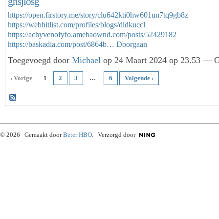
gnsjlosg
https://open.firstory.me/story/clu642kti0hw601un7tq9gb8z
https://webhitlist.com/profiles/blogs/dldkuccl
https://achyvenofyfo.amebaownd.com/posts/52429182
https://baskadia.com/post/6864b…
Doorgaan
Toegevoegd door
Michael
op 24 Maart 2024 op 23.53 — Ge
‹ Vorige
1
2
3
…
6
Volgende ›
© 2026 Gemaakt door
Beter HBO
. Verzorgd door