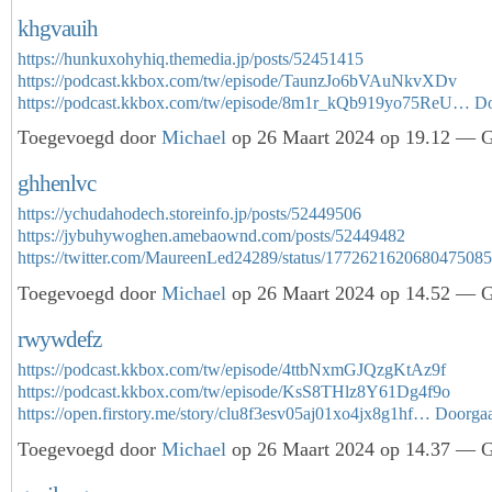
khgvauih
https://hunkuxohyhiq.themedia.jp/posts/52451415
https://podcast.kkbox.com/tw/episode/TaunzJo6bVAuNkvXDv
https://podcast.kkbox.com/tw/episode/8m1r_kQb919yo75ReU…
Do
Toegevoegd door
Michael
op 26 Maart 2024 op 19.12 — Ge
ghhenlvc
https://ychudahodech.storeinfo.jp/posts/52449506
https://jybuhywoghen.amebaownd.com/posts/52449482
https://twitter.com/MaureenLed24289/status/17726216206804750
Toegevoegd door
Michael
op 26 Maart 2024 op 14.52 — Ge
rwywdefz
https://podcast.kkbox.com/tw/episode/4ttbNxmGJQzgKtAz9f
https://podcast.kkbox.com/tw/episode/KsS8THlz8Y61Dg4f9o
https://open.firstory.me/story/clu8f3esv05aj01xo4jx8g1hf…
Doorga
Toegevoegd door
Michael
op 26 Maart 2024 op 14.37 — Ge