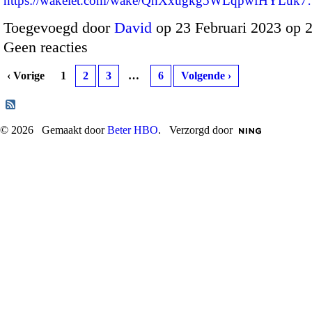
https://wakelet.com/wake/QhXxugkg5WLqpwfHYLuk
Toegevoegd door
David
op 23 Februari 2023 op 
Geen reacties
‹ Vorige
1
2
3
…
6
Volgende ›
© 2026 Gemaakt door
Beter HBO
. Verzorgd door