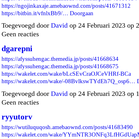
https://ngojinkaxaje.amebaownd.com/posts/41671312
https://bitbin.it/vfnlxBb9/…
Doorgaan
Toegevoegd door
David
op 24 Februari 2023 op 
Geen reacties
dgarepni
https://afyssuhengac.themedia.jp/posts/41668634
https://afyssuhengac.themedia.jp/posts/41668675
https://wakelet.com/wake/bLcSEvCraOJCeVHRf-BCa
https://wakelet.com/wake/-08BvlkswTYdEh7Q_osp6…
Toegevoegd door
David
op 24 Februari 2023 op 
Geen reacties
ryyutorv
https://wutiluquqosh.amebaownd.com/posts/41683490
https://wakelet.com/wake/YYmNTR3ONFq3LfHGdUa