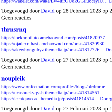
https://wakelet.com/wake/Lw4uirOUdkGGlluoceyIU…
D
Toegevoegd door
David
op 28 Februari 2023 op 
Geen reacties
thrnsrnq
https://ipeknobiluto.amebaownd.com/posts/41820977
https://ojadexothasi.amebaownd.com/posts/41820930
https://akewhyngubyz.themedia.jp/posts/41812726…
Do
Toegevoegd door
David
op 27 Februari 2023 op 
Geen reacties
noupleik
https://www.onfeetnation.com/profiles/blogs/plrdmrue
https://ucashuckyqysh.themedia.jp/posts/41814561
https://iceniqaxecac.themedia.jp/posts/41814514…
Doorg
Toegevoegd door
David
op 27 Februari 2023 op 