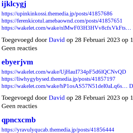
ijklcygj
https://upinkinkossi.themedia.jp/posts/41857686
https://ferenkicotul.amebaownd.com/posts/41857651
https://wakelet.com/wake/nlMwF03H3HVv8cfxVkFts…
Toegevoegd door
David
op 28 Februari 2023 op 
Geen reacties
ebyerjvm
https://wakelet.com/wake/UjHauI734pF5d6lQCNvQD
https://liwhygybysed.themedia.jp/posts/41857197
https://wakelet.com/wake/hP1osAS57N51deI0aLq6s…
D
Toegevoegd door
David
op 28 Februari 2023 op 
Geen reacties
qpncxcmb
https://yravulyqucab.themedia.jp/posts/41856444