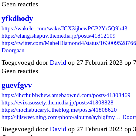
Geen reacties
yfkdhody
https://wakelet.com/wake/JCX3ijbcwPCP2Yc5Q9b43
https://efangishapuv.themedia.jp/posts/41812109
https://twitter.com/MabelDiamond4/status/163009528
Doorgaan
Toegevoegd door
David
op 27 Februari 2023 op 
Geen reacties
guevfgvv
https://ihethubiwhew.amebaownd.com/posts/41808469
https://evixasossety.themedia.jp/posts/41808828
https://nochabucaryk.theblog.me/posts/41808620
http://jijisweet.ning.com/photo/albums/ayhlqfmy…
Door
Toegevoegd door
David
op 27 Februari 2023 op 