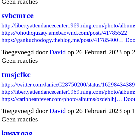
Geen reacties
svbcmrce
http://libertyattendancecenter1969.ning.com/photo/albu
https://ohothojuzaty.amebaownd.com/posts/41785522
https://gankuchodogy.theblog.me/posts/41785400…
Doo
Toegevoegd door
David
op 26 Februari 2023 op 
Geen reacties
tmsjcfkc
https://twitter.com/JaniceC28750200/status/162984343
http://libertyattendancecenter1969.ning.com/photo/albu
https://caribbeanfever.com/photo/albums/ozdeblhj…
Door
Toegevoegd door
David
op 26 Februari 2023 op 
Geen reacties
knsyrqag