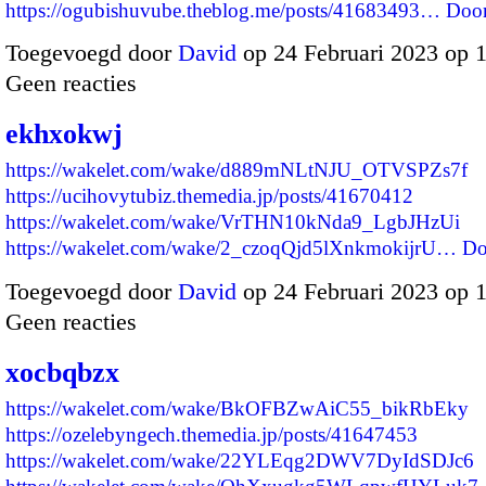
https://ogubishuvube.theblog.me/posts/41683493…
Doo
Toegevoegd door
David
op 24 Februari 2023 op 
Geen reacties
ekhxokwj
https://wakelet.com/wake/d889mNLtNJU_OTVSPZs7f
https://ucihovytubiz.themedia.jp/posts/41670412
https://wakelet.com/wake/VrTHN10kNda9_LgbJHzUi
https://wakelet.com/wake/2_czoqQjd5lXnkmokijrU…
Do
Toegevoegd door
David
op 24 Februari 2023 op 
Geen reacties
xocbqbzx
https://wakelet.com/wake/BkOFBZwAiC55_bikRbEky
https://ozelebyngech.themedia.jp/posts/41647453
https://wakelet.com/wake/22YLEqg2DWV7DyIdSDJc6