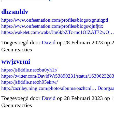
dhzsmhlv
https://www.onfeetnation.com/profiles/blogs/xgnuiqpd
https://www.onfeetnation.com/profiles/blogs/ojnfjtix
https://wakelet.com/wake/Jm6kbZTc-mc1OIZAT72wO…
Toegevoegd door
David
op 28 Februari 2023 op 
Geen reacties
wwjzvrmi
https://jsfiddle.net/zbu0yh1r/
https://twitter.com/DavidWr53899231/status/16306232
https://jsfiddle.net/zh95ekrw/
http://zacriley.ning.com/photo/albums/oazltcnl…
Doorga
Toegevoegd door
David
op 28 Februari 2023 op 
Geen reacties