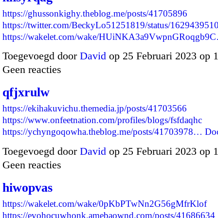
https://ghussonkighy.theblog.me/posts/41705896
https://twitter.com/BeckyLo51251819/status/16294395
https://wakelet.com/wake/HUiNKA3a9VwpnGRoqgb9
Toegevoegd door
David
op 25 Februari 2023 op 
Geen reacties
qfjxrulw
https://ekihakuvichu.themedia.jp/posts/41703566
https://www.onfeetnation.com/profiles/blogs/fsfdaqhc
https://ychyngoqowha.theblog.me/posts/41703978…
Do
Toegevoegd door
David
op 25 Februari 2023 op 
Geen reacties
hiwopvas
https://wakelet.com/wake/0pKbPTwNn2G56gMfrKlof
https://evohocuwhonk.amebaownd.com/posts/41686634