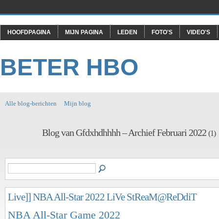
HOOFDPAGINA
MIJN PAGINA
LEDEN
FOTO'S
VIDEO'S
BETER HBO
Alle blog-berichten
Mijn blog
Blog van Gfdxhdhhhh – Archief Februari 2022
(1)
Live]] NBA All-Star 2022 LiVe StReaM@ReDdiT
NBA All-Star Game 2022