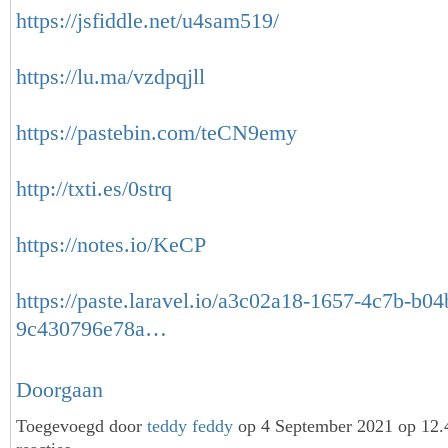
https://jsfiddle.net/u4sam519/
https://lu.ma/vzdpqjll
https://pastebin.com/teCN9emy
http://txti.es/0strq
https://notes.io/KeCP
https://paste.laravel.io/a3c02a18-1657-4c7b-b04
9c430796e78a…
Doorgaan
Toegevoegd door
teddy feddy
op 4 September 2021 op 12