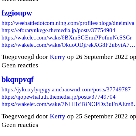
fzgioupw
http://weebattledotcom.ning.com/profiles/blogs/dneimlva
https://eforarynkege.themedia.jp/posts/37754904
https://wakelet.com/wake/6BXmSGErmPPofnnNeSSCr
https://wakelet.com/wake/OkuoODjFekXG8F2ubyiA7…
Toegevoegd door
Kerry
op 26 September 2022 o
Geen reacties
bkqnpvqf
https://jykuxylyqygy.amebaownd.com/posts/37749787
https://ijopewhafuth.themedia.jp/posts/37749704
https://wakelet.com/wake/7NHI1cT8NOPDz3uFnAEm
Toegevoegd door
Kerry
op 25 September 2022 o
Geen reacties