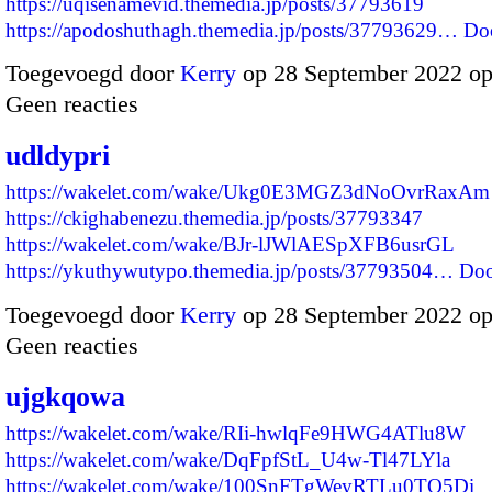
https://uqisenamevid.themedia.jp/posts/37793619
https://apodoshuthagh.themedia.jp/posts/37793629…
Do
Toegevoegd door
Kerry
op 28 September 2022 o
Geen reacties
udldypri
https://wakelet.com/wake/Ukg0E3MGZ3dNoOvrRaxAm
https://ckighabenezu.themedia.jp/posts/37793347
https://wakelet.com/wake/BJr-lJWlAESpXFB6usrGL
https://ykuthywutypo.themedia.jp/posts/37793504…
Doo
Toegevoegd door
Kerry
op 28 September 2022 o
Geen reacties
ujgkqowa
https://wakelet.com/wake/RIi-hwlqFe9HWG4ATlu8W
https://wakelet.com/wake/DqFpfStL_U4w-Tl47LYla
https://wakelet.com/wake/100SnFTgWeyRTLu0TO5Di