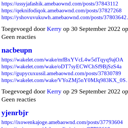
https://ussyjafashik.amebaownd.com/posts/37843112
https://qeknifodiqok.amebaownd.com/posts/37827268
https://yshovuvukuwh.amebaownd.com/posts/3780364
Toegevoegd door
Kerry
op 30 September 2022 o
Geen reacties
nacbeupn
https://wakelet.com/wake/mfBxYVcL4w5dTqyq9ajOA
https://wakelet.com/wake/oDT7syECWChSf9BjSzS4a
https://gupycuxussil.amebaownd.com/posts/37830789
https://wakelet.com/wake/VYoZMj5nY0MJq983KX_0
Toegevoegd door
Kerry
op 29 September 2022 o
Geen reacties
yjenrbjr
https://ixowenkajoge.amebaownd.com/posts/37793604