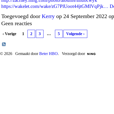
http://zacriley.ning.com/photo/albums/imubcwyk
https://wakelet.com/wake/zG7PlUoot44jtGMIVqPjk…
D
Toegevoegd door
Kerry
op 24 September 2022 o
Geen reacties
‹ Vorige
1
2
3
…
5
Volgende ›
© 2026 Gemaakt door
Beter HBO
. Verzorgd door