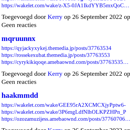
https://wakelet.com/wake/z-X5-0JA1IkdYYB5mxQoC…
Toegevoegd door
Kerry
op 26 September 2022 o
Geen reacties
mqruunnx
https://qyjackyxykej.themedia.jp/posts/37763534
https://rossekexubat.themedia.jp/posts/37763553
https://cyrykikiqoqe.amebaownd.com/posts/37763535…
Toegevoegd door
Kerry
op 26 September 2022 o
Geen reacties
haakmmdd
https://wakelet.com/wake/GEE95rA2XCMCXjyPptw6-
https://wakelet.com/wake/3P6mgLdfNlhOLKPZHPn_P
https://ozozamuzijess.amebaownd.com/posts/37760706