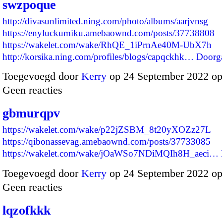
swzpoque
http://divasunlimited.ning.com/photo/albums/aarjvnsg
https://enyluckumiku.amebaownd.com/posts/37738808
https://wakelet.com/wake/RhQE_1iPrnAe40M-UbX7h
http://korsika.ning.com/profiles/blogs/capqckhk…
Doorg
Toegevoegd door
Kerry
op 24 September 2022 o
Geen reacties
gbmurqpv
https://wakelet.com/wake/p22jZSBM_8t20yXOZz27L
https://qibonassevag.amebaownd.com/posts/37733085
https://wakelet.com/wake/jOaWSo7NDiMQIh8H_aeci…
Toegevoegd door
Kerry
op 24 September 2022 o
Geen reacties
lqzofkkk