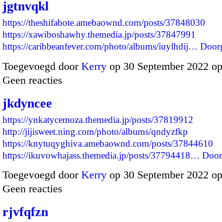
jgtnvqkl
https://theshifabote.amebaownd.com/posts/37848030
https://xawiboshawhy.themedia.jp/posts/37847991
https://caribbeanfever.com/photo/albums/iuylhdij…
Door
Toegevoegd door
Kerry
op 30 September 2022 o
Geen reacties
jkdyncee
https://ynkatycemoza.themedia.jp/posts/37819912
http://jijisweet.ning.com/photo/albums/qndyzfkp
https://knytuqyghiva.amebaownd.com/posts/37844610
https://ikuvowhajass.themedia.jp/posts/37794418…
Door
Toegevoegd door
Kerry
op 30 September 2022 o
Geen reacties
rjvfqfzn