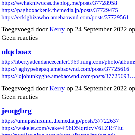
https://ewhakniwucas.theblog.me/posts/37728958
https://paghoxackenk.themedia.jp/posts/37729475
https://eckighizawho.amebaownd.com/posts/37729561…
Toegevoegd door
Kerry
op 24 September 2022 o
Geen reacties
nlqcboax
http://libertyattendancecenter1969.ning.com/photo/albu
https://jaghypehepaq.amebaownd.com/posts/37725616
https://lojohunkyghe.amebaownd.com/posts/37725693
Toegevoegd door
Kerry
op 24 September 2022 o
Geen reacties
jeoqgbrg
https://umupashixunu.themedia.jp/posts/37722637
https://wakelet.com/wake/4j96D5IqrdcvV6LZRr7Eu