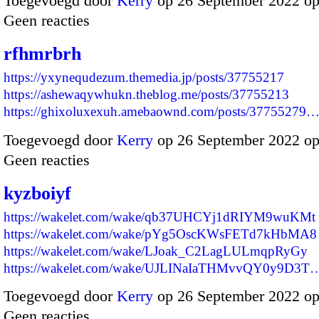
Toegevoegd door
Kerry
op 26 September 2022 o
Geen reacties
rfhmrbrh
https://yxynequdezum.themedia.jp/posts/37755217
https://ashewaqywhukn.theblog.me/posts/37755213
https://ghixoluxexuh.amebaownd.com/posts/37755279
Toegevoegd door
Kerry
op 26 September 2022 o
Geen reacties
kyzboiyf
https://wakelet.com/wake/qb37UHCYj1dRIYM9wuKMt
https://wakelet.com/wake/pYg5OscKWsFETd7kHbMA8
https://wakelet.com/wake/LJoak_C2LagLULmqpRyGy
https://wakelet.com/wake/UJLINaIaTHMvvQY0y9D3T
Toegevoegd door
Kerry
op 26 September 2022 o
Geen reacties