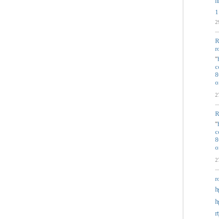
n
1
2
R
r
"
c
8
o
2
R
"
c
8
o
2
r
h
h
r