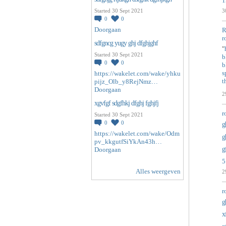
1
Started 30 Sept 2021
3
0
0
Doorgaan
R
r
sdfgncg yugy ghj dfghjghf
"
Started 30 Sept 2021
b
0
0
b
s
https://wakelet.com/wake/yhku
t
pijz_Olb_y8RejNmz…
Doorgaan
2
xgvfgf sdgfhkj dfghj fghjfj
r
Started 30 Sept 2021
0
0
g
https://wakelet.com/wake/Odm
g
pv_kkgutfSiYkAn43h…
g
Doorgaan
5
Alles weergeven
2
r
g
x