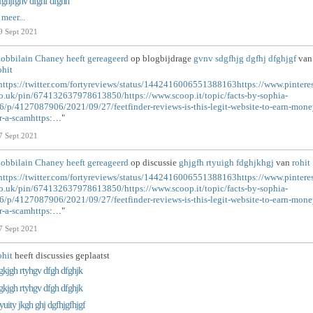
fghjfghv dfghf dfghh
 meer...
9 Sept 2021
obbilain Chaney
heeft gereageerd
op blogbijdrage
gvnv sdgfhjg dgfhj dfghjgf
van
ohit
https://twitter.com/fortyreviews/status/1442416006551388163https://www.pinteres
o.uk/pin/674132637978613850/https://www.scoop.it/topic/facts-by-sophia-
6/p/4127087906/2021/09/27/feetfinder-reviews-is-this-legit-website-to-earn-mone
r-a-scamhttps
:…"
7 Sept 2021
obbilain Chaney
heeft gereageerd
op discussie
ghjgfh rtyuigh fdghjkhgj
van
rohit
https://twitter.com/fortyreviews/status/1442416006551388163https://www.pinteres
o.uk/pin/674132637978613850/https://www.scoop.it/topic/facts-by-sophia-
6/p/4127087906/2021/09/27/feetfinder-reviews-is-this-legit-website-to-earn-mone
r-a-scamhttps
:…"
7 Sept 2021
ohit
heeft discussies geplaatst
gkjgh rtyhgv dfgh dfghjk
gkjgh rtyhgv dfgh dfghjk
tyuity jkgh ghj dgfhjgfhjgf