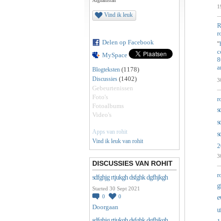
Afghanistan
1
Vind ik leuk
R
r
Delen op Facebook
"
c
MySpace
8
a
(1178)
Blogteksten
(1402)
Discussies
3
Gebeurtenissen
Foto's
r
Fotoalbums
s
Video's
s
Apps van rohit
s
Vind ik leuk van rohit
2
3
DISCUSSIES VAN ROHIT
r
sdfghjg rtjukgh dsfghk dgfhjkgh
g
Started 30 Sept 2021
0
0
e
Doorgaan
u
sdfghjg rtjukgh dsfghk dgfhjkgh