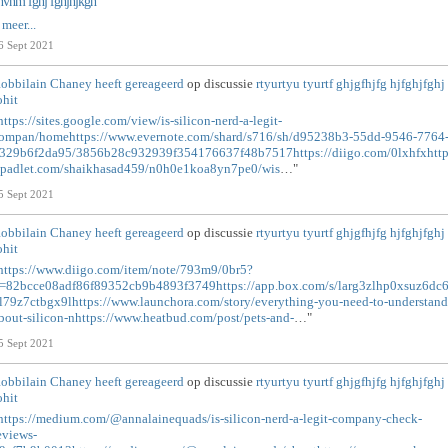
nvnm fghj fghjhjkgh
 meer...
6 Sept 2021
obbilain Chaney
heeft gereageerd
op discussie
rtyurtyu tyurtf ghjgfhjfg hjfghjfghj
ohit
https://sites.google.com/view/is-silicon-nerd-a-legit-
ompan/homehttps://www.evernote.com/shard/s716/sh/d95238b3-55dd-9546-7764
329b6f2da95/3856b28c932939f354176637f48b7517https://diigo.com/0lxhfxhttp
/padlet.com/shaikhasad459/n0h0e1koa8yn7pe0/wis
…"
5 Sept 2021
obbilain Chaney
heeft gereageerd
op discussie
rtyurtyu tyurtf ghjgfhjfg hjfghjfghj
ohit
https://www.diigo.com/item/note/793m9/0br5?
=82bcce08adf86f89352cb9b4893f3749https://app.box.com/s/larg3zlhp0xsuz6dc
l79z7ctbgx9lhttps://www.launchora.com/story/everything-you-need-to-understand
bout-silicon-nhttps://www.heatbud.com/post/pets-and-
…"
5 Sept 2021
obbilain Chaney
heeft gereageerd
op discussie
rtyurtyu tyurtf ghjgfhjfg hjfghjfghj
ohit
https://medium.com/@annalainequads/is-silicon-nerd-a-legit-company-check-
eviews-