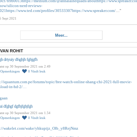
9cf7b9b0013https://medium.com/@annalainequads/abouthttps://www.spreaker.co
how/silicon-nerd-reviews-
021https://www.ted.com/profiles/30533307https://www.spreaker.com/
…"
5 Sept 2021
Meer...
VAN ROHIT
gh drtyuiy dfsghjh fghjgfh
atst op 30 September 2021 om 2.49
0
Opmerkingen
0
Vindt leuk
s://iquantum.com.pe/forums/topic/free-watch-online-shang-chi-2021-full-movie-
load-in-hd-2/…
gaan
ui dfghgf dgfhjfghjfgh
atst op 30 September 2021 om 1.54
0
Opmerkingen
0
Vindt leuk
s://wakelet.com/wake/yhkupijz_Olb_y8RejNmz