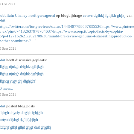
9 Okt 2021
obbilain Chaney
heeft gereageerd
op blogbijdrage
cvnvc dgfhkj fghjkh ghjkj
van
ohit
https://twitter.com/fortyreviews/status/1443487799097835526https://www.pinteres
o.uk/pin/674132637978704637/https://www.scoop.it/topic/facts-by-sophia-
6/p/4127152621/2021/09/30/mindd-bra-review-genuine-4-star-rating-product-or-
nother-scamhttps://
…"
0 Sept 2021
ohit
heeft discussies geplaatst
dfghjg rtjukgh dsfghk dgfhjkgh
dfghjg rtjukgh dsfghk dgfhjkgh
dfgncg yugy ghj dfghjghf
0 meer...
0 Sept 2021
ohit
posted blog posts
fhjkgh drtyuiy dfsghjh fghjgfh
wrtyui dfghgf dgfhjfghjfgh
fdfghjf gfhjf gfhjf ghjgf dasf ghjgfhj