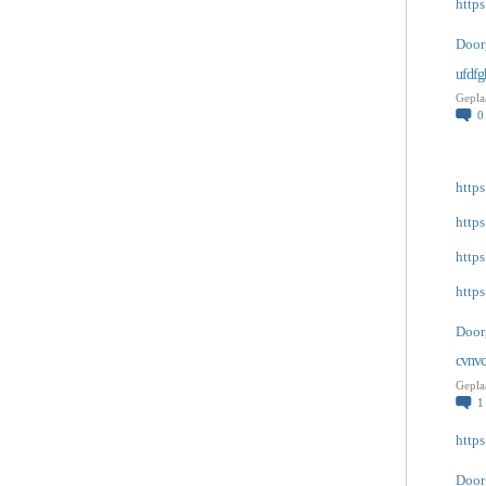
http
Door
ufdfgh
Gepla
http
http
http
http
Door
cvnvc
Gepla
http
Door