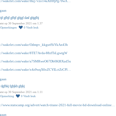
s://wakelet.com/wake/Huj7vzoT4aX69fjPg79wA…
gaan
jf gfhjf gfhjf ghjgf dasf ghjgfhj
atst op 30 September 2021 om 1.37
0
Opmerkingen
0
Vindt leuk
s://wakelet.com/wake/Odmpv_kkgutfSiYkAn43h
s://wakelet.com/wake/8TE7Avda-88zfTsLgwrgW
s://wakelet.com/wake/a7SMRweO67Db0KI8Xud5u
s://wakelet.com/wake/x4z9wqX6xZCYILctZrCPl…
gaan
 dgfhkj fghjkh ghjkj
atst op 30 September 2021 om 1.11
1
Opmerking
0
Vindt leuk
s://www.statscamp.org/advert/watch-titane-2021-full-movie-hd-download-online…
gaan