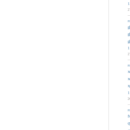
1
2
r
g
g
g
1
2
r
x
x
x
1
2
r
f
q