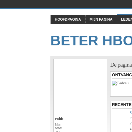
HOOFDPAGINA
MIJN PAGINA
LEDE
BETER HB
De pagina
ONTVANG
RECENTE 
S
rohit
"
a
Man
e
90001