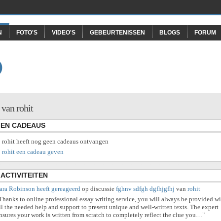
N
FOTO'S
VIDEO'S
GEBEURTENISSEN
BLOGS
FORUM
O
 van rohit
EN CADEAUS
rohit heeft nog geen cadeaus ontvangen
rohit een cadeau geven
ACTIVITEITEN
ara Robinson
heeft gereageerd
op discussie
fghnv sdfgh dgfhjgfhj
van
rohit
Thanks to online professional essay writing service, you will always be provided w
ll the needed help and support to present unique and well-written texts. The expert
nsures your work is written from scratch to completely reflect the clue you…"