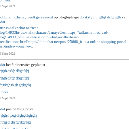
5 meer...
0 Sept 2021
obbilain Chaney
heeft gereageerd
op blogbijdrage
dtyrt rtyurt rgfhjf dsfghgfh
van
ohit
https://talknchat.net/read-
log/14933https://talknchat.net/JanayeCechhttps://talknchat.net/read-
log/14933_what-is-elarise-com-what-are-the-basic-
pecifications.htmlhttps://talknchat.net/post/25668_it-is-a-online-shopping-portal-
hat-trades-women-s-c
…"
9 Sept 2021
ohit
heeft discussies geplaatst
hjfgh dsfgh dfsghfghj
hjfgh dsfgh dfsghfghj
fhjukgh thjgh ghjkghkj
 meer...
9 Sept 2021
ohit
posted blog posts
hjfghj rtyug dfghjgdfghjghj
fhnjg dfghj fghjkghkjg