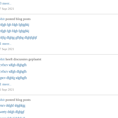
3 meer...
7 Sept 2021
ohit
posted blog posts
hfjgh fgh fdgh fghjghkj
hfjgh fgh fdgh fghjghkj
hfjfg dfghjg gfhjhg dfghjfghjf
1 meer...
7 Sept 2021
ohit
heeft discussies geplaatst
cvfxcv sdfgh dfghgfh
cvfxcv sdfgh dfghgfh
gncv dfghfg sdgfhgfh
1 meer...
6 Sept 2021
ohit
posted blog posts
vncv dsfghf shjghkjg
werty dsfgh dfghjgf