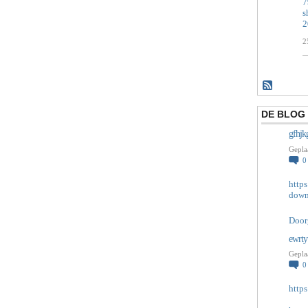
7
s
2
2
DE BLOG 
gfhjk
Gepla
http
down
Door
ewrty
Gepla
http