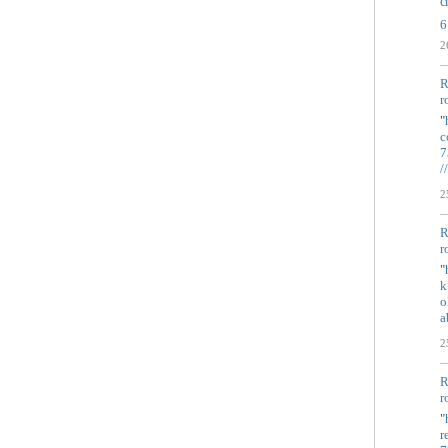
c
6
2
R
r
"
c
7
/
2
R
r
"
k
o
a
2
R
r
"
r