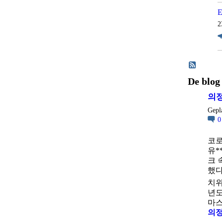
E
2
De blog
의정
Gepl
코로
유*
크 
했다
치위
년도
마스
의정