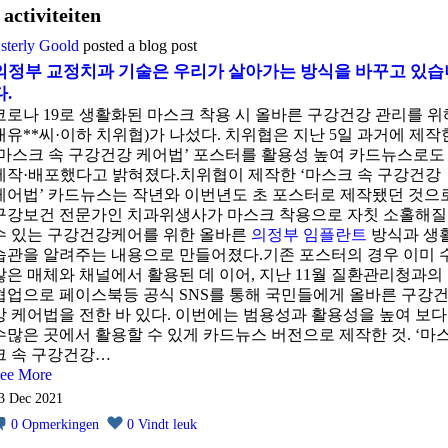
activiteiten
sterly Goold
posted a blog post
의정부 교정치과 기술은 우리가 살아가는 방식을 바꾸고 있습
다.
코로나 19로 생활화된 마스크 착용 시 올바른 구강건강 관리를 위
대유**씨·이하 치위협)가 나섰다. 치위협은 지난 5일 과거에 제작
‘마스크 속 구강건강 케어법’ 포스터를 활용성 높여 카드뉴스로도
제작·배포했다고 밝혀졌다.치위협이 제작한 ‘마스크 속 구강건강
케어법’ 카드뉴스는 작년와 이번년도 초 포스터로 제작됐던 것으로
구강보건 전문가인 치과위생사가 마스크 착용으로 자칫 소홀해질
수 있는 구강건강케어를 위한 올바른
의정부 임플란트
방식과 생
습관을 알려주는 내용으로 만들어졌다.기존 포스터의 경우 이미 
많은 매체와 채널에서 활용된 데 이어, 지난 11월 질환관리청과의
협업으로 페이스북등 공식 SNS를 통해 국민들에게 올바른 구강
강 케어법을 전한 바 있다. 이번에는 범용성과 활용성을 높여 보다
수많은 곳에서 활용할 수 있게 카드뉴스 버전으로 제작한 것. ‘마
크 속 구강건강…
ee More
3 Dec 2021
0
Opmerkingen
0
Vindt leuk