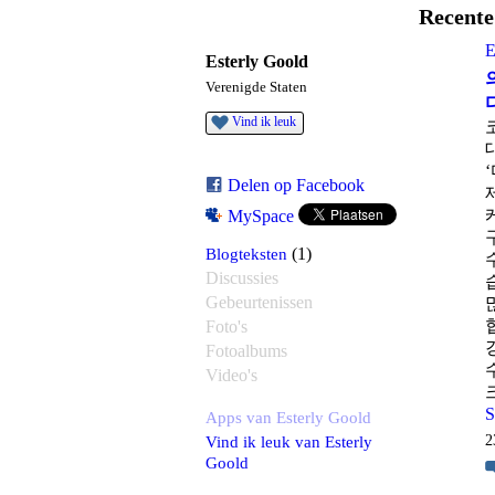
Recente 
E
Esterly Goold
Verenigde Staten
Vind ik leuk
Delen op Facebook
MySpace
Blogteksten
(1)
Discussies
Gebeurtenissen
Foto's
Fotoalbums
Video's
S
Apps van Esterly Goold
2
Vind ik leuk van Esterly
Goold