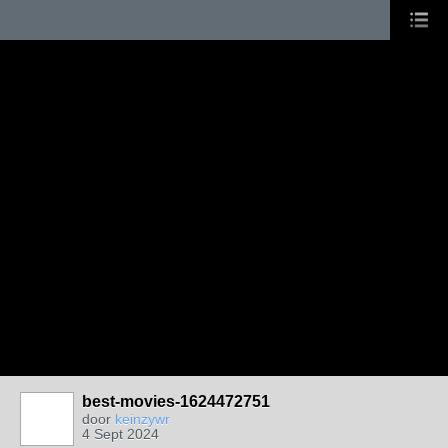
best-movies-1624472751
door
keinzywr
4 Sept 2024