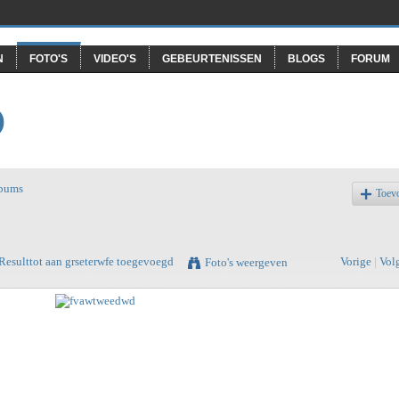
N
FOTO'S
VIDEO'S
GEBEURTENISSEN
BLOGS
FORUM
O
lbums
Toev
Resulttot
aan
grseterwfe
toegevoegd
Vorige
|
Vol
Foto's weergeven