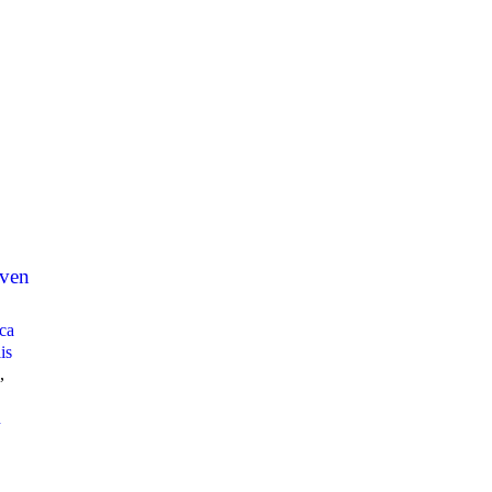
even
ca
is
,
n