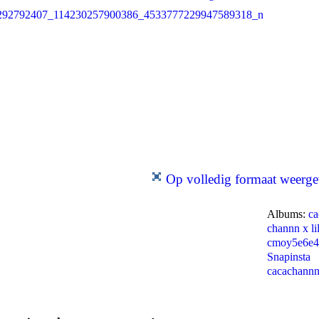
Op volledig formaat weerg
Albums:
ca
channn x lil
cmoy5e6e4
Snapinsta
cacachann