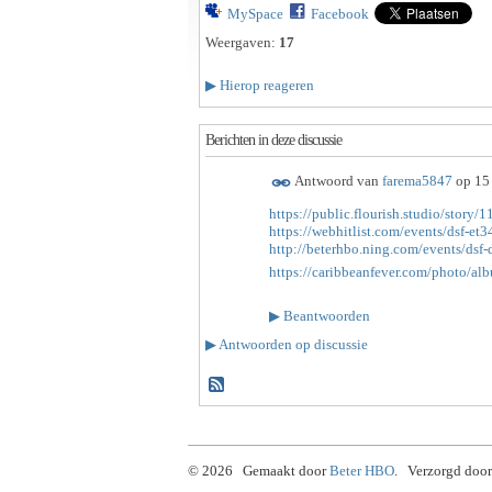
MySpace
Facebook
Weergaven:
17
▶
Hierop reageren
Berichten in deze discussie
Antwoord van
farema5847
op
15
https://public.flourish.studio/story/
https://webhitlist.com/events/dsf-et
http://beterhbo.ning.com/events/dsf-
https://caribbeanfever.com/photo/alb
▶
Beantwoorden
▶
Antwoorden op discussie
© 2026 Gemaakt door
Beter HBO
. Verzorgd door