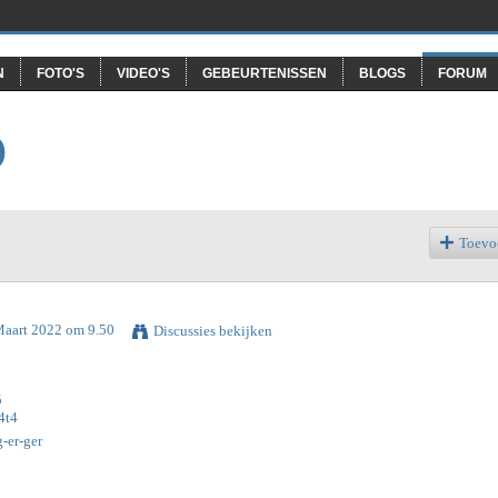
N
FOTO'S
VIDEO'S
GEBEURTENISSEN
BLOGS
FORUM
O
Toevo
Maart 2022 om 9.50
Discussies bekijken
5
4t4
-er-ger