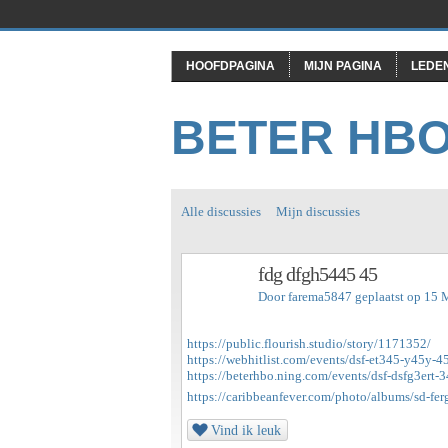
HOOFDPAGINA
MIJN PAGINA
LEDE
BETER HB
Alle discussies
Mijn discussies
fdg dfgh5445 45
Door
farema5847
geplaatst op 15 
https://public.flourish.studio/story/1171352/
https://webhitlist.com/events/dsf-et345-y45y-4
https://beterhbo.ning.com/events/dsf-dsfg3ert-3
https://caribbeanfever.com/photo/albums/sd-ferg
Vind ik leuk