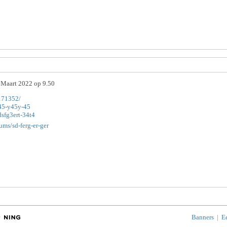
 Maart 2022 op 9.50
1171352/
345-y45y-45
dsfg3ert-34t4
ums/sd-ferg-er-ger
Banners
|
E