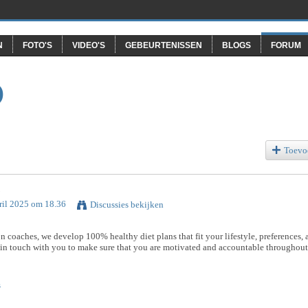
N
FOTO'S
VIDEO'S
GEBEURTENISSEN
BLOGS
FORUM
O
Toevo
ril 2025 om 18.36
Discussies bekijken
on coaches, we develop 100% healthy diet plans that fit your lifestyle, preferences,
ep in touch with you to make sure that you are motivated and accountable throughout
s