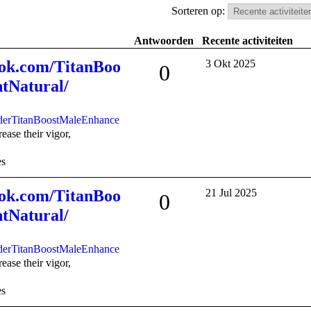
Sorteren op:
Antwoorden
Recente activiteiten
ook.com/TitanBoo
3 Okt 2025
0
tNatural/
OrderTitanBoostMaleEnhance
ase their vigor,
es
ook.com/TitanBoo
21 Jul 2025
0
tNatural/
OrderTitanBoostMaleEnhance
ase their vigor,
es