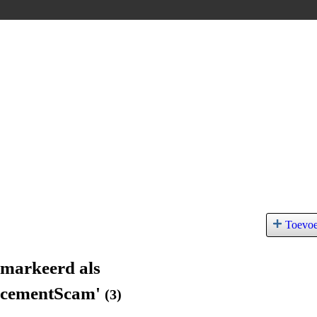
Toevo
gemarkeerd als
ncementScam'
(3)