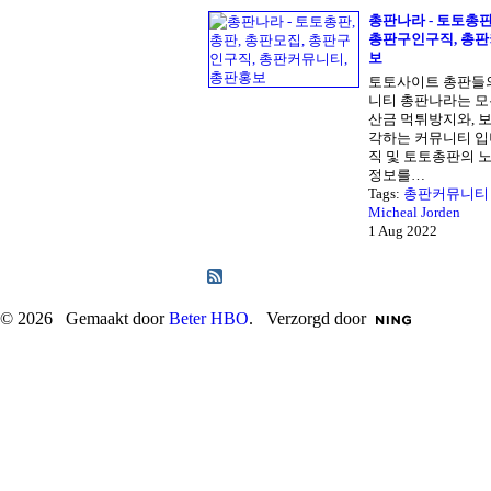
총판나라 - 토토총판
총판구인구직, 총판
보
토토사이트 총판들의
니티 총판나라는 모
산금 먹튀방지와, 
각하는 커뮤니티 입
직 및 토토총판의 
정보를…
Tags:
총판커뮤니티
Micheal Jorden
1 Aug 2022
© 2026 Gemaakt door
Beter HBO
. Verzorgd door