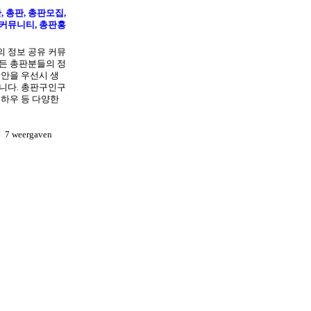
, 총판, 총판모집,
커뮤니티, 총판홍
 정보 공유 커뮤
든 총판분들의 정
보안을 우선시 생
니다. 총판구인구
노하우 등 다양한
7 weergaven