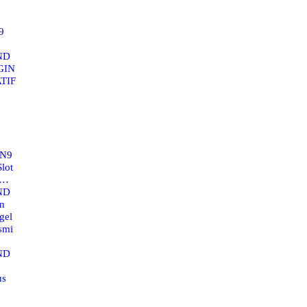
9
ND
GIN
TIF
N9
lot
a…
ND
n
gel
smi
ND
us