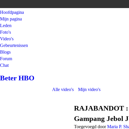
Hoofdpagina
Mijn pagina
Leden
Foto's
Video's
Gebeurtenissen
Blogs
Forum
Chat
Beter HBO
Alle video's
Mijn video's
RAJABANDOT : Log
Gampang Jebol 
Toegevoegd door
Maria P. Sh