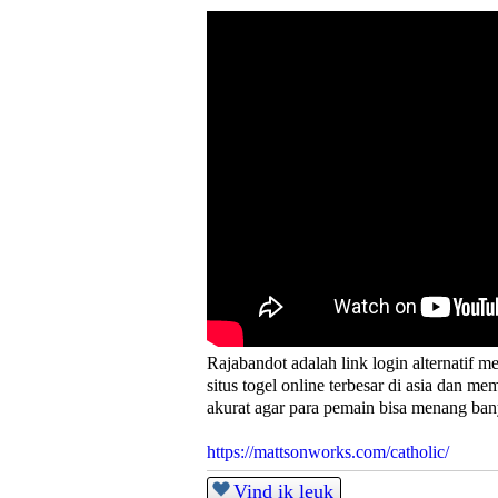
Rajabandot adalah link login alternatif
situs togel online terbesar di asia dan me
akurat agar para pemain bisa menang ba
https://mattsonworks.com/catholic/
Vind ik leuk