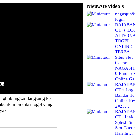
Nieuwste video's
nagaspin9
login
RAJABA
OT ✈️ LO
ALTERNA
TOGEL
ONLINE
TERBA…
Situs Slot
Gacor
NAGASPI
9 Bandar S
Online G
RAJABA
OT » Logi
Bandar To
 menghubungkan langsung ke
Online Re
mberikan prediksi togel yang
2#25…
nyak
RAJABA
OT : Link
Splesh Sit
Slot Gacor
Hari In…