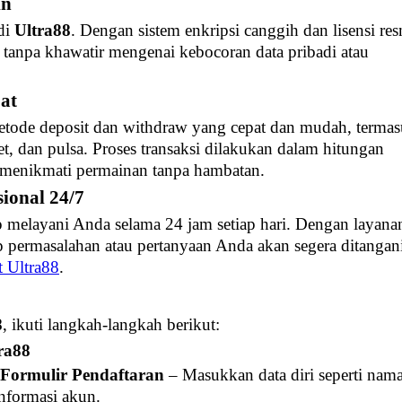
in
di
Ultra88
. Dengan sistem enkripsi canggih dan lisensi res
tanpa khawatir mengenai kebocoran data pribadi atau
at
tode deposit dan withdraw yang cepat dan mudah, terma
let, dan pulsa. Proses transaksi dilakukan dalam hitungan
 menikmati permainan tanpa hambatan.
ional 24/7
p melayani Anda selama 24 jam setiap hari. Dengan layana
p permasalahan atau pertanyaan Anda akan segera ditangan
t Ultra88
.
8
, ikuti langkah-langkah berikut:
ra88
 Formulir Pendaftaran
– Masukkan data diri seperti nama
informasi akun.