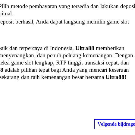
ilih metode pembayaran yang tersedia dan lakukan deposi
nimal.
eposit berhasil, Anda dapat langsung memilih game slot
rbaik dan terpercaya di Indonesia,
Ultra88
memberikan
 menyenangkan, dan penuh peluang kemenangan. Dengan
leksi game slot lengkap, RTP tinggi, transaksi cepat, dan
88
adalah pilihan tepat bagi Anda yang mencari keseruan
r sekarang dan raih kemenangan besar bersama
Ultra88
!
Volgende bijdrage