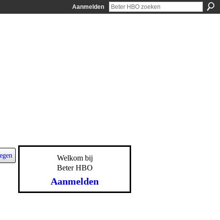
Aanmelden
egen
Welkom bij
Beter HBO
Aanmelden