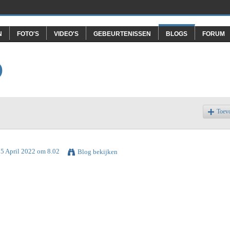
N
FOTO'S
VIDEO'S
GEBEURTENISSEN
BLOGS
FORUM
O
Toev
25 April 2022 om 8.02
Blog bekijken