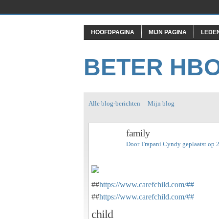
HOOFDPAGINA
MIJN PAGINA
LEDE
BETER HB
Alle blog-berichten
Mijn blog
family
Door
Trapani Cyndy
geplaatst op 
##
https://www.carefchild.com/##
##
https://www.carefchild.com/##
child